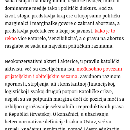
sada ostajali na marginama, teško se uvlačeći kako u
dominantne medije tako i politički diskurs. Hod za
život, stoga, predstavlja kraj ere u kojoj samo politički
marginalci i marginalke govore o zabrani abortusa, a
predstavlja početak ere u kojoj se javnost,
kako je to
rekao
Vice Batarelo, ‘senzibilizira’, a o pravu na abortus
razglaba se sada na najvišim političkim razinama.
Neokonzervativni akteri i akterice, u pravilu katolički
aktivisti, već su desetljećima isti,
međusobno povezani
prijateljskim i obiteljskim vezama
. Zavidnom razinom
upornosti, strpljenja, ali i konstantnoj (financijskoj,
logističkoj i svakoj drugoj) potpori Katoličke crkve,
uspjeli su sa potpunih margina doći do pozicija moći za
ozbiljno ugrožavanje seksualnih i reproduktivnih prava
u Republici Hrvatskoj. U konačnici, u ubacivanju
heteronormativne definicije braka u Ustav, već su
uspjeli. Značajnu inspiraciju, pomoć i često edukaciju