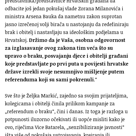
predstavnika/predstavnice Hrvatskih građana da
odbacite još jedan pokušaj vlade Zorana Milanovića i
ministra Arsena Bauka da nametnu zakon suprotan
jasno izrečenoj volji birača u nastojanju da redefiniraju
brak i obitelj i nastavljaju sa ideološkim podjelama u
Hrvatskoj.
Držimo da je Vaša, osobna odgovornost
za izglasavanje ovog zakona tim veća što su
upravo o braku, posvajanju djece i obitelji građani
koje predstavljate po prvi puta u povijesti hrvatske
države izrekli svoje nesumnjivo mišljenje putem
referenduma koji su sami pokrenuli
.“
Sve što je Željka Markić, zajedno sa svojim prijateljima,
kolegicama i obitelji činila prilikom kampanje za
„referendum o braku“, čini i danas. Iz toga je razloga u
potpunosti iluzorno očekivati ili uopće misliti kako je
ovo, riječima Vice Batarela, „senzibiliziranje javnosti“
išta više od pokušaja ustrojavanja, kreiranja ili