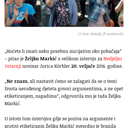
U ime obitelji (Facebook)
„Hoćete li imati neku posebnu inicijativu oko pobačaja“
– pitao je
Željku Markić
u velikom intervju za
Nedjeljni
Jutarnji
novinar Jurica Körbler
20. veljače
2016. godine.
„
Ne znam
, ali nastavit ćemo se zalagati da se o temi
života nerođenog djeteta govori argumentima, a ne opet
etiketiranjem, napadima“, odgovorila mu je tada Željka
Markić.
U istom tom intervjuu gdje se poziva na argumente i
protivi etiketiranju Željka Markić svesrdno je branila