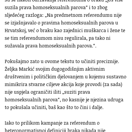
suzila prava homoseksualnih parova“ i to zbog
sljedećeg razloga: „Na predmetnom referendumu nije
se izjašnjavalo o pravima homoseksualnih parova u
Hrvatskoj, već o braku kao zajednici muškarca i žene te
se tim referendumom nisu regulirala, pa tako ni
sužavala prava homoseksualnih parova.“.
Pokušajmo zato u ovome tekstu to učiniti preciznije.
Željka Markić svojim dugogodišnjim aktivnim
društvenim i političkim djelovanjem u kojemu sustavno
mimikrira stvarne ciljeve akcija koje provodi (za sada)
nije uspjela ograničiti iliti „suziti prava
homoseksualnih parova“, no kasnije je njezina udruga
to pokušala učiniti, baš kao što to čini i dalje.
Iako to prilikom kampanje za referendum o
heteronormativnoj definiciji braka nikada nije