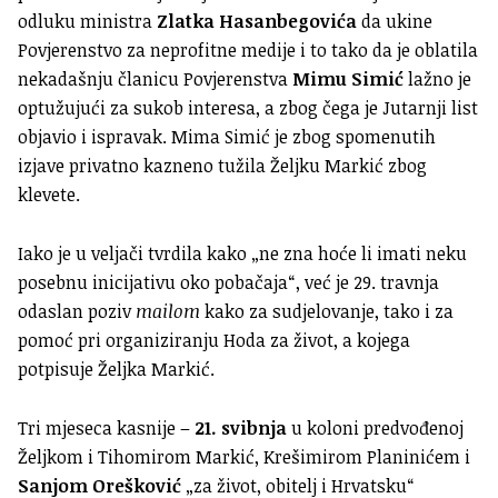
odluku ministra
Zlatka Hasanbegovića
da ukine
Povjerenstvo za neprofitne medije i to tako da je oblatila
nekadašnju članicu Povjerenstva
Mimu Simić
lažno je
optužujući za sukob interesa, a zbog čega je Jutarnji list
objavio i ispravak. Mima Simić je zbog spomenutih
izjave privatno kazneno tužila Željku Markić zbog
klevete.
Iako je u veljači tvrdila kako „ne zna hoće li imati neku
posebnu inicijativu oko pobačaja“, već je 29. travnja
odaslan poziv
mailom
kako za sudjelovanje, tako i za
pomoć pri organiziranju Hoda za život, a kojega
potpisuje Željka Markić.
Tri mjeseca kasnije –
21. svibnja
u koloni predvođenoj
Željkom i Tihomirom Markić, Krešimirom Planinićem i
Sanjom Orešković
„za život, obitelj i Hrvatsku“