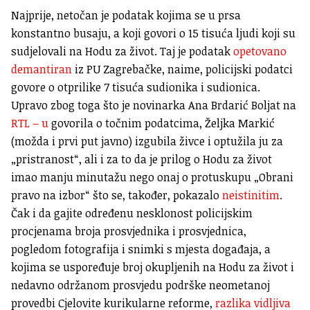
Najprije, netočan je podatak kojima se u prsa
konstantno busaju, a koji govori o 15 tisuća ljudi koji su
sudjelovali na Hodu za život. Taj je podatak
opetovano
demantiran
iz PU Zagrebačke, naime, policijski podatci
govore o otprilike 7 tisuća sudionika i sudionica.
Upravo zbog toga što je novinarka Ana Brdarić Boljat na
RTL – u
govorila o točnim podatcima, Željka Markić
(možda i prvi put javno) izgubila živce i optužila ju za
„pristranost“, ali i za to da je prilog o Hodu za život
imao manju minutažu nego onaj o protuskupu „Obrani
pravo na izbor“ što se, također, pokazalo
neistinitim
.
Čak i da gajite određenu nesklonost policijskim
procjenama broja prosvjednika i prosvjednica,
pogledom fotografija i snimki s mjesta događaja, a
kojima se uspoređuje broj okupljenih na Hodu za život i
nedavno održanom prosvjedu podrške neometanoj
provedbi Cjelovite kurikularne reforme,
razlika vidljiva