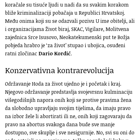
koračale su tisuće ljudi u nadi da su svakim korakom
bliže kriminalizaciji pobačaja u Republici Hrvatskoj.
Među onima koji su se odazvali pozivu U ime obitelji, ali
i organizacijama Život biraj, SKAC, Vigilare, Molitvena
zajednica Srce Isusovo, Neokatekumenski put te Božja
pobjeda hrabro je ‘za život’ stupao i ubojica, osuđeni
ratni zločinac
Dario Kordić
.
Konzervativna kontrarevolucija
Održavanje Hoda za život ujedno je i početak i kraj.
Njegovo održavanje predstavlja svojevrsnu kulminaciju
višegodišnjih napora onih koji se protive pravima žena
da slobodno upravljaju svojim tijelima, da imaju pravo
na izbor žele li abortirati ili ne, onih koji zagovaraju da
pravo na abortus svakoga dana bude sve manje
dostupno, sve skuplje i sve nesigurnije. No, svi su oni do