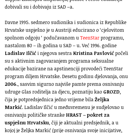
dobivali su i dobivaju iz SAD –a.
Davne 1995. sedmero sudionika i sudionica iz Republike
Hrvatske uspješno je u Austriji educirano o ‘cjelovitom
spolnom odgoju ‘ podučavanom u
TeenStar
programu,
nastalom 80 – ih godina u SAD – u. Već 1996. godine
Ladislav Ilčić
i njegova sestra
Kristina Pavlović
počeli
su s aktivnim zagovaranjem programa seksualne
edukacije bazirane na apstinenciji provodeći TeenStar
program diljem Hrvatske. Desetu godinu djelovanja, onu
2006
., sasvim sigurno najviše pamte prema osnivanju
udruge Glas roditelja za djecu, poznatiju kao
GROZD,
čija je potpredsjednica jedno vrijeme bila
Željka
Markić
. Ladislav Ilčić u međuvremenu je sudjelovao u
osnivanju političke stranke
HRAST – pokret za
uspješnu Hrvatsku
, čiji je aktualni predsjednik, a u
kojoj je Željka Markić (prije osnivanja svoje inicijative,