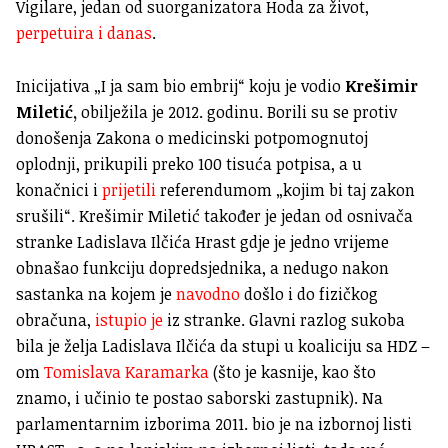
Vigilare, jedan od suorganizatora Hoda za život,
perpetuira i danas
.
Inicijativa „I ja sam bio embrij“ koju je vodio
Krešimir
Miletić,
obilježila je 2012. godinu. Borili su se protiv
donošenja Zakona o medicinski potpomognutoj
oplodnji, prikupili preko 100 tisuća potpisa, a u
konačnici i
prijetili
referendumom „kojim bi taj zakon
srušili“. Krešimir Miletić također je jedan od osnivača
stranke Ladislava Ilčića Hrast gdje je jedno vrijeme
obnašao funkciju dopredsjednika, a nedugo nakon
sastanka na kojem je
navodno
došlo i do fizičkog
obračuna,
istupio je
iz stranke. Glavni razlog sukoba
bila je želja Ladislava Ilčića da stupi u koaliciju sa HDZ –
om
Tomislava Karamarka
(što je kasnije, kao što
znamo, i učinio te postao saborski zastupnik). Na
parlamentarnim izborima 2011. bio je na izbornoj listi