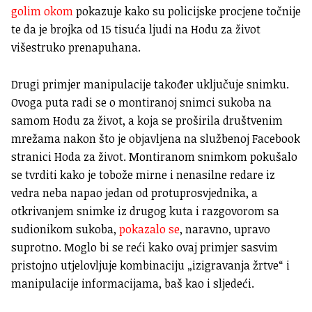
golim okom
pokazuje kako su policijske procjene točnije
te da je brojka od 15 tisuća ljudi na Hodu za život
višestruko prenapuhana.
Drugi primjer manipulacije također uključuje snimku.
Ovoga puta radi se o montiranoj snimci sukoba na
samom Hodu za život, a koja se proširila društvenim
mrežama nakon što je objavljena na službenoj Facebook
stranici Hoda za život. Montiranom snimkom pokušalo
se tvrditi kako je tobože mirne i nenasilne redare iz
vedra neba napao jedan od protuprosvjednika, a
otkrivanjem snimke iz drugog kuta i razgovorom sa
sudionikom sukoba,
pokazalo se
, naravno, upravo
suprotno. Moglo bi se reći kako ovaj primjer sasvim
pristojno utjelovljuje kombinaciju „izigravanja žrtve“ i
manipulacije informacijama, baš kao i sljedeći.