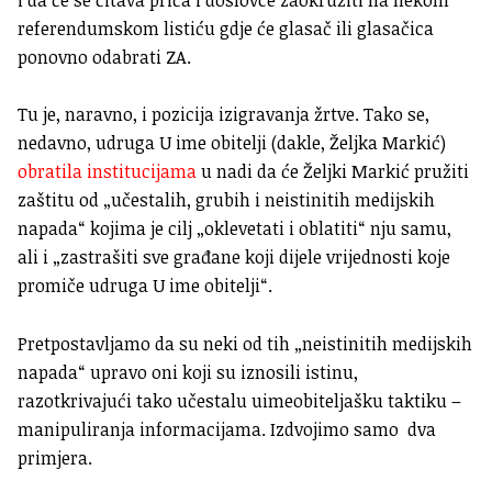
referendumskom listiću gdje će glasač ili glasačica
ponovno odabrati ZA.
Tu je, naravno, i pozicija izigravanja žrtve. Tako se,
nedavno, udruga U ime obitelji (dakle, Željka Markić)
obratila institucijama
u nadi da će Željki Markić pružiti
zaštitu od „učestalih, grubih i neistinitih medijskih
napada“ kojima je cilj „oklevetati i oblatiti“ nju samu,
ali i „zastrašiti sve građane koji dijele vrijednosti koje
promiče udruga U ime obitelji“.
Pretpostavljamo da su neki od tih „neistinitih medijskih
napada“ upravo oni koji su iznosili istinu,
razotkrivajući tako učestalu uimeobiteljašku taktiku –
manipuliranja informacijama. Izdvojimo samo dva
primjera.