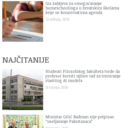
Iza zahtjeva za omogućavanje
homeschoolinga u hrvatskim školama
krije se konzervativna agenda
22 svibnja, 2025
NAJČITANIJE
Studenti Filozofskog fakulteta tvrde da
profesor koristi njihov rad za treniranje
vlastitog AI modela
31 srpnja, 2026
Ministar Grlić Radman nije potpisao
“useljavanje Pakistanaca”
22 srpnja, 2026