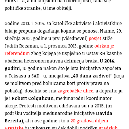
HRAST –a, a na lanjskim na izbornoj listi, tada već
političke stranke, U ime obitelji.
Godine 2013. i 2014. za katoličke aktiviste i aktivistkinje
bila je prepuna događanja kojima se ponose. Naime, 29.
siječnja 2013. godine u prvi (višednevni)
posjet
stiže
Judith Reisman, a 1. prosinca 2013. godine
održan je
referendum
zbog kojega je uspješno u Ustav RH kasnije
ubačena heteronormativna definicija braka.
U 2014.
godini
, 10 godina nakon što je ista inicijativa započeta
u Teksasu u SAD –u, inicijativa „
40 dana za život“
(koja
se molitvom pred bolnicama bori protiv prava na
pobačaj), doselila se i na
zagrebačke ulice
, a dopratio ju
je i R
obert Colquhoun
, međunarodni koordinator
akcije. Protesti molitvom održavani su i u 2015. (uz
podršku voditelja međunarodne inicijative
Davida
Bereita),
ali i ove godine i to u
20 gradova diljem
Hrvatske
(u Vukovaru su čak dobili podršku
gradskih