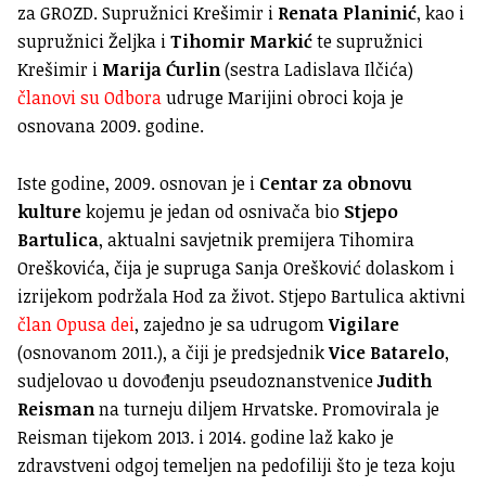
za GROZD. Supružnici Krešimir i
Renata Planinić
, kao i
supružnici Željka i
Tihomir Markić
te supružnici
Krešimir i
Marija Ćurlin
(sestra Ladislava Ilčića)
članovi su Odbora
udruge Marijini obroci koja je
osnovana 2009. godine.
Iste godine, 2009. osnovan je i
Centar za obnovu
kulture
kojemu je jedan od osnivača bio
Stjepo
Bartulica
, aktualni savjetnik premijera Tihomira
Oreškovića, čija je supruga Sanja Orešković dolaskom i
izrijekom podržala Hod za život. Stjepo Bartulica aktivni
član Opusa dei
, zajedno je sa udrugom
Vigilare
(osnovanom 2011.), a čiji je predsjednik
Vice Batarelo
,
sudjelovao u dovođenju pseudoznanstvenice
Judith
Reisman
na turneju diljem Hrvatske. Promovirala je
Reisman tijekom 2013. i 2014. godine laž kako je
zdravstveni odgoj temeljen na pedofiliji što je teza koju