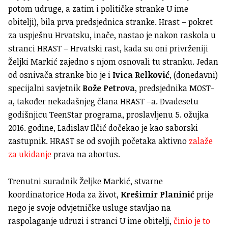
potom udruge, a zatim i političke stranke U ime
obitelji), bila prva predsjednica stranke. Hrast – pokret
za uspješnu Hrvatsku, inače, nastao je nakon raskola u
stranci HRAST – Hrvatski rast, kada su oni privrženiji
Željki Markić zajedno s njom osnovali tu stranku. Jedan
od osnivača stranke bio je i
Ivica Relković
, (donedavni)
specijalni savjetnik
Bože Petrova
, predsjednika MOST-
a, također nekadašnjeg člana HRAST –a. Dvadesetu
godišnjicu TeenStar programa, proslavljenu 5. ožujka
2016. godine, Ladislav Ilčić dočekao je kao saborski
zastupnik. HRAST se od svojih početaka aktivno
zalaže
za ukidanje
prava na abortus.
Trenutni suradnik Željke Markić, stvarne
koordinatorice Hoda za život,
Krešimir Planinić
prije
nego je svoje odvjetničke usluge stavljao na
raspolaganje udruzi i stranci U ime obitelji,
činio je to