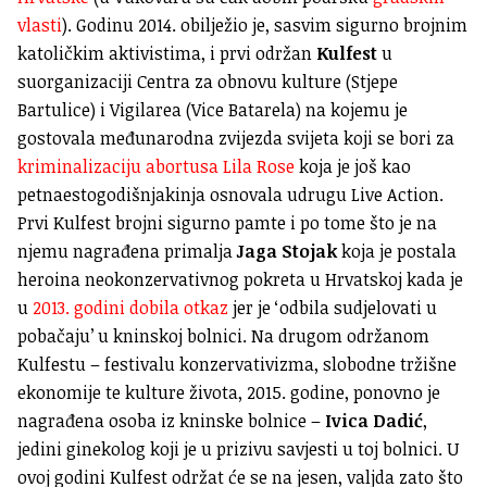
vlasti
). Godinu 2014. obilježio je, sasvim sigurno brojnim
katoličkim aktivistima, i prvi održan
Kulfest
u
suorganizaciji Centra za obnovu kulture (Stjepe
Bartulice) i Vigilarea (Vice Batarela) na kojemu je
gostovala međunarodna zvijezda svijeta koji se bori za
kriminalizaciju abortusa Lila Rose
koja je još kao
petnaestogodišnjakinja osnovala udrugu Live Action.
Prvi Kulfest brojni sigurno pamte i po tome što je na
njemu nagrađena primalja
Jaga Stojak
koja je postala
heroina neokonzervativnog pokreta u Hrvatskoj kada je
u
2013. godini dobila otkaz
jer je ‘odbila sudjelovati u
pobačaju’ u kninskoj bolnici. Na drugom održanom
Kulfestu – festivalu konzervativizma, slobodne tržišne
ekonomije te kulture života, 2015. godine, ponovno je
nagrađena osoba iz kninske bolnice –
Ivica Dadić
,
jedini ginekolog koji je u prizivu savjesti u toj bolnici. U
ovoj godini Kulfest održat će se na jesen, valjda zato što