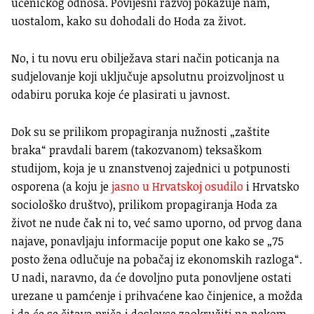
učeničkog odnosa. Povijesni razvoj pokazuje nam,
uostalom, kako su dohodali do Hoda za život.
No, i tu novu eru obilježava stari način poticanja na
sudjelovanje koji uključuje apsolutnu proizvoljnost u
odabiru poruka koje će plasirati u javnost.
Dok su se prilikom propagiranja nužnosti „zaštite
braka“ pravdali barem (takozvanom) teksaškom
studijom, koja je u znanstvenoj zajednici u potpunosti
osporena (a koju je
jasno u Hrvatskoj osudilo
i Hrvatsko
sociološko društvo), prilikom propagiranja Hoda za
život ne nude čak ni to, već samo uporno, od prvog dana
najave, ponavljaju informacije poput one kako se „75
posto žena odlučuje na pobačaj iz ekonomskih razloga“.
U nadi, naravno, da će dovoljno puta ponovljene ostati
urezane u pamćenje i prihvaćene kao činjenice, a možda
i da će se čitava priča i doslovce zaokružiti na nekom