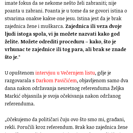
imate fokus da se nekome nešto želi zabraniti; nije
poanta u zabrani. Poanta je u tome da se govori istina o
stvarima onakve kakve one jesu. Istina jest da je brak
zajednica žene i muškarca.
Zajednica ili veza dvoje
ljudi istoga spola, vi ju možete nazvati kako god
želite. Možete odrediti proceduru – kako, što je
vrhunac te zajednice ili tog para, ali brak se znade
što je
.“
U opuštenom
intervjuu u Večernjem listu
, gdje je
razgovarala s
Darkom Pavičićem
, objavljenom samo dva
dana nakon održavanja nesretnog referenduma Željka
Markić objasnila je svoja očekivanja nakon održanog
referenduma.
„Očekujemo da političari čuju ovo što smo mi, građani,
rekli. Poručili kroz referendum. Brak kao zajednica žene