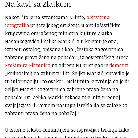
Na kavi sa Zlatkom
Nakon što je na stranicama N1info,
objavljena
fotografija
prijateljskog druženja u antifašističkim
krugovima omraženog ministra kulture Zlatka
Hasanbegovića i Željke Markić, a u kojemu je ona,
između ostalog, opisana i kao „žestoka zagovornica
zabrane prava žena na pobačaj“, iz odvjetničkog ureda
Krešimira Planinića
na adresu N1 pristigao je
demanti
.
„Podnositeljica zahtjeva“ iliti Željka Markić ispravila je
tu informaciju i to ovako: „Neistinita je tvrdnja da je dr.
Željka Markić zagovornica zabrane prava žena na
pobačaj. Dr. Željka Markić nikada nije, niti u jednoj
svojoj izjavi ili javnom nastupu izrekla da se zalaže za
zabranu prava žena na pobačaj.“.
U istome tekstu demantijem se ispravlja i tvrdnja kako
su se nakon održavanja referenduma o braku „još više