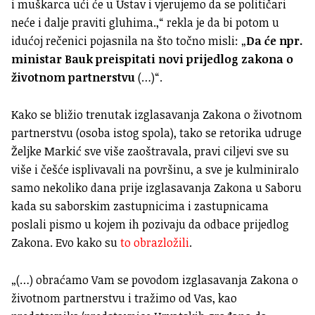
i muškarca ući će u Ustav i vjerujemo da se političari
neće i dalje praviti gluhima.,“ rekla je da bi potom u
idućoj rečenici pojasnila na što točno misli: „
Da će npr.
ministar Bauk preispitati novi prijedlog zakona o
životnom partnerstvu
(…)“.
Kako se bližio trenutak izglasavanja Zakona o životnom
partnerstvu (osoba istog spola), tako se retorika udruge
Željke Markić sve više zaoštravala, pravi ciljevi sve su
više i češće isplivavali na površinu, a sve je kulminiralo
samo nekoliko dana prije izglasavanja Zakona u Saboru
kada su saborskim zastupnicima i zastupnicama
poslali pismo u kojem ih pozivaju da odbace prijedlog
Zakona. Evo kako su
to obrazložili
.
„(…) obraćamo Vam se povodom izglasavanja Zakona o
životnom partnerstvu i tražimo od Vas, kao