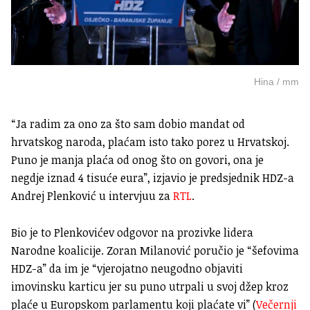
Hina / mm
“Ja radim za ono za što sam dobio mandat od
hrvatskog naroda, plaćam isto tako porez u Hrvatskoj.
Puno je manja plaća od onog što on govori, ona je
negdje iznad 4 tisuće eura”, izjavio je predsjednik HDZ-a
Andrej Plenković u intervjuu za
RTL
.
Bio je to Plenkovićev odgovor na prozivke lidera
Narodne koalicije. Zoran Milanović poručio je “šefovima
HDZ-a” da im je “vjerojatno neugodno objaviti
imovinsku karticu jer su puno utrpali u svoj džep kroz
plaće u Europskom parlamentu koji plaćate vi” (
Večernji