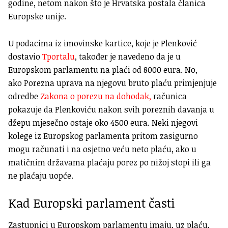
godine, netom nakon što je Hrvatska postala članica
Europske unije.
U podacima iz imovinske kartice, koje je Plenković
dostavio
Tportalu
, također je navedeno da je u
Europskom parlamentu na plaći od 8000 eura. No,
ako Porezna uprava na njegovu bruto plaću primjenjuje
odredbe
Zakona o porezu na dohodak,
računica
pokazuje da Plenkoviću nakon svih poreznih davanja u
džepu mjesečno ostaje oko 4500 eura. Neki njegovi
kolege iz Europskog parlamenta pritom zasigurno
mogu računati i na osjetno veću neto plaću, ako u
matičnim državama plaćaju porez po nižoj stopi ili ga
ne plaćaju uopće.
Kad Europski parlament časti
Zastupnici u Europskom parlamentu imaju, uz plaću,