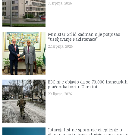
31 srpnja, 2026
Ministar Grlić Radman nije potpisao
“useljavanje Pakistanaca”
22 srpnja, 2026
BBC nije objavio da se 70.000 francuskih
plaćenika bori u Ukrajini
29 lipnja, 2026
Jutarnji list ne spominje cijepljenje u
članku o rastu broja slučajeva autizma u