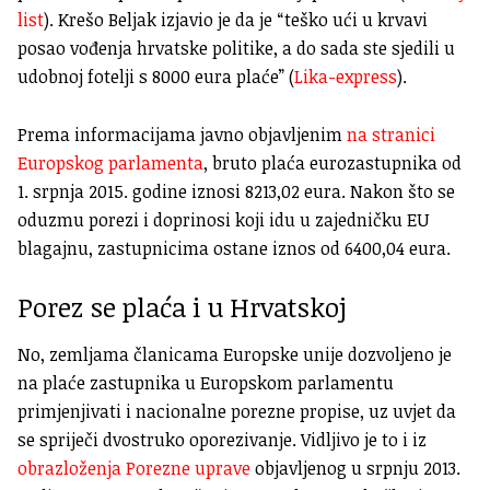
list
). Krešo Beljak izjavio je da je “teško ući u krvavi
posao vođenja hrvatske politike, a do sada ste sjedili u
udobnoj fotelji s 8000 eura plaće” (
Lika-express
).
Prema informacijama javno objavljenim
na stranici
Europskog parlamenta
, bruto plaća eurozastupnika od
1. srpnja 2015. godine iznosi 8213,02 eura. Nakon što se
oduzmu porezi i doprinosi koji idu u zajedničku EU
blagajnu, zastupnicima ostane iznos od 6400,04 eura.
Porez se plaća i u Hrvatskoj
No, zemljama članicama Europske unije dozvoljeno je
na plaće zastupnika u Europskom parlamentu
primjenjivati i nacionalne porezne propise, uz uvjet da
se spriječi dvostruko oporezivanje. Vidljivo je to i iz
obrazloženja Porezne uprave
objavljenog u srpnju 2013.