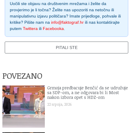
Uočili ste objavu na društvenim mrežama i želite da
provjerimo je li točna? Želite nas upozoriti na netočnu ili
manipulativnu izjavu političara? Imate prijedloge, pohvale ili
kritike? Pišite nam na
info@faktograf.hr
ili nas kontaktirajte
putem
Twittera
ili
Facebooka
.
PITALI STE
POVEZANO
Grmoja predbacuje Benčić da se udružuje
sa SDP-om, a ne odgovara bi li Most
nakon izbora opet s HDZ-om
22 srpnja, 2026