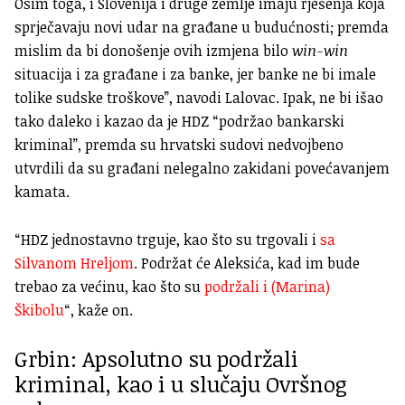
Osim toga, i Slovenija i druge zemlje imaju rješenja koja
sprječavaju novi udar na građane u budućnosti; premda
mislim da bi donošenje ovih izmjena bilo
win-win
situacija i za građane i za banke, jer banke ne bi imale
tolike sudske troškove”, navodi Lalovac. Ipak, ne bi išao
tako daleko i kazao da je HDZ “podržao bankarski
kriminal”, premda su hrvatski sudovi nedvojbeno
utvrdili da su građani nelegalno zakidani povećavanjem
kamata.
“HDZ jednostavno trguje, kao što su trgovali i
sa
Silvanom Hreljom
. Podržat će Aleksića, kad im bude
trebao za većinu, kao što su
podržali i (Marina)
Škibolu
“, kaže on.
Grbin: Apsolutno su podržali
kriminal, kao i u slučaju Ovršnog