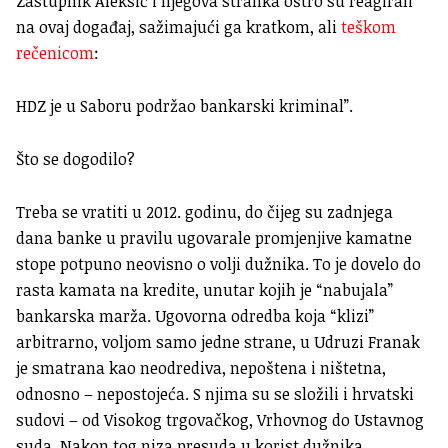
Zastupnik Aleksić i njegova stranka oštro su reagirali
na ovaj događaj, sažimajući ga kratkom, ali
teškom
rečenicom
:
HDZ je u Saboru podržao bankarski kriminal”.
Što se dogodilo?
Treba se vratiti u 2012. godinu, do čijeg su zadnjega
dana banke u pravilu ugovarale promjenjive kamatne
stope potpuno neovisno o volji dužnika. To je dovelo do
rasta kamata na kredite, unutar kojih je “nabujala”
bankarska marža. Ugovorna odredba koja “klizi”
arbitrarno, voljom samo jedne strane, u Udruzi Franak
je smatrana kao neodrediva, nepoštena i ništetna,
odnosno – nepostojeća. S njima su se složili i hrvatski
sudovi – od Visokog trgovačkog, Vrhovnog do Ustavnog
suda. Nakon tog niza presuda u korist dužnika,