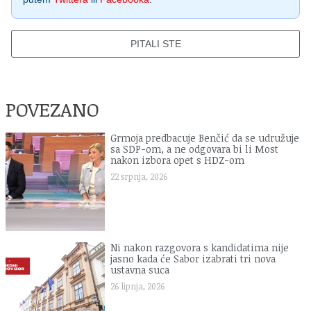
PITALI STE
POVEZANO
Grmoja predbacuje Benčić da se udružuje
sa SDP-om, a ne odgovara bi li Most
nakon izbora opet s HDZ-om
22 srpnja, 2026
Ni nakon razgovora s kandidatima nije
jasno kada će Sabor izabrati tri nova
ustavna suca
26 lipnja, 2026