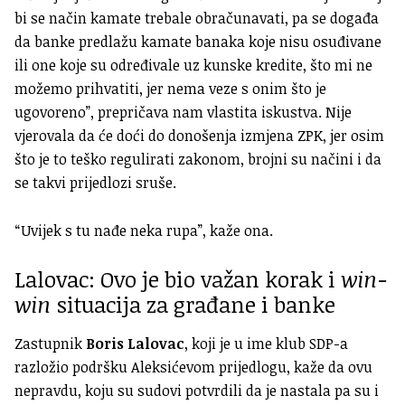
bi se način kamate trebale obračunavati, pa se događa
da banke predlažu kamate banaka koje nisu osuđivane
ili one koje su određivale uz kunske kredite, što mi ne
možemo prihvatiti, jer nema veze s onim što je
ugovoreno”, prepričava nam vlastita iskustva. Nije
vjerovala da će doći do donošenja izmjena ZPK, jer osim
što je to teško regulirati zakonom, brojni su načini i da
se takvi prijedlozi sruše.
“Uvijek s tu nađe neka rupa”, kaže ona.
Lalovac: Ovo je bio važan korak i
win-
win
situacija za građane i banke
Zastupnik
Boris Lalovac
, koji je u ime klub SDP-a
razložio podršku Aleksićevom prijedlogu, kaže da ovu
nepravdu, koju su sudovi potvrdili da je nastala pa su i