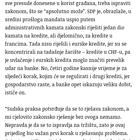
sve presude donesene u korist građana, treba ispraviti
zakonom, što se “apsolutno može”. SDP je, obrazlaže, u
sredini prošloga mandata uspio putem
administrativnih kamata zakonski riješiti jedan dio
kamata na kredite, ali djelomično, za kredite u
francima. Tada nisu riješili i eurske kredite, jer su se
koncentrirali na tadašnje žarište – kredite u CHF-u, pa
je uvlačenje i eurskih kredita moglo značiti prevelik
udar na banke. No, četiri godine kasnije vrijeme je za
sljedeći korak, kojim će se regulirati i drugi krediti, jer
gospodarstvo raste, a banke opet iskazuju veliku dobit,
ističe on.
“Sudska praksa potvrđuje da se to rješava zakonom, a
mi cjelovito zakonsko rješenje bez ovoga nemamo.
Nepravda je da se to ispravlja na tržištu, zato je ovaj
prijedlog bio važan prvi korak u rješavanju problema.