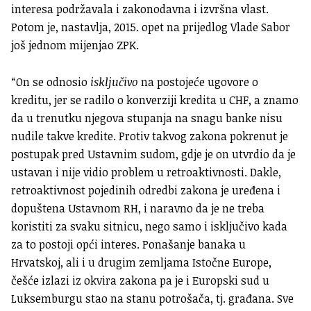
interesa podržavala i zakonodavna i izvršna vlast.
Potom je, nastavlja, 2015. opet na prijedlog Vlade Sabor
još jednom mijenjao ZPK.
“On se odnosio
isključivo
na postojeće ugovore o
kreditu, jer se radilo o konverziji kredita u CHF, a znamo
da u trenutku njegova stupanja na snagu banke nisu
nudile takve kredite. Protiv takvog zakona pokrenut je
postupak pred Ustavnim sudom, gdje je on utvrdio da je
ustavan i nije vidio problem u retroaktivnosti. Dakle,
retroaktivnost pojedinih odredbi zakona je uređena i
dopuštena Ustavnom RH, i naravno da je ne treba
koristiti za svaku sitnicu, nego samo i isključivo kada
za to postoji opći interes. Ponašanje banaka u
Hrvatskoj, ali i u drugim zemljama Istočne Europe,
češće izlazi iz okvira zakona pa je i Europski sud u
Luksemburgu stao na stanu potrošača, tj. građana. Sve