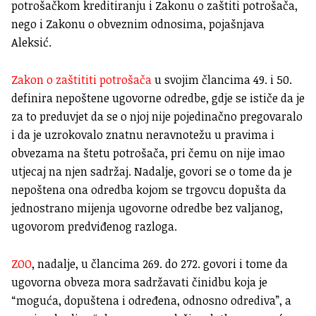
potrošačkom kreditiranju i Zakonu o zaštiti potrošača,
nego i Zakonu o obveznim odnosima, pojašnjava
Aleksić.
Zakon o zaštititi potrošača
u svojim člancima 49. i 50.
definira nepoštene ugovorne odredbe, gdje se ističe da je
za to preduvjet da se o njoj nije pojedinačno pregovaralo
i da je uzrokovalo znatnu neravnotežu u pravima i
obvezama na štetu potrošača, pri čemu on nije imao
utjecaj na njen sadržaj. Nadalje, govori se o tome da je
nepoštena ona odredba kojom se trgovcu dopušta da
jednostrano mijenja ugovorne odredbe bez valjanog,
ugovorom predviđenog razloga.
ZOO
, nadalje, u člancima 269. do 272. govori i tome da
ugovorna obveza mora sadržavati činidbu koja je
“moguća, dopuštena i određena, odnosno odrediva”, a