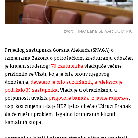
Izvor: HINA/ Lana SLIVAR DOMINIĆ
Prijedlog zastupnika Gorana Aleksića (SNAGA) o
izmjenama Zakona o potrošačkom kreditiranju odbačen
je krajem studenog:
70 zastupnika
vladajuće većine
priklonilo se Vladi, koja je bila protiv njegovog
donošenja,
devetero je bilo suzdržanih, a Aleksića je
podržalo 39 zastupnika
. Vlada je u obrazloženju u
potpunosti uvažila
prigovore banaka iz javne rasprave
,
usprkos činjenici da je HDZ ljetos obećao Udruzi Franak
da će riješiti problem ilegalno formiranih kliznih
kamatnih stopa.