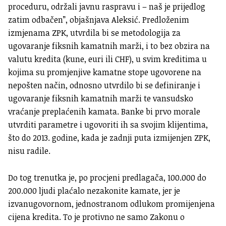
proceduru, održali javnu raspravu i – naš je prijedlog
zatim odbačen”, objašnjava Aleksić. Predloženim
izmjenama ZPK, utvrdila bi se metodologija za
ugovaranje fiksnih kamatnih marži, i to bez obzira na
valutu kredita (kune, euri ili CHF), u svim kreditima u
kojima su promjenjive kamatne stope ugovorene na
nepošten način, odnosno ​utvrdilo bi se ​definiranje i
ugovaranje fiksnih kamatnih marži te vansudsko
vraćanje preplaćenih kamata. Banke bi prvo morale
utvrditi parametre i ugovoriti ih sa svojim klijentima,
što do 2013. godine, kada je zadnji puta izmijenjen ZPK,
nisu radile.
Do tog trenutka je, po procjeni predlagača, 100.000 do
200.000 ljudi plaćalo nezakonite kamate, jer je
izvanugovornom, jednostranom odlukom promijenjena
cijena kredita. To je protivno ne samo Zakonu o