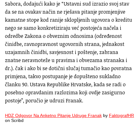
Sabora, dodajući kako je “Ustavni sud izrazio svoj stav
da se na ovakav način ne rješava pitanje promjenjive
kamatne stope kod ranije sklopljenih ugovora o kreditu
nego se samo konkretiziraju već postojeća načela i
odredbe Zakona o obveznim odnosima (određenost
činidbe, ravnopravnost ugovornih strana, jednakost
uzajamnih činidbi, savjesnost i poštenje, zabrana
znatne neravnoteže u pravima i obvezama stranaka i
dr.). čak i ako bi se dotični slučaj tumačio kao povratna
primjena, takvo postupanje je dopušteno sukladno
članku 90. Ustava Republike Hrvatske, kada se radi o
posebno opravdanim razlozima koji ovdje zasigurno
postoje”, poručio je udruzi Franak.
HDZ Odgovor Na Anketno Pitanje Udruge Franak
by
FaktografHR
on Scribd