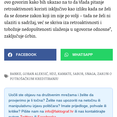
ovo govorim kako bih ukazao na to da Vlada pitanje
retroaktivnosti koristi isključivo kao izliku kada ne želi
da se donese zakon koji im nije po volji – tada ne želi ni
ulaziti u sadržaj, već se skriva iza retroaktivnosti i
tobožnje nedopuštenosti ulaženja u ugovorne odnosne”,
zaključuje Grbin.
FACEBOOK
WHATSAPP
BANKE
,
GORAN ALEKSIĆ
,
HDZ
,
KAMATE
,
SABOR
,
SNAGA
,
ZAKON O
POTROŠAČKOM KREDITIRANJU
Uočili ste objavu na društvenim mrežama i želite da
provjerimo je li točna? Želite nas upozoriti na netočnu ili
manipulativnu izjavu političara? Imate prijedloge, pohvale ili
kritike? Pišite nam na
info@faktograf.hr
ili nas kontaktirajte
putem
Twittera
ili
Facebooka
.