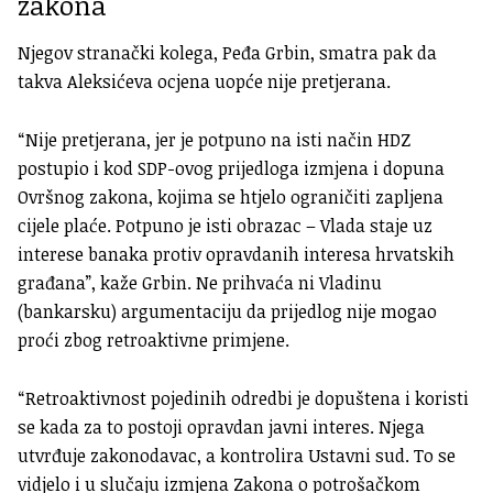
zakona
Njegov stranački kolega, Peđa Grbin, smatra pak da
takva Aleksićeva ocjena uopće nije pretjerana.
“Nije pretjerana, jer je potpuno na isti način HDZ
postupio i kod SDP-ovog prijedloga izmjena i dopuna
Ovršnog zakona, kojima se htjelo ograničiti zapljena
cijele plaće. Potpuno je isti obrazac – Vlada staje uz
interese banaka protiv opravdanih interesa hrvatskih
građana”, kaže Grbin. Ne prihvaća ni Vladinu
(bankarsku) argumentaciju da prijedlog nije mogao
proći zbog retroaktivne primjene.
“Retroaktivnost pojedinih odredbi je dopuštena i koristi
se kada za to postoji opravdan javni interes. Njega
utvrđuje zakonodavac, a kontrolira Ustavni sud. To se
vidjelo i u slučaju izmjena Zakona o potrošačkom