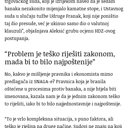
trgovačkog suda, koji je izrijekom naveo da je sedam
banaka nezakonito mijenjalo kamatne stope, i Ustavnog
suda u slučaju tužbe Udruge Franak, koji nije poništio
taj dio presude, već je ukinuo samo dio o valutnoj
klauzuli”, objašnjava Aleksić grubu ocjenu HDZ-ovog
postupanja.
“Problem je teško riješiti zakonom,
mada bi to bilo najpoštenije”
No, kakvo je mišljenje pravnika i ekonomista mimo
predlagača iz SNAGA-e? Pravnica koja je branila
oštećene u procesima protiv banaka, a nije htjela biti
imenovana, kazala nam je da je jednim zakonom teško
to riješiti, iako bi to bilo najjednostavnije i najpoštenije.
“To je vrlo kompleksna situacija, s puno faktora, ali
teško je rješiva na druge načine. Sudovi ne znaju na koji