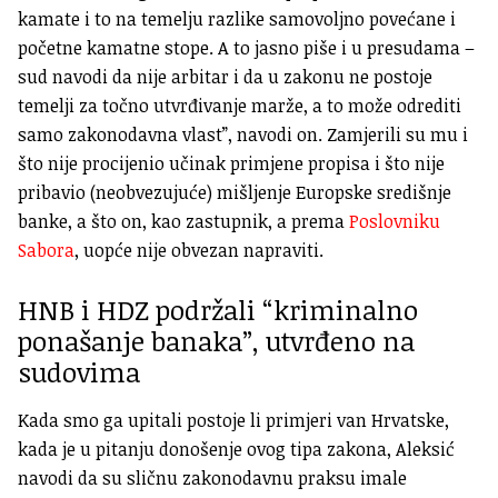
kamate i to na temelju razlike samovoljno povećane i
početne kamatne stope. A to jasno piše i u presudama –
sud navodi da nije arbitar i da u zakonu ne postoje
temelji za točno utvrđivanje marže, a to može odrediti
samo zakonodavna vlast”, navodi on. Zamjerili su mu i
što nije procijenio učinak primjene propisa i što nije
pribavio (neobvezujuće) mišljenje Europske središnje
banke, a što on, kao zastupnik, a prema
Poslovniku
Sabora
, uopće nije obvezan napraviti.
HNB i HDZ podržali “kriminalno
ponašanje banaka”, utvrđeno na
sudovima
Kada smo ga upitali postoje li primjeri van Hrvatske,
kada je u pitanju donošenje ovog tipa zakona, Aleksić
navodi da su sličnu zakonodavnu praksu imale