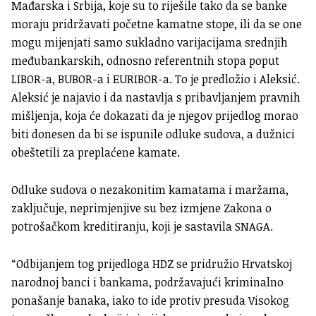
Mađarska i Srbija, koje su to riješile tako da se banke
moraju pridržavati početne kamatne stope, ili da se one
mogu mijenjati samo sukladno varijacijama srednjih
međubankarskih, odnosno referentnih stopa poput
LIBOR-a, BUBOR-a i EURIBOR-a. To je predložio i Aleksić.
Aleksić je najavio i da nastavlja s pribavljanjem pravnih
mišljenja, koja će dokazati da je njegov prijedlog morao
biti donesen da bi se ispunile odluke sudova, a dužnici
obeštetili za preplaćene kamate.
Odluke sudova o nezakonitim kamatama i maržama,
zaključuje, neprimjenjive su bez izmjene Zakona o
potrošačkom kreditiranju, koji je sastavila SNAGA.
“Odbijanjem tog prijedloga HDZ se pridružio Hrvatskoj
narodnoj banci i bankama, podržavajući kriminalno
ponašanje banaka, iako to ide protiv presuda Visokog