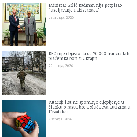
Ministar Grlić Radman nije potpisao
“useljavanje Pakistanaca”
22 srpnja, 2026
BBC nije objavio da se 70.000 francuskih
plaćenika bori u Ukrajini
29 lipnja, 2026
Jutarnji list ne spominje cijepljenje u
članku o rastu broja slučajeva autizma u
Hrvatskoj
8 srpnja, 2026