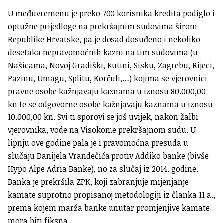
U međuvremenu je preko 700 korisnika kredita podiglo i
optužne prijedloge na prekršajnim sudovima širom
Republike Hrvatske, pa je dosad dosuđeno i nekoliko
desetaka nepravomoćnih kazni na tim sudovima (u
Našicama, Novoj Gradiški, Kutini, Sisku, Zagrebu, Rijeci,
Pazinu, Umagu, Splitu, Korčuli,…) kojima se vjerovnici
pravne osobe kažnjavaju kaznama u iznosu 80.000,00
kn te se odgovorne osobe kažnjavaju kaznama u iznosu
10.000,00 kn. Svi ti sporovi se još uvijek, nakon žalbi
vjerovnika, vode na Visokome prekršajnom sudu. U
lipnju ove godine pala je i pravomoćna presuda u
slučaju Danijela Vrandečića protiv Addiko banke (bivše
Hypo Alpe Adria Banke), no za slučaj iz 2014. godine.
Banka je prekršila ZPK, koji zabranjuje mijenjanje
kamate suprotno propisanoj metodologiji iz članka 11 a.,
prema kojem marža banke unutar promjenjive kamate
mora biti fiksna.