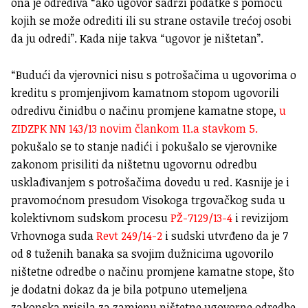
ona je odrediva “ako ugovor sadrži podatke s pomoću
kojih se može odrediti ili su strane ostavile trećoj osobi
da ju odredi”. Kada nije takva “ugovor je ništetan”.
“Budući da vjerovnici nisu s potrošačima u ugovorima o
kreditu s promjenjivom kamatnom stopom ugovorili
odredivu činidbu o načinu promjene kamatne stope,
u
ZIDZPK NN 143/13 novim člankom 11.a stavkom 5.
pokušalo se to stanje nadići i pokušalo se vjerovnike
zakonom prisiliti da ništetnu ugovornu odredbu
usklađivanjem s potrošačima dovedu u red. Kasnije je i
pravomoćnom presudom Visokoga trgovačkog suda u
kolektivnom sudskom procesu
PŽ-7129/13-4
i revizijom
Vrhovnoga suda
Revt 249/14-2
i sudski utvrđeno da je 7
od 8 tuženih banaka sa svojim dužnicima ugovorilo
ništetne odredbe o načinu promjene kamatne stope, što
je dodatni dokaz da je bila potpuno utemeljena
zakonska prisila za zamjenu ništetne ugovorne odredbe