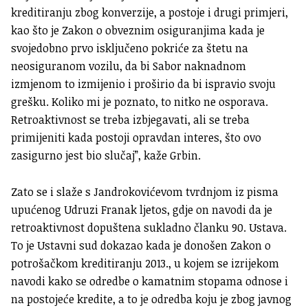
kreditiranju zbog konverzije, a postoje i drugi primjeri,
kao što je Zakon o obveznim osiguranjima kada je
svojedobno prvo isključeno pokriće za štetu na
neosiguranom vozilu, da bi Sabor naknadnom
izmjenom to izmijenio i proširio da bi ispravio svoju
grešku. Koliko mi je poznato, to nitko ne osporava.
Retroaktivnost se treba izbjegavati, ali se treba
primijeniti kada postoji opravdan interes, što ovo
zasigurno jest bio slučaj”, kaže Grbin.
Zato se i slaže s Jandrokovićevom tvrdnjom iz pisma
upućenog Udruzi Franak ljetos, gdje on navodi da je
retroaktivnost dopuštena sukladno članku 90. Ustava.
To je Ustavni sud dokazao kada je donošen Zakon o
potrošačkom kreditiranju 2013., u kojem se izrijekom
navodi kako se odredbe o kamatnim stopama odnose i
na postojeće kredite, a to je odredba koju je zbog javnog