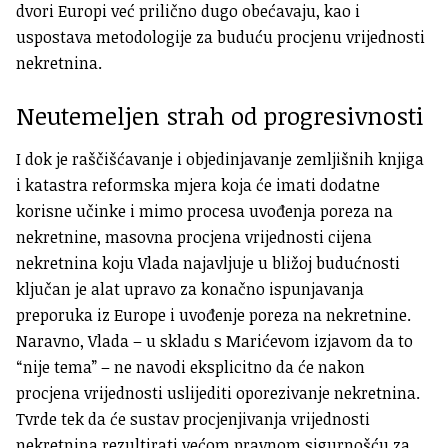
dvori Europi već prilično dugo obećavaju, kao i
uspostava metodologije za buduću procjenu vrijednosti
nekretnina.
Neutemeljen strah od progresivnosti
I dok je raščišćavanje i objedinjavanje zemljišnih knjiga
i katastra reformska mjera koja će imati dodatne
korisne učinke i mimo procesa uvođenja poreza na
nekretnine, masovna procjena vrijednosti cijena
nekretnina koju Vlada najavljuje u bližoj budućnosti
ključan je alat upravo za konačno ispunjavanja
preporuka iz Europe i uvođenje poreza na nekretnine.
Naravno, Vlada – u skladu s Marićevom izjavom da to
“nije tema” – ne navodi eksplicitno da će nakon
procjena vrijednosti uslijediti oporezivanje nekretnina.
Tvrde tek da će sustav procjenjivanja vrijednosti
nekretnina rezultirati većom pravnom sigurnošću za