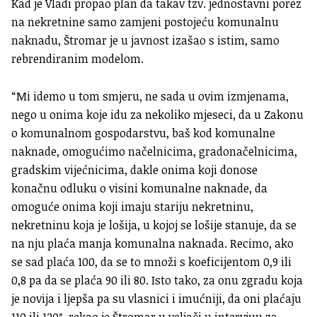
Kad je Vladi propao plan da takav tzv. jednostavni porez
na nekretnine samo zamjeni postojeću komunalnu
naknadu, Štromar je u javnost izašao s istim, samo
rebrendiranim modelom.
“Mi idemo u tom smjeru, ne sada u ovim izmjenama,
nego u onima koje idu za nekoliko mjeseci, da u Zakonu
o komunalnom gospodarstvu, baš kod komunalne
naknade, omogućimo načelnicima, gradonačelnicima,
gradskim vijećnicima, dakle onima koji donose
konačnu odluku o visini komunalne naknade, da
omoguće onima koji imaju stariju nekretninu,
nekretninu koja je lošija, u kojoj se lošije stanuje, da se
na nju plaća manja komunalna naknada. Recimo, ako
se sad plaća 100, da se to množi s koeficijentom 0,9 ili
0,8 pa da se plaća 90 ili 80. Isto tako, za onu zgradu koja
je novija i ljepša pa su vlasnici i imućniji, da oni plaćaju
110 ili 120″, rekao je Štromar u veljači u intervjuu za