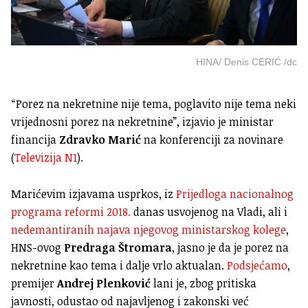
HINA/ Denis CERIĆ /dc
“Porez na nekretnine nije tema, poglavito nije tema neki
vrijednosni porez na nekretnine”, izjavio je ministar
financija
Zdravko Marić
na konferenciji za novinare
(
Televizija N1
).
Marićevim izjavama usprkos, iz
Prijedloga nacionalnog
programa reformi 2018.
danas usvojenog na Vladi, ali i
nedemantiranih najava njegovog ministarskog kolege
,
HNS-ovog
Predraga Štromara
, jasno je da je porez na
nekretnine kao tema i dalje vrlo aktualan.
Podsjećamo
,
premijer
Andrej Plenković
lani je, zbog pritiska
javnosti, odustao od najavljenog i zakonski već