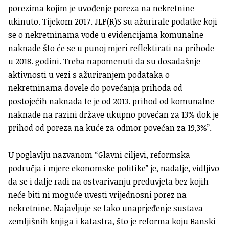
porezima kojim je uvođenje poreza na nekretnine
ukinuto. Tijekom 2017. JLP(R)S su ažurirale podatke koji
se o nekretninama vode u evidencijama komunalne
naknade što će se u punoj mjeri reflektirati na prihode
u 2018. godini. Treba napomenuti da su dosadašnje
aktivnosti u vezi s ažuriranjem podataka o
nekretninama dovele do povećanja prihoda od
postojećih naknada te je od 2013. prihod od komunalne
naknade na razini države ukupno povećan za 13% dok je
prihod od poreza na kuće za odmor povećan za 19,3%”.
U poglavlju nazvanom “Glavni ciljevi, reformska
područja i mjere ekonomske politike” je, nadalje, vidljivo
da se i dalje radi na ostvarivanju preduvjeta bez kojih
neće biti ni moguće uvesti vrijednosni porez na
nekretnine. Najavljuje se tako unaprjeđenje sustava
zemljišnih knjiga i katastra, što je reforma koju Banski