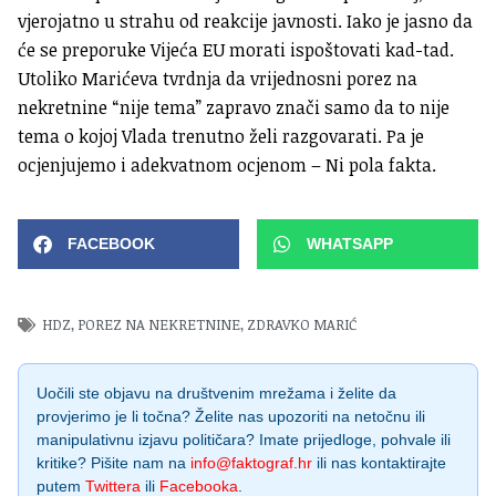
vjerojatno u strahu od reakcije javnosti. Iako je jasno da
će se preporuke Vijeća EU morati ispoštovati kad-tad.
Utoliko Marićeva tvrdnja da vrijednosni porez na
nekretnine “nije tema” zapravo znači samo da to nije
tema o kojoj Vlada trenutno želi razgovarati. Pa je
ocjenjujemo i adekvatnom ocjenom – Ni pola fakta.
FACEBOOK
WHATSAPP
HDZ
,
POREZ NA NEKRETNINE
,
ZDRAVKO MARIĆ
Uočili ste objavu na društvenim mrežama i želite da
provjerimo je li točna? Želite nas upozoriti na netočnu ili
manipulativnu izjavu političara? Imate prijedloge, pohvale ili
kritike? Pišite nam na
info@faktograf.hr
ili nas kontaktirajte
putem
Twittera
ili
Facebooka
.