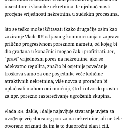
investitore i vlasnike nekretnina, te ujednačenosti
procjene vrijednosti nekretnina u sudskim procesima.
Što se teško može iščitavati ikako drugačije osim kao
zaziranje Vlade RH od javnog komuniciranja o zapravo
prilično progresivnom poreznom nametu, od kojeg bi
dio građana u konačnici mogao čak i profitirati. Jer,
“pravi” vrijednosni porez na nekretnine, ako se
adekvatno regulira, značio bi osjetnije povećanje
troškova samo za one posjednike veće količine
atraktivnih nekretnina; više novca u proračun bi
uplaćivali mahom oni imućniji, što bi otvorilo prostor
za npr. porezno rasterećivanje ugroženih skupina.
Vlada RH, dakle, i dalje najavljuje stvaranje uvjeta za
uvođenje vrijednosnog poreza na nekretnine, ali ne žele
otvoreno priznati da im je to dugoročni plan i cilj,