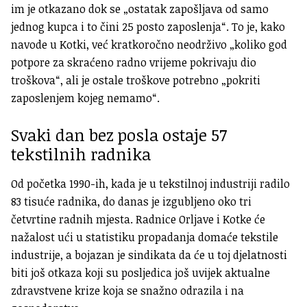
im je otkazano dok se „ostatak zapošljava od samo
jednog kupca i to čini 25 posto zaposlenja“. To je, kako
navode u Kotki, već kratkoročno neodrživo „koliko god
potpore za skraćeno radno vrijeme pokrivaju dio
troškova“, ali je ostale troškove potrebno „pokriti
zaposlenjem kojeg nemamo“.
Svaki dan bez posla ostaje 57
tekstilnih radnika
Od početka 1990-ih, kada je u tekstilnoj industriji radilo
83 tisuće radnika, do danas je izgubljeno oko tri
četvrtine radnih mjesta. Radnice Orljave i Kotke će
nažalost ući u statistiku propadanja domaće tekstile
industrije, a bojazan je sindikata da će u toj djelatnosti
biti još otkaza koji su posljedica još uvijek aktualne
zdravstvene krize koja se snažno odrazila i na