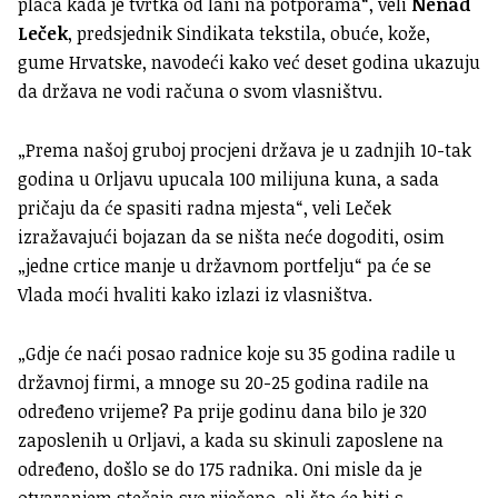
plaća kada je tvrtka od lani na potporama“, veli
Nenad
Leček
, predsjednik Sindikata tekstila, obuće, kože,
gume Hrvatske, navodeći kako već deset godina ukazuju
da država ne vodi računa o svom vlasništvu.
„Prema našoj gruboj procjeni država je u zadnjih 10-tak
godina u Orljavu upucala 100 milijuna kuna, a sada
pričaju da će spasiti radna mjesta“, veli Leček
izražavajući bojazan da se ništa neće dogoditi, osim
„jedne crtice manje u državnom portfelju“ pa će se
Vlada moći hvaliti kako izlazi iz vlasništva.
„Gdje će naći posao radnice koje su 35 godina radile u
državnoj firmi, a mnoge su 20-25 godina radile na
određeno vrijeme? Pa prije godinu dana bilo je 320
zaposlenih u Orljavi, a kada su skinuli zaposlene na
određeno, došlo se do 175 radnika. Oni misle da je
otvaranjem stečaja sve riješeno, ali što će biti s