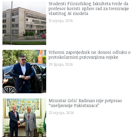
Studenti Filozofskog fakulteta tvrde da
profesor koristi njihov rad za treniranje
vlastitog AI modela
31 srpnja, 2026
Vrhovni zapovjednik ne donosi odluku o
protokolarnim putovanjima vojske
29 lipnja, 2026
Ministar Grlić Radman nije potpisao
“useljavanje Pakistanaca”
22 srpnja, 2026