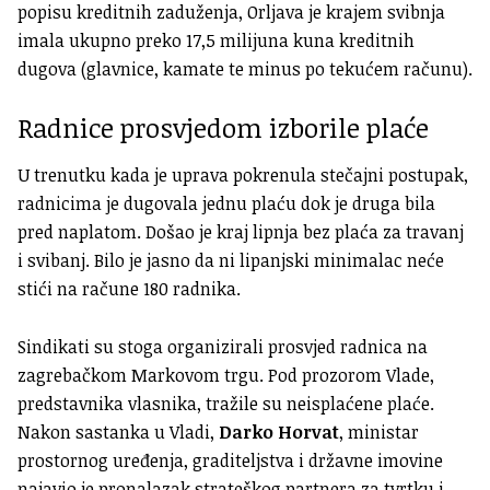
popisu kreditnih zaduženja, Orljava je krajem svibnja
imala ukupno preko 17,5 milijuna kuna kreditnih
dugova (glavnice, kamate te minus po tekućem računu).
Radnice prosvjedom izborile plaće
U trenutku kada je uprava pokrenula stečajni postupak,
radnicima je dugovala jednu plaću dok je druga bila
pred naplatom. Došao je kraj lipnja bez plaća za travanj
i svibanj. Bilo je jasno da ni lipanjski minimalac neće
stići na račune 180 radnika.
Sindikati su stoga organizirali prosvjed radnica na
zagrebačkom Markovom trgu. Pod prozorom Vlade,
predstavnika vlasnika, tražile su neisplaćene plaće.
Nakon sastanka u Vladi,
Darko Horvat
, ministar
prostornog uređenja, graditeljstva i državne imovine
najavio je pronalazak strateškog partnera za tvrtku i