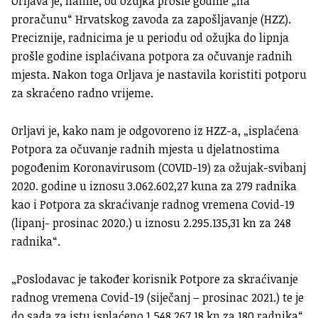
Orljava je, naime, od ožujka prošle godine „na
proračunu“ Hrvatskog zavoda za zapošljavanje (HZZ).
Preciznije, radnicima je u periodu od ožujka do lipnja
prošle godine isplaćivana potpora za očuvanje radnih
mjesta. Nakon toga Orljava je nastavila koristiti potporu
za skraćeno radno vrijeme.
Orljavi je, kako nam je odgovoreno iz HZZ-a, „isplaćena
Potpora za očuvanje radnih mjesta u djelatnostima
pogođenim Koronavirusom (COVID-19) za ožujak-svibanj
2020. godine u iznosu 3.062.602,27 kuna za 279 radnika
kao i Potpora za skraćivanje radnog vremena Covid-19
(lipanj- prosinac 2020.) u iznosu 2.295.135,31 kn za 248
radnika“.
„Poslodavac je također korisnik Potpore za skraćivanje
radnog vremena Covid-19 (siječanj – prosinac 2021.) te je
do sada za istu isplaćeno 1.548.267,18 kn za 180 radnika“,