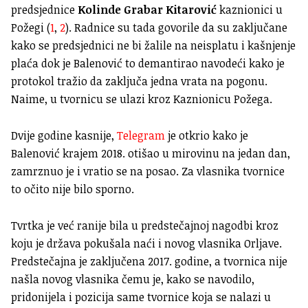
predsjednice
Kolinde Grabar Kitarović
kaznionici u
Požegi (
1
,
2
). Radnice su tada govorile da su zaključane
kako se predsjednici ne bi žalile na neisplatu i kašnjenje
plaća dok je Balenović to demantirao navodeći kako je
protokol tražio da zaključa jedna vrata na pogonu.
Naime, u tvornicu se ulazi kroz Kaznionicu Požega.
Dvije godine kasnije,
Telegram
je otkrio kako je
Balenović krajem 2018. otišao u mirovinu na jedan dan,
zamrznuo je i vratio se na posao. Za vlasnika tvornice
to očito nije bilo sporno.
Tvrtka je već ranije bila u predstečajnoj nagodbi kroz
koju je država pokušala naći i novog vlasnika Orljave.
Predstečajna je zaključena 2017. godine, a tvornica nije
našla novog vlasnika čemu je, kako se navodilo,
pridonijela i pozicija same tvornice koja se nalazi u