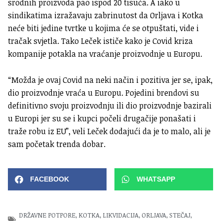
srodnih proizvoda pao ispod 20 tisuća. A iako u
sindikatima izražavaju zabrinutost da Orljava i Kotka
neće biti jedine tvrtke u kojima će se otpuštati, vide i
tračak svjetla. Tako Leček ističe kako je Covid kriza
kompanije potakla na vraćanje proizvodnje u Europu.
“Možda je ovaj Covid na neki način i pozitiva jer se, ipak,
dio proizvodnje vraća u Europu. Pojedini brendovi su
definitivno svoju proizvodnju ili dio proizvodnje bazirali
u Europi jer su se i kupci počeli drugačije ponašati i
traže robu iz EU”, veli Leček dodajući da je to malo, ali je
sam početak trenda dobar.
FACEBOOK
WHATSAPP
DRŽAVNE POTPORE
,
KOTKA
,
LIKVIDACIJA
,
ORLJAVA
,
STEČAJ
,