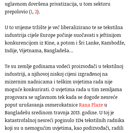
uglavnom dovršena privatizacija, u tom sektoru
prepolovio (
1
,
2
).
U to vrijeme tržište je već liberalizirano te se tekstilna
industrija cijele Europe počinje suočavati s jeftinijom
konkurencijom iz Kine, a potom i Šri Lanke, Kambodže,
Indije, Vijetnama, Bangladeša…
Te su zemlje godinama vodeći proizvođači u tekstilnoj
industriji, a njihovoj niskoj cijeni izgrađenoj na
mizernim nadnicama i teškim uvjetima rada nije
moguće konkurirati. O uvjetima rada u tim zemljama
progovara se uglavnom tek kada se dogode nesreće
poput urušavanja osmerokatnice
Rana Plaze
u
Bangladešu sredinom travnja 2013. godine. U toj je
katastrofalnoj nesreći poginulo 1134 tekstilnih radnika
koji su u nemogućim uvjetima, kao podizvođači, radili