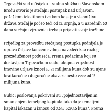
Trgovački sud u Osijeku – stalna služba u Slavonskom
Brodu otvorio je stečajni postupak nad Orljavom,
požeškom tekstilnom tvrtkom koja je u vlasništvu
države. Stečaj je počeo teći od 13. srpnja, a u narednih 60
dana stečajni vjerovnici trebaju prijaviti svoje tražbine.
Prijedlog za provedbu stečajnog postupka podnijela je
uprava Orljave koncem svibnja navodeći kao razlog
prezaduženost poduzeća. Prema podacima koji su
dostavljeni Trgovačkom sudu, ukupna vrijednost
imovine Orljave iznosi 16,73 milijuna kuna dok su njene
kratkoročne i dugoročne obaveze nešto veće od 13
milijuna kuna.
Gubici poslovanja pokriveni su „pojednostavljenim
smanjenjem temeljnog kapitala tako da je temeljeni
kapital iskazan u iznosu od 3.643.529,45 kuna“. Prema