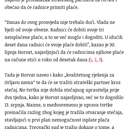
obećao da će radnice primiti plaće.
“Danas do ovog prosvjeda nije trebalo doći. Vlada ne
bježi od svoje obveze. Radnici će dobiti svoje tri
neisplaćene plaće, a to se već moglo i dogoditi. U idućih
deset dana radnici će svoje plaće dobiti”, kazao je 30.
lipnja Horvat, najavljujući da će radnicima njihove plaće
na račune stići u roku od desetak dana (
1
,
2
,
3
).
Tada je Horvat naveo i kako „kvalitetnog rješenja za
Orljavu nema“ te da će se tražiti strateški partner kroz
stečaj. No tvrtka nije dobila stečajnog upravitelja prije
dva tjedna, kako je Horvat najavljivao, već se to dogodilo
13. srpnja. Naime, u međuvremenu je uprava tvrtke
preinačila razlog zbog kojeg je tražila otvaranje stečaja,
stavljajući u prvi plan nemogućnost isplate plaća
radnicima. Trgovački sud je tražio dokaze o tome, a