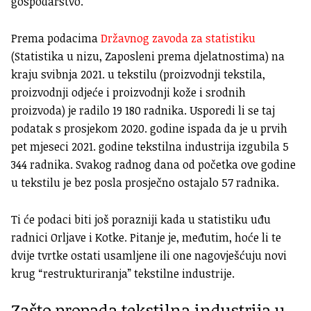
gospodarstvo.
Prema podacima
Državnog zavoda za statistiku
(Statistika u nizu, Zaposleni prema djelatnostima) na
kraju svibnja 2021. u tekstilu (proizvodnji tekstila,
proizvodnji odjeće i proizvodnji kože i srodnih
proizvoda) je radilo 19 180 radnika. Usporedi li se taj
podatak s prosjekom 2020. godine ispada da je u prvih
pet mjeseci 2021. godine tekstilna industrija izgubila 5
344 radnika. Svakog radnog dana od početka ove godine
u tekstilu je bez posla prosječno ostajalo 57 radnika.
Ti će podaci biti još porazniji kada u statistiku uđu
radnici Orljave i Kotke. Pitanje je, međutim, hoće li te
dvije tvrtke ostati usamljene ili one nagovješćuju novi
krug “restrukturiranja” tekstilne industrije.
Zašto propada tekstilna industrija u