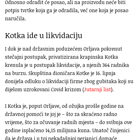
Odnosno odradit će posao, ali na proizvodu neće biti
potpis tvrtke koja ga je odradila, već one koja je posao
naručila.
Kotka ide u likvidaciju
I dok je nad državnim poduzećem Orljava pokrenut
stečajni postupak, privatizirana krapinska Kotka
krenula je u postupak likvidacije, a njenih 364 radnika
na burzu. Skupština dioničara Kotke je 16. lipnja
donijela odluku o likvidaciji firme zbog gubitaka koji su
dijelom uzrokovani Covid krizom (
Jutarnji list
).
I Kotka je, poput Orljave, od ožujka prošle godine na
državnoj pomoći te joj je – što za skraćeno radno
vrijeme, što za očuvanje radnih mjesta – do svibnja ove
godine isplaćeno 14,15 milijuna kuna. Unatoč činjenici
da je država i u toj nekadašnjoj perjanici domaće