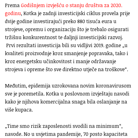
Prema
Godišnjem izvješću o stanju društva za 2020.
godinu
, Kotka je zadnji investicijski ciklus provela prije
dvije godine investirajući preko 880 tisuća eura u
strojeve, opremu i organizaciju što je trebalo osigurati
tržišnu konkurentnost te daljnji investicijski razvoj.
Prvi rezultati investicija bili su vidljivi 2019. godine „u
kvaliteti proizvodnje kroz smanjenje popravaka, tako i
kroz energetsku učinkovitost i manje održavanje
strojeva i opreme što sve direktno utječe na troškove“.
Međutim, epidemija uzrokovana novim koronavirusom
sve je poremetila. Kotka u poslovnom izvještaju navodi
kako je njihova komercijalna snaga bila oslanjanje na
više kupaca.
„Time smo rizik zaposlenosti svodili na minimum“,
navode. No u uvjetima pandemije, 70 posto kapaciteta