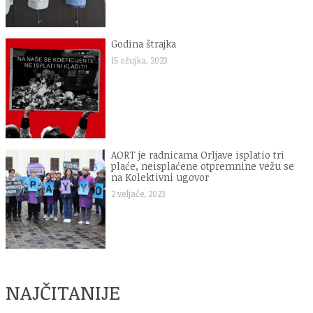
Godina štrajka
15 ožujka, 2023
AORT je radnicama Orljave isplatio tri
plaće, neisplaćene otpremnine vežu se
na Kolektivni ugovor
2 veljače, 2023
NAJČITANIJE