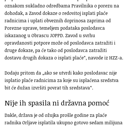
oznakom sukladno odredbama Pravilnika o porezu na
dohodak, a Zavod dokaze o redovitoj isplati plaće
radnicima i uplati obveznih doprinosa zaprima od
Porezne uprave, temeljem podataka poslodavca
iskazanog u Obrascu JOPPD. Zavod u svrhu
opravdanosti potpore može od poslodavca zatražiti i
druge dokaze, pa će tako od poslodavca zatražiti
dostavu drugih dokaza o isplati plaće“, navode iz HZZ-a.
Dodaju pritom da „ako se utvrdi kako poslodavac nije
isplatio plaće radnicima za koje su isplaćena sredstva
bit će dužan izvršiti povrat tih sredstava“.
Nije ih spasila ni državna pomoć
Dakle, država je od ožujka prošle godine za plaće
radnika Orljave isplatila ukupno gotovo sedam milijuna