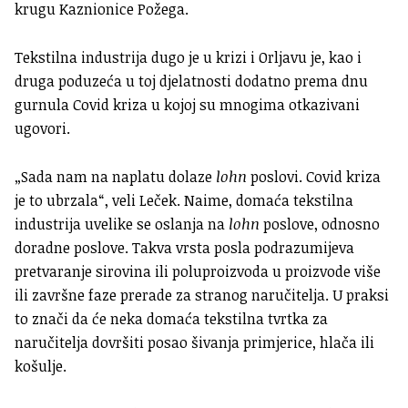
krugu Kaznionice Požega.
Tekstilna industrija dugo je u krizi i Orljavu je, kao i
druga poduzeća u toj djelatnosti dodatno prema dnu
gurnula Covid kriza u kojoj su mnogima otkazivani
ugovori.
„Sada nam na naplatu dolaze
lohn
poslovi. Covid kriza
je to ubrzala“, veli Leček. Naime, domaća tekstilna
industrija uvelike se oslanja na
lohn
poslove, odnosno
doradne poslove. Takva vrsta posla podrazumijeva
pre
tvaranje sirovina ili poluproizvoda u proizvode više
ili završne faze prerade za stranog naručitelja. U praksi
to znači da će neka domaća tekstilna tvrtka za
naručitelja dovršiti posao šivanja primjerice, hlača ili
košulje.