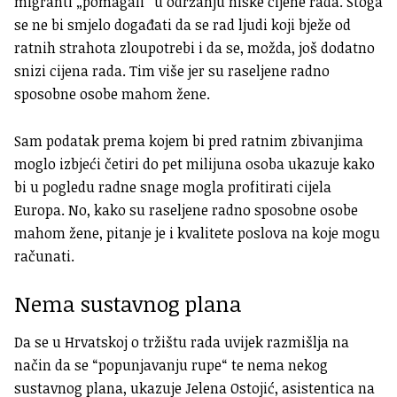
migranti „pomagali“ u održanju niske cijene rada. Stoga
se ne bi smjelo događati da se rad ljudi koji bježe od
ratnih strahota zloupotrebi i da se, možda, još dodatno
snizi cijena rada. Tim više jer su raseljene radno
sposobne osobe mahom žene.
Sam podatak prema kojem bi pred ratnim zbivanjima
moglo izbjeći četiri do pet milijuna osoba ukazuje kako
bi u pogledu radne snage mogla profitirati cijela
Europa. No, kako su raseljene radno sposobne osobe
mahom žene, pitanje je i kvalitete poslova na koje mogu
računati.
Nema sustavnog plana
Da se u Hrvatskoj o tržištu rada uvijek razmišlja na
način da se “popunjavanju rupe“ te nema nekog
sustavnog plana, ukazuje Jelena Ostojić, asistentica na