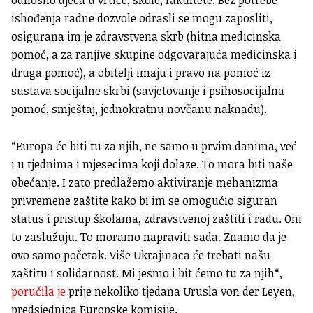
ishođenja radne dozvole odrasli se mogu zaposliti,
osigurana im je zdravstvena skrb (hitna medicinska
pomoć, a za ranjive skupine odgovarajuća medicinska i
druga pomoć), a obitelji imaju i pravo na pomoć iz
sustava socijalne skrbi (savjetovanje i psihosocijalna
pomoć, smještaj, jednokratnu novčanu naknadu).
“Europa će biti tu za njih, ne samo u prvim danima, već
i u tjednima i mjesecima koji dolaze. To mora biti naše
obećanje. I zato predlažemo aktiviranje mehanizma
privremene zaštite kako bi im se omogućio siguran
status i pristup školama, zdravstvenoj zaštiti i radu. Oni
to zaslužuju. To moramo napraviti sada. Znamo da je
ovo samo početak. Više Ukrajinaca će trebati našu
zaštitu i solidarnost. Mi jesmo i bit ćemo tu za njih“,
poručila je
prije nekoliko tjedana Urusla von der Leyen,
predsjednica Europske komisije.