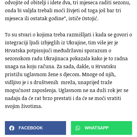
odvojite od obitelji i idete dva, tri mjeseca raditi sezonu,
onda bi valjda trebali moći živjeti od toga još bar tri
mjeseca ili ostatak godine“, ističe Ostojić.
To su stvari o kojima treba razmišljati i kada se govori o
integraciji ljudi izbjeglih iz Ukrajine, tim više jer je
Hrvatska potpisujući međudržavni sporazum o
sezonskom radu Ukrajinaca pokazala kako je to radna
snaga na koju računa. Za sada, dakle, u Hrvatsku
pristižu uglavnom žene s djecom. Mnoge od njih,
vidljivo je i s društvenih mreža, unaprijed traže
mogućnost zaposlenja. Uglavnom ne na duži rok jer se
nadaju da će rat brzo prestati i da će se moći vratiti
svojim životima.
FACEBOOK
WHATSAPP