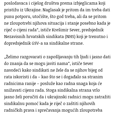
poslodavaca i cijelog društva prema izbjeglicama koji
pristižu iz Ukrajine. Naglasak je pritom da im treba dati
punu potporu, utočište, što god treba, ali da se pritom
ne zloupotrebi njihova situacija i stanje posebno kada je
riječ o cijeni rada“, ističe Krešimir Sever, predsjednik
Nezavisnih hrvatskih sindikata (NHS) koji je trenutno i
dopredsjednik GSV-a sa sindikalne strane.
„Želimo razgovarati o zapošljavanju tih ljudi i jasno dati
do znanja da se mogu javiti nama“, ističe Sever
navodeći kako sindikati ne žele da se njihov bijeg od
rata iskoristi i da – kao što se i događalo sa stranim
radnicima ranije – posluže kao radna snaga koja će
snižavati cijenu rada. Stoga sindikalna strana vrlo
jasno želi poručiti da i ukrajinski radnici mogu zatražiti
sindikalnu pomoć kada je riječ o zaštiti njihovih
radničkih prava i sprečavanja mogućih zloupotreba