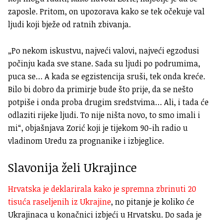
zaposle. Pritom, on upozorava kako se tek očekuje val
ljudi koji bježe od ratnih zbivanja.
„Po nekom iskustvu, najveći valovi, najveći egzodusi
počinju kada sve stane. Sada su ljudi po podrumima,
puca se… A kada se egzistencija sruši, tek onda kreće.
Bilo bi dobro da primirje bude što prije, da se nešto
potpiše i onda proba drugim sredstvima… Ali, i tada će
odlaziti rijeke ljudi. To nije ništa novo, to smo imali i
mi“, objašnjava Zorić koji je tijekom 90-ih radio u
vladinom Uredu za prognanike i izbjeglice.
Slavonija želi Ukrajince
Hrvatska je deklarirala kako je spremna zbrinuti 20
tisuća raseljenih iz Ukrajine
, no pitanje je koliko će
Ukrajinaca u konačnici izbjeći u Hrvatsku. Do sada je