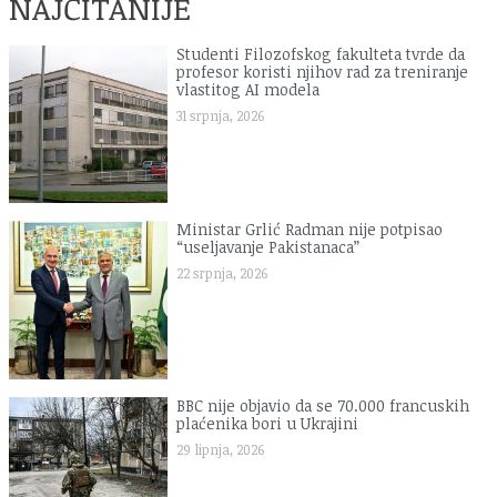
NAJČITANIJE
Studenti Filozofskog fakulteta tvrde da
profesor koristi njihov rad za treniranje
vlastitog AI modela
31 srpnja, 2026
Ministar Grlić Radman nije potpisao
“useljavanje Pakistanaca”
22 srpnja, 2026
BBC nije objavio da se 70.000 francuskih
plaćenika bori u Ukrajini
29 lipnja, 2026