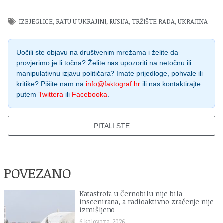
IZBJEGLICE
,
RATU U UKRAJINI
,
RUSIJA
,
TRŽIŠTE RADA
,
UKRAJINA
Uočili ste objavu na društvenim mrežama i želite da
provjerimo je li točna? Želite nas upozoriti na netočnu ili
manipulativnu izjavu političara? Imate prijedloge, pohvale ili
kritike? Pišite nam na
info@faktograf.hr
ili nas kontaktirajte
putem
Twittera
ili
Facebooka
.
PITALI STE
POVEZANO
Katastrofa u Černobilu nije bila
inscenirana, a radioaktivno zračenje nije
izmišljeno
6 kolovoza, 2026