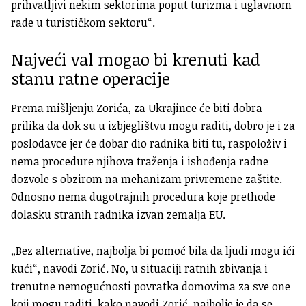
prihvatljivi nekim sektorima poput turizma i uglavnom
rade u turističkom sektoru“.
Najveći val mogao bi krenuti kad
stanu ratne operacije
Prema mišljenju Zorića, za Ukrajince će biti dobra
prilika da dok su u izbjeglištvu mogu raditi, dobro je i za
poslodavce jer će dobar dio radnika biti tu, raspoloživ i
nema procedure njihova traženja i ishođenja radne
dozvole s obzirom na mehanizam privremene zaštite.
Odnosno nema dugotrajnih procedura koje prethode
dolasku stranih radnika izvan zemalja EU.
„Bez alternative, najbolja bi pomoć bila da ljudi mogu ići
kući“, navodi Zorić. No, u situaciji ratnih zbivanja i
trenutne nemogućnosti povratka domovima za sve one
koji mogu raditi, kako navodi Zorić, najbolje je da se