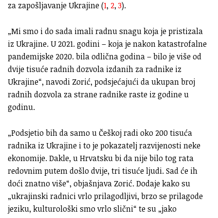
za zapošljavanje Ukrajine (
1
,
2
,
3
).
„Mi smo i do sada imali radnu snagu koja je pristizala
iz Ukrajine. U 2021. godini – koja je nakon katastrofalne
pandemijske 2020. bila odlična godina – bilo je više od
dvije tisuće radnih dozvola izdanih za radnike iz
Ukrajine“, navodi Zorić, podsjećajući da ukupan broj
radnih dozvola za strane radnike raste iz godine u
godinu.
„Podsjetio bih da samo u Češkoj radi oko 200 tisuća
radnika iz Ukrajine i to je pokazatelj razvijenosti neke
ekonomije. Dakle, u Hrvatsku bi da nije bilo tog rata
redovnim putem došlo dvije, tri tisuće ljudi. Sad će ih
doći znatno više“, objašnjava Zorić. Dodaje kako su
„ukrajinski radnici vrlo prilagodljivi, brzo se prilagode
jeziku, kulturološki smo vrlo slični“ te su „jako