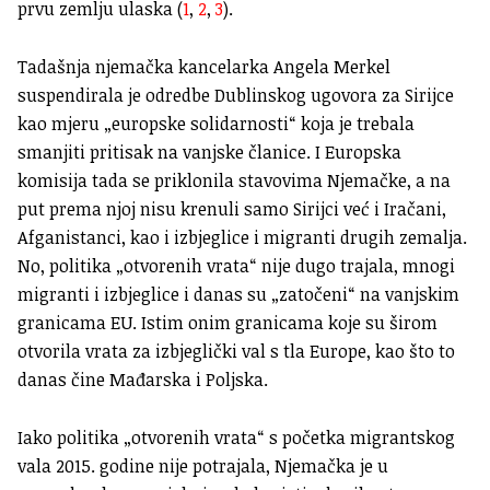
prvu zemlju ulaska (
1
,
2
,
3
).
Tadašnja njemačka kancelarka Angela Merkel
suspendirala je odredbe Dublinskog ugovora za Sirijce
kao mjeru „europske solidarnosti“ koja je trebala
smanjiti pritisak na vanjske članice. I Europska
komisija tada se priklonila stavovima Njemačke, a na
put prema njoj nisu krenuli samo Sirijci već i Iračani,
Afganistanci, kao i izbjeglice i migranti drugih zemalja.
No, politika „otvorenih vrata“ nije dugo trajala, mnogi
migranti i izbjeglice i danas su „zatočeni“ na vanjskim
granicama EU. Istim onim granicama koje su širom
otvorila vrata za izbjeglički val s tla Europe, kao što to
danas čine Mađarska i Poljska.
Iako politika „otvorenih vrata“ s početka migrantskog
vala 2015. godine nije potrajala, Njemačka je u