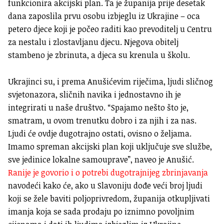
funkcionira akcijski plan. Ta je županija prije desetak
dana zaposlila prvu osobu izbjeglu iz Ukrajine – oca
petero djece koji je počeo raditi kao prevoditelj u Centru
za nestalu i zlostavljanu djecu. Njegova obitelj
stambeno je zbrinuta, a djeca su krenula u školu.
Ukrajinci su, i prema Anušićevim riječima, ljudi sličnog
svjetonazora, sličnih navika i jednostavno ih je
integrirati u naše društvo. “Spajamo nešto što je,
smatram, u ovom trenutku dobro i za njih i za nas.
Ljudi će ovdje dugotrajno ostati, ovisno o željama.
Imamo spreman akcijski plan koji uključuje sve službe,
sve jedinice lokalne samouprave”, naveo je Anušić.
Ranije je govorio i o potrebi dugotrajnijeg zbrinjavanja
navodeći kako će, ako u Slavoniju dođe veći broj ljudi
koji se žele baviti poljoprivredom, županija otkupljivati
imanja koja se sada prodaju po iznimno povoljnim