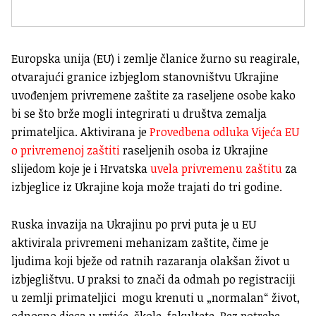
Europska unija (EU) i zemlje članice žurno su reagirale,
otvarajući granice izbjeglom stanovništvu Ukrajine
uvođenjem privremene zaštite za raseljene osobe kako
bi se što brže mogli integrirati u društva zemalja
primateljica. Aktivirana je
Provedbena odluka Vijeća EU
o privremenoj zaštiti
raseljenih osoba iz Ukrajine
slijedom koje je i Hrvatska
uvela privremenu zaštitu
za
izbjeglice iz Ukrajine koja može trajati do tri godine.
Ruska invazija na Ukrajinu po prvi puta je u EU
aktivirala privremeni mehanizam zaštite, čime je
ljudima koji bježe od ratnih razaranja olakšan život u
izbjeglištvu. U praksi to znači da odmah po registraciji
u zemlji primateljici mogu krenuti u „normalan“ život,
odnosno djeca u vrtiće, škole, fakultete. Bez potrebe