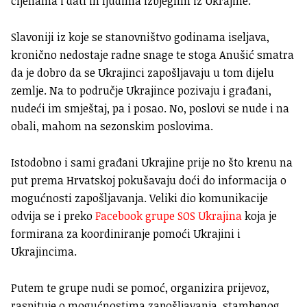
cijenama i dati ih ljudima izbjeglim iz Ukrajine.
Slavoniji iz koje se stanovništvo godinama iseljava,
kronično nedostaje radne snage te stoga Anušić smatra
da je dobro da se Ukrajinci zapošljavaju u tom dijelu
zemlje. Na to područje Ukrajince pozivaju i građani,
nudeći im smještaj, pa i posao. No, poslovi se nude i na
obali, mahom na sezonskim poslovima.
Istodobno i sami građani Ukrajine prije no što krenu na
put prema Hrvatskoj pokušavaju doći do informacija o
mogućnosti zapošljavanja. Veliki dio komunikacije
odvija se i preko
Facebook grupe SOS Ukrajina
koja je
formirana za koordiniranje pomoći Ukrajini i
Ukrajincima.
Putem te grupe nudi se pomoć, organizira prijevoz,
raspituje o mogućnostima zapošljavanja, stambenog