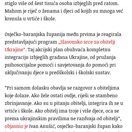
stiglo više od šest tisuća osoba izbjeglih pred ratom.
Mahom je riječ o ženama i djeci od kojih su mnoga već
krenula u vrtiće i škole.
Osječko-baranjska županija među prvima je reagirala
predstavljajući program
„Slavonsko srce za obitelji
Ukrajine“
. Taj akcijski plan obuhvaća kompletnu
integraciju izbjeglih građana Ukrajine, od pružanja
psihosocijalne pomoći i savjetovanja do pomoći pri
uključivanju djece u predškolski i školski sustav.
“Pri samom dolasku obavlja se razgovor s obiteljima
koje dolaze. Ako žele ostati ovdje, riješi se stambeno
zbrinjavanje. Ako su u pitanju obitelji, integrira ih se u
vrtiće i škole. Ako obitelj ima troje i više djece, oca se
prema ukrajinskim pravilima ne razdvaja od obitelji“,
objasnio je
Ivan Anušić, osječko-baranjski župan kako