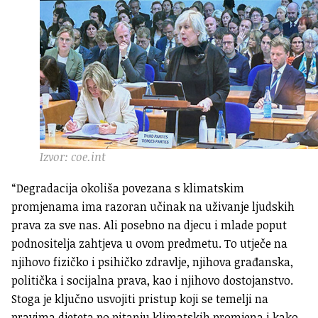
Izvor: coe.int
“Degradacija okoliša povezana s klimatskim
promjenama ima razoran učinak na uživanje ljudskih
prava za sve nas. Ali posebno na djecu i mlade poput
podnositelja zahtjeva u ovom predmetu. To utječe na
njihovo fizičko i psihičko zdravlje, njihova građanska,
politička i socijalna prava, kao i njihovo dostojanstvo.
Stoga je ključno usvojiti pristup koji se temelji na
pravima djeteta po pitanju klimatskih promjena i kako