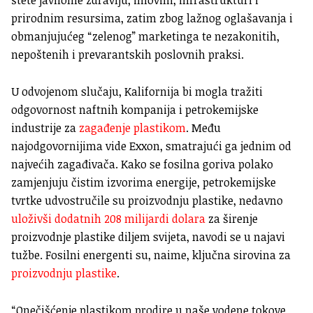
štete javnome zdravlju, imovini, infrastrukturi i
prirodnim resursima, zatim zbog lažnog oglašavanja i
obmanjujućeg “zelenog” marketinga te nezakonitih,
nepoštenih i prevarantskih poslovnih praksi.
U odvojenom slučaju, Kalifornija bi mogla tražiti
odgovornost naftnih kompanija i petrokemijske
industrije za
zagađenje plastikom
. Među
najodgovornijima vide Exxon, smatrajući ga jednim od
najvećih zagađivača. Kako se fosilna goriva polako
zamjenjuju čistim izvorima energije, petrokemijske
tvrtke udvostručile su proizvodnju plastike, nedavno
uloživši dodatnih 208 milijardi dolara
za širenje
proizvodnje plastike diljem svijeta, navodi se u najavi
tužbe. Fosilni energenti su, naime, ključna sirovina za
proizvodnju plastike
.
“Onečišćenje plastikom prodire u naše vodene tokove,