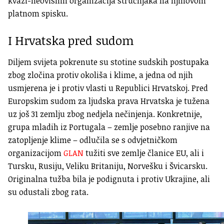
kvazi-neovisnih organizacija stručnjaka na njihovom
platnom spisku.
I Hrvatska pred sudom
Diljem svijeta pokrenute su stotine sudskih postupaka
zbog zločina protiv okoliša i klime, a jedna od njih
usmjerena je i protiv vlasti u Republici Hrvatskoj. Pred
Europskim sudom za ljudska prava Hrvatska je tužena
uz još 31 zemlju zbog nedjela nečinjenja. Konkretnije,
grupa mladih iz Portugala – zemlje posebno ranjive na
zatopljenje klime – odlučila se s odvjetničkom
organizacijom
GLAN
tužiti sve zemlje članice EU, ali i
Tursku, Rusiju, Veliku Britaniju, Norvešku i Švicarsku.
Originalna tužba bila je podignuta i protiv Ukrajine, ali
su odustali zbog rata.