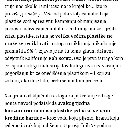
truje naš okoliš i uništava naše krajolike… Što je
previše, previše je. Više od pola stoljeća industrija
plastike vodi agresivnu kampanju obmanjivanja
javnosti, održavajući mit da recikliranje može riješiti
krizu plastike. Istina je:
velika većina plastike ne
može se reciklirati
, a stopa recikliranja nikada nije
premašila 9% “, izjavio je na tu temu glavni državni
odvjetnik Kalifornije
Rob Bonta
. Ova je prva istraga koja
će ispitati ulogu industrije fosilnih goriva u stvaranju i
pogoršanju krize onečišćenja plastikom – i koji su
zakoni, ako ih je bilo, prekršeni u tom procesu.
Kao jedan od ključnih razloga za pokretanje istrage
Bonta navodi podatak da
svakog tjedna
konzumiramo masu plastike jednaku veličini
kreditne kartice
– kroz vodu koju pijemo, hranu koju
jedemo i zrak koji udišemo. U prosječnih 79 godina