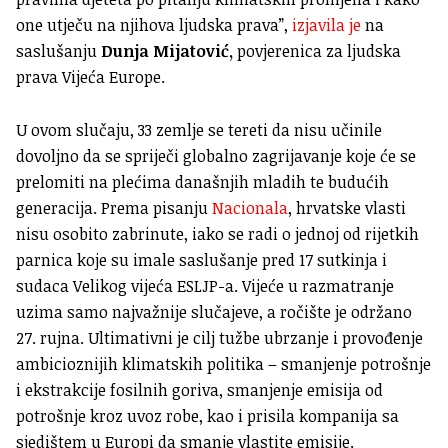
one utječu na njihova ljudska prava”,
izjavila je
na
saslušanju
Dunja Mijatović,
povjerenica za ljudska
prava Vijeća Europe.
U ovom slučaju, 33 zemlje se tereti da nisu učinile
dovoljno da se spriječi globalno zagrijavanje koje će se
prelomiti na plećima današnjih mladih te budućih
generacija. Prema pisanju
Nacionala
, hrvatske vlasti
nisu osobito zabrinute, iako se radi o jednoj od rijetkih
parnica koje su imale saslušanje pred 17 sutkinja i
sudaca Velikog vijeća ESLJP-a. Vijeće u razmatranje
uzima samo najvažnije slučajeve, a ročište je održano
27. rujna. Ultimativni je cilj tužbe ubrzanje i provođenje
ambicioznijih klimatskih politika – smanjenje potrošnje
i ekstrakcije fosilnih goriva, smanjenje emisija od
potrošnje kroz uvoz robe, kao i prisila kompanija sa
sjedištem u Europi da smanje vlastite emisije.