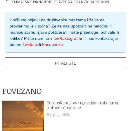
KLIMATSKE PROMJENE
,
PRAVEDNA TRANZICIJA
,
SUDOVI
Uočili ste objavu na društvenim mrežama i želite da
provjerimo je li točna? Želite nas upozoriti na netočnu ili
manipulativnu izjavu političara? Imate prijedloge, pohvale ili
kritike? Pišite nam na
info@faktograf.hr
ili nas kontaktirajte
putem
Twittera
ili
Facebooka
.
PITALI STE
POVEZANO
Europski sustav trgovanja emisijama –
mitovi i činjenice
31 srpnja, 2026