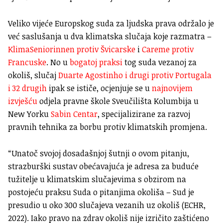
Veliko vijeće Europskog suda za ljudska prava održalo je
već saslušanja u dva klimatska slučaja koje razmatra –
KlimaSeniorinnen protiv Švicarske
i
Careme protiv
Francuske
. No u
bogatoj praksi
tog suda vezanoj za
okoliš, slučaj
Duarte Agostinho i drugi protiv Portugala
i 32 drugih
ipak se ističe, ocjenjuje se u
najnovijem
izvješću
odjela pravne škole Sveučilišta Kolumbija u
New Yorku
Sabin Centar
, specijalizirane za razvoj
pravnih tehnika za borbu protiv klimatskih promjena.
“Unatoč svojoj dosadašnjoj šutnji o ovom pitanju,
strazburški sustav obećavajuća je adresa za buduće
tužitelje u klimatskim slučajevima s obzirom na
postojeću praksu Suda o pitanjima okoliša – Sud je
presudio u oko 300 slučajeva vezanih uz okoliš (ECHR,
2022). Iako pravo na zdrav okoliš nije izričito zaštićeno