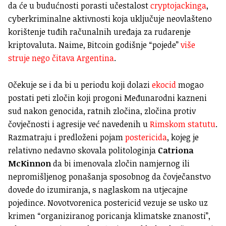
da će u budućnosti porasti učestalost
cryptojackinga
,
cyberkriminalne aktivnosti koja uključuje neovlašteno
korištenje tuđih računalnih uređaja za rudarenje
kriptovaluta. Naime, Bitcoin godišnje “pojede”
više
struje nego čitava Argentina
.
Očekuje se i da bi u periodu koji dolazi
ekocid
mogao
postati peti zločin koji progoni Međunarodni kazneni
sud nakon genocida, ratnih zločina, zločina protiv
čovječnosti i agresije već navedenih u
Rimskom statutu
.
Razmatraju i predloženi pojam
postericida
, kojeg je
relativno nedavno skovala politologinja
Catriona
McKinnon
da bi imenovala zločin namjernog ili
nepromišljenog ponašanja sposobnog da čovječanstvo
dovede do izumiranja, s naglaskom na utjecajne
pojedince. Novotvorenica postericid vezuje se usko uz
krimen “organiziranog poricanja klimatske znanosti”,