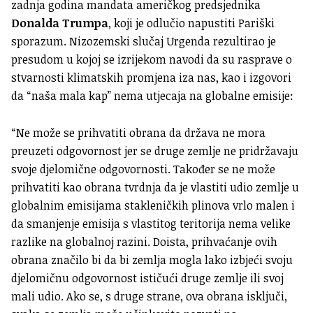
zadnja godina mandata američkog predsjednika
Donalda Trumpa
, koji je odlučio napustiti Pariški
sporazum. Nizozemski slučaj Urgenda rezultirao je
presudom u kojoj se izrijekom navodi da su rasprave o
stvarnosti klimatskih promjena iza nas, kao i izgovori
da “naša mala kap” nema utjecaja na globalne emisije:
“Ne može se prihvatiti obrana da država ne mora
preuzeti odgovornost jer se druge zemlje ne pridržavaju
svoje djelomične odgovornosti. Također se ne može
prihvatiti kao obrana tvrdnja da je vlastiti udio zemlje u
globalnim emisijama stakleničkih plinova vrlo malen i
da smanjenje emisija s vlastitog teritorija nema velike
razlike na globalnoj razini. Doista, prihvaćanje ovih
obrana značilo bi da bi zemlja mogla lako izbjeći svoju
djelomičnu odgovornost ističući druge zemlje ili svoj
mali udio. Ako se, s druge strane, ova obrana isključi,