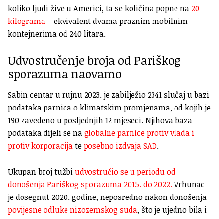
koliko ljudi žive u Americi, ta se količina popne na
20
kilograma
– ekvivalent dvama praznim mobilnim
kontejnerima od 240 litara.
Udvostručenje broja od Pariškog
sporazuma naovamo
Sabin centar u rujnu 2023. je zabilježio 2341 slučaj u bazi
podataka parnica o klimatskim promjenama, od kojih je
190 zavedeno u posljednjih 12 mjeseci. Njihova baza
podataka dijeli se na
globalne parnice protiv vlada i
protiv korporacija
te
posebno izdvaja SAD
.
Ukupan broj tužbi
udvostručio se u periodu od
donošenja Pariškog sporazuma 2015. do 2022.
Vrhunac
je dosegnut 2020. godine, neposredno nakon donošenja
povijesne odluke nizozemskog suda
, što je ujedno bila i