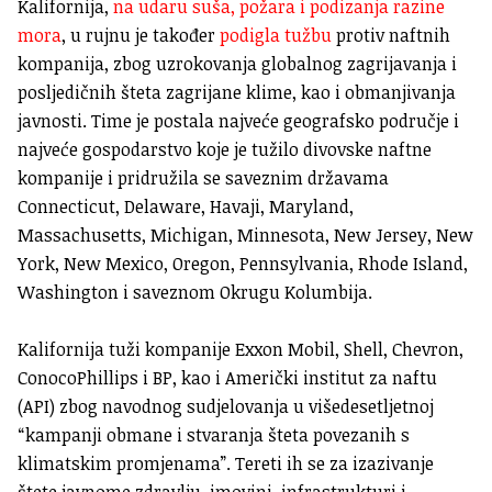
Kalifornija,
na udaru suša, požara i podizanja razine
mora
, u rujnu je također
podigla tužbu
protiv naftnih
kompanija, zbog uzrokovanja globalnog zagrijavanja i
posljedičnih šteta zagrijane klime, kao i obmanjivanja
javnosti. Time je postala najveće geografsko područje i
najveće gospodarstvo koje je tužilo divovske naftne
kompanije i pridružila se saveznim državama
Connecticut, Delaware, Havaji, Maryland,
Massachusetts, Michigan, Minnesota, New Jersey, New
York, New Mexico, Oregon, Pennsylvania, Rhode Island,
Washington i saveznom Okrugu Kolumbija.
Kalifornija tuži kompanije Exxon Mobil, Shell, Chevron,
ConocoPhillips i BP, kao i Američki institut za naftu
(API) zbog navodnog sudjelovanja u višedesetljetnoj
“kampanji obmane i stvaranja šteta povezanih s
klimatskim promjenama”. Tereti ih se za izazivanje