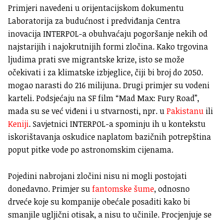
Primjeri navedeni u orijentacijskom dokumentu
Laboratorija za budućnost i predviđanja Centra
inovacija INTERPOL-a obuhvaćaju pogoršanje nekih od
najstarijih i najokrutnijih formi zločina. Kako trgovina
ljudima prati sve migrantske krize, isto se može
očekivati i za klimatske izbjeglice, čiji bi broj do 2050.
mogao narasti do 216 milijuna. Drugi primjer su vodeni
karteli. Podsjećaju na SF film “Mad Max: Fury Road”,
mada su se već viđeni i u stvarnosti, npr. u
Pakistanu
ili
Keniji
. Savjetnici INTERPOL-a spominju ih u kontekstu
iskorištavanja oskudice naplatom bazičnih potrepština
poput pitke vode po astronomskim cijenama.
Pojedini nabrojani zločini nisu ni mogli postojati
donedavno. Primjer su
fantomske šume
, odnosno
drveće koje su kompanije obećale posaditi kako bi
smanjile ugljični otisak, a nisu to učinile. Procjenjuje se