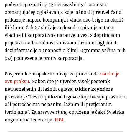
podvrste poznatijeg “greenwashinga”, odnosno
obmanjujućeg oglašavanja koje lažno ili preuveličano
prikazuje napore kompanija i vlada oko brige za okoliš
ili klimu. Čak 57 slučajeva dovodi u pitanje netočne
vladine ili korporativne narative u vezi s doprinosom
prijelazu na budućnost s niskom razinom ugljika ili
dezinformacije o znanosti o klimi. Ogromna većina njih
(52) podnesena je protiv korporacija.
Povjerenik Europske komisije za pravosuđe
osudio je
ovu praksu
. Nakon što je utvrđen visok postotak
neutemeljenih ili lažnih oglasa,
Didier Reynders
prozvao je “beskrupulozne trgovce koji bacaju prašinu u
oči potrošačima nejasnim, lažnim ili pretjeranim
tvrdnjama”. Za
greenwashing
optužena je čak i Svjetska
nogometna federacija,
FIFA
.