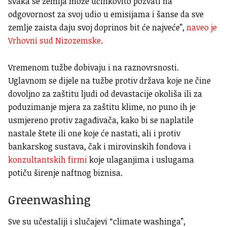
svaka se zemlja može učinkovito pozvati na
odgovornost za svoj udio u emisijama i šanse da sve
zemlje zaista daju svoj doprinos bit će najveće”,
naveo je
Vrhovni sud Nizozemske
.
Vremenom tužbe dobivaju i na raznovrsnosti.
Uglavnom se dijele na tužbe protiv država koje ne čine
dovoljno za zaštitu ljudi od devastacije okoliša ili za
poduzimanje mjera za zaštitu klime, no puno ih je
usmjereno protiv zagađivača, kako bi se naplatile
nastale štete ili one koje će nastati, ali i protiv
bankarskog sustava, čak i mirovinskih fondova i
konzultantskih firmi
koje ulaganjima i uslugama
potiču širenje naftnog biznisa.
Greenwashing
Sve su učestaliji i slučajevi “climate washinga”,