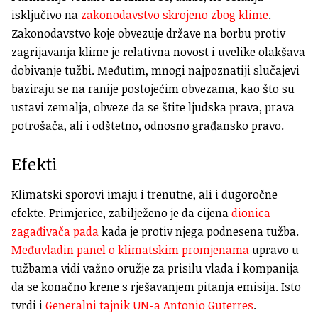
isključivo na
zakonodavstvo skrojeno zbog klime
.
Zakonodavstvo koje obvezuje države na borbu protiv
zagrijavanja klime je relativna novost i uvelike olakšava
dobivanje tužbi. Međutim, mnogi najpoznatiji slučajevi
baziraju se na ranije postojećim obvezama, kao što su
ustavi zemalja, obveze da se štite ljudska prava, prava
potrošača, ali i odštetno, odnosno građansko pravo.
Efekti
Klimatski sporovi imaju i trenutne, ali i dugoročne
efekte. Primjerice, zabilježeno je da cijena
dionica
zagađivača pada
kada je protiv njega podnesena tužba.
Međuvladin panel o klimatskim promjenama
upravo u
tužbama vidi važno oružje za prisilu vlada i kompanija
da se konačno krene s rješavanjem pitanja emisija. Isto
tvrdi i
Generalni tajnik UN-a Antonio Guterres
.