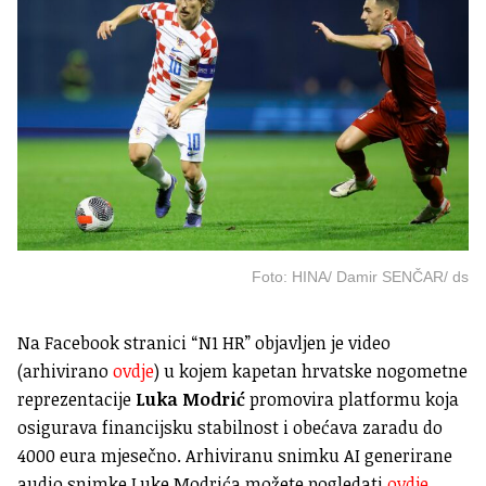
Foto: HINA/ Damir SENČAR/ ds
Na Facebook stranici “N1 HR” objavljen je video
(arhivirano
ovdje
) u kojem kapetan hrvatske nogometne
reprezentacije
Luka Modrić
promovira platformu koja
osigurava financijsku stabilnost i obećava zaradu do
4000 eura mjesečno. Arhiviranu snimku AI generirane
audio snimke Luke Modrića možete pogledati
ovdje
.