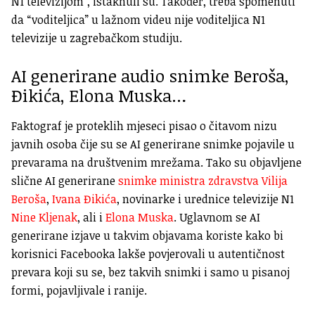
N1 televizijom”, istaknuli su. Također, treba spomenuti
da “voditeljica” u lažnom videu nije voditeljica N1
televizije u zagrebačkom studiju.
AI generirane audio snimke Beroša,
Đikića, Elona Muska…
Faktograf je proteklih mjeseci pisao o čitavom nizu
javnih osoba čije su se AI generirane snimke pojavile u
prevarama na društvenim mrežama. Tako su objavljene
slične AI generirane
snimke ministra zdravstva Vilija
Beroša
,
Ivana Đikića
, novinarke i urednice televizije N1
Nine Kljenak
, ali i
Elona Muska
. Uglavnom se AI
generirane izjave u takvim objavama koriste kako bi
korisnici Facebooka lakše povjerovali u autentičnost
prevara koji su se, bez takvih snimki i samo u pisanoj
formi, pojavljivale i ranije.