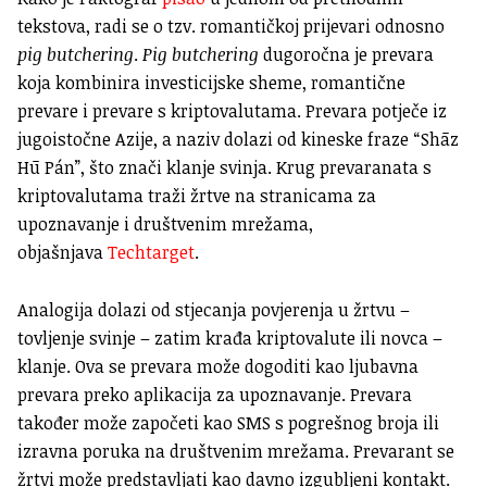
tekstova, radi se o tzv. romantičkoj prijevari odnosno
pig butchering
.
Pig butchering
dugoročna je prevara
koja kombinira investicijske sheme, romantične
prevare i prevare s kriptovalutama. Prevara potječe iz
jugoistočne Azije, a naziv dolazi od kineske fraze “Shāz
Hū Pán”, što znači klanje svinja. Krug prevaranata s
kriptovalutama traži žrtve na stranicama za
upoznavanje i društvenim mrežama,
objašnjava
Techtarget
.
Analogija dolazi od stjecanja povjerenja u žrtvu –
tovljenje svinje – zatim krađa kriptovalute ili novca –
klanje. Ova se prevara može dogoditi kao ljubavna
prevara preko aplikacija za upoznavanje. Prevara
također može započeti kao SMS s pogrešnog broja ili
izravna poruka na društvenim mrežama. Prevarant se
žrtvi može predstavljati kao davno izgubljeni kontakt.