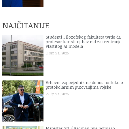
NAJČITANIJE
Studenti Filozofskog fakulteta tvrde da
profesor koristi njihov rad za treniranje
vlastitog AI modela
31 srpnja, 2026
Vrhovni zapovjednik ne donosi odluku o
protokolarnim putovanjima vojske
29 lipnja, 2026
Ministar Grlić Radman nije potpisao