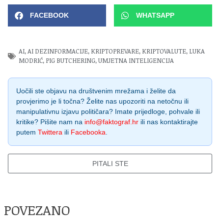
FACEBOOK
WHATSAPP
AI
,
AI DEZINFORMACIJE
,
KRIPTOPREVARE
,
KRIPTOVALUTE
,
LUKA
MODRIĆ
,
PIG BUTCHERING
,
UMJETNA INTELIGENCIJA
Uočili ste objavu na društvenim mrežama i želite da
provjerimo je li točna? Želite nas upozoriti na netočnu ili
manipulativnu izjavu političara? Imate prijedloge, pohvale ili
kritike? Pišite nam na
info@faktograf.hr
ili nas kontaktirajte
putem
Twittera
ili
Facebooka
.
PITALI STE
POVEZANO