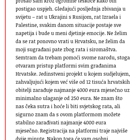
prošao sam kroz ogromne teškoće kako bih
postigao uspjeh. Gledajući posljednja zbivanja u
svijetu – rat u Ukrajini s Rusijom, rat Izraela i
Palestine, svakim danom situacije postaje sve
napetija i bude u meni djetinje emocije. Ne želim
da se rat ponovno vrati u Hrvatsku, ne želim da
moji sugrađani pate zbog rata i siromaštva.
Semtram da trebam pomoći svome narodu, stoga
otvaram pristup platformi svim građanima
Hrvatske. Jedinstveni projekt u kojem sudjelujem,
zahvaljujući kojem već više od 12 tisuća hrvatskih
obitelji zarađuje najmanje 4000 eura mjesečno uz
minimalno ulaganje od 250 eura. Ne znam što
nas čeka sutra i hoće li biti svjetskog rata, ali
sigurno znam da s ovom platformom možete
stabilno zarađivati najmanje 4000 eura
mjesečno. Registracija na platformi traje najviše
dvije minute. Nakon toga će vam osobni