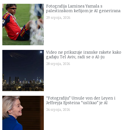
Fotografija Laminea Yamala s
palestinskom kefijom je AI generirana
29 srpnja, 2026
Video ne prikazuje iranske rakete kako
gađaju Tel Aviv, radi se o AI-ju
28 srpnja, 2026
“Fotografiju” Ursule von der Leyen i
Jeffreyja Epsteina “uslikao” je AI
24 srpnja, 2026