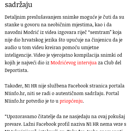
sadržaju
Detaljnim preslušavanjem snimke moguće je čuti da su
stanke u govoru na neobičnim mjestima, kao i da
navodni Modrić iz videa izgovara riječ “semtram” koja
nije dio hrvatskog jezika što upućuje na činjenicu da je
audio u tom videu kreiran pomoću umjetne
inteligencije. Video je vjerojatno kompilacija snimki od
kojih je najveći dio iz
Modrićevog intervjua
za Club del
Deportista.
Također, N1 HR nije službena Facebook stranica portala
N1info.hr, niti se radi o autentičnom sadržaju. Portal
N1info.hr potvrdio je to u
priopćenju
.
“Upozoravamo čitatelje da ne nasjedaju na ovaj pokušaj
prevare. Lažni Facebook profil naziva N1 HR nema veze s