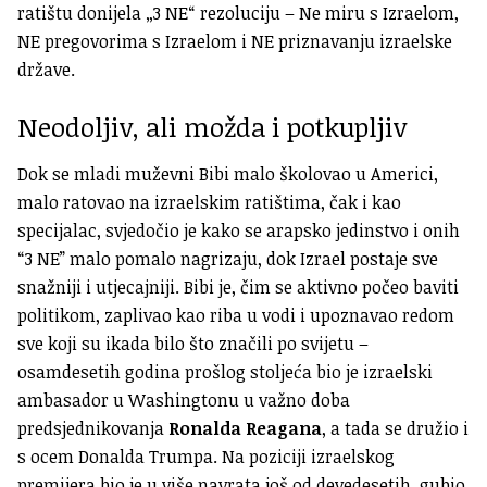
ratištu donijela „3 NE“ rezoluciju – Ne miru s Izraelom,
NE pregovorima s Izraelom i NE priznavanju izraelske
države.
Neodoljiv, ali možda i potkupljiv
Dok se mladi muževni Bibi malo školovao u Americi,
malo ratovao na izraelskim ratištima, čak i kao
specijalac, svjedočio je kako se arapsko jedinstvo i onih
“3 NE” malo pomalo nagrizaju, dok Izrael postaje sve
snažniji i utjecajniji. Bibi je, čim se aktivno počeo baviti
politikom, zaplivao kao riba u vodi i upoznavao redom
sve koji su ikada bilo što značili po svijetu –
osamdesetih godina prošlog stoljeća bio je izraelski
ambasador u Washingtonu u važno doba
predsjednikovanja
Ronalda Reagana
, a tada se družio i
s ocem Donalda Trumpa. Na poziciji izraelskog
premijera bio je u više navrata još od devedesetih, gubio