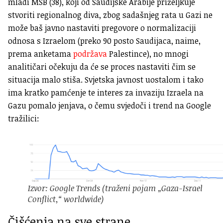
mladi MSB (38), koji od Saudijske Arabije priželjkuje
stvoriti regionalnog diva, zbog sadašnjeg rata u Gazi ne
može baš javno nastaviti pregovore o normalizaciji
odnosa s Izraelom (preko 90 posto Saudijaca, naime,
prema anketama
podržava
Palestince), no mnogi
analitičari očekuju da će se proces nastaviti čim se
situacija malo stiša. Svjetska javnost uostalom i tako
ima kratko pamćenje te interes za invaziju Izraela na
Gazu pomalo jenjava, o čemu svjedoči i trend na Google
tražilici:
Izvor: Google Trends (traženi pojam „Gaza-Israel
Conflict,“ worldwide)
Čišćenja na sve strane