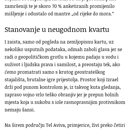
zamršeniji te je skoro 70 % anketiranih promijenilo
mišljenje i odustalo od mantre „od rijeke do mora.“
Stanovanje u neugodnom kvartu
I zaista, samo od pogleda na zemljopisnu kartu, uz
nekoliko usputnih podataka, odmah zaboli glava jer se
radi o geopolitičkom grotlu u kojemu padaju u vodu i
suživot i ljudska prava i samilost, a preostaju tek, ako
ćemo promatrati samo s krutog geostrateškog
stajališta, brutalne igre prijestolja. Prostor koji Izrael
drži pod punom kontrolom je, iz takvog kuta gledanja,
zapravo vojno vrlo teško obranjiv jer je prepun bolnih
mjesta koja u sukobu s iole ravnopravnijim protivnikom
nemaju šansi.
Na širem području Tel Aviva, primjerice, živi preko četiri