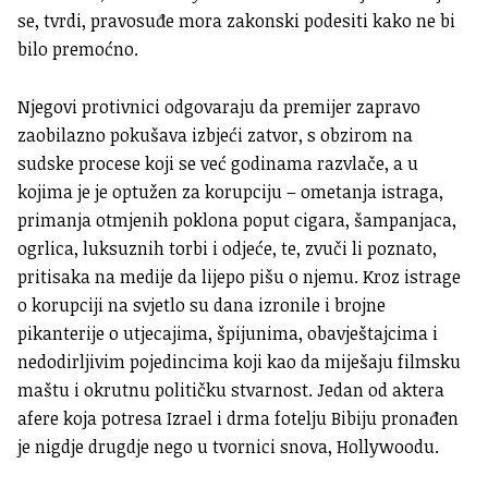
se, tvrdi, pravosuđe mora zakonski podesiti kako ne bi
bilo premoćno.
Njegovi protivnici odgovaraju da premijer zapravo
zaobilazno pokušava izbjeći zatvor, s obzirom na
sudske procese koji se već godinama razvlače, a u
kojima je je optužen za korupciju – ometanja istraga,
primanja otmjenih poklona poput cigara, šampanjaca,
ogrlica, luksuznih torbi i odjeće, te, zvuči li poznato,
pritisaka na medije da lijepo pišu o njemu. Kroz istrage
o korupciji na svjetlo su dana izronile i brojne
pikanterije o utjecajima, špijunima, obavještajcima i
nedodirljivim pojedincima koji kao da miješaju filmsku
maštu i okrutnu političku stvarnost. Jedan od aktera
afere koja potresa Izrael i drma fotelju Bibiju pronađen
je nigdje drugdje nego u tvornici snova, Hollywoodu.