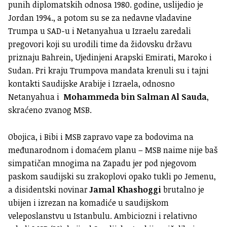
punih diplomatskih odnosa 1980. godine, uslijedio je
Jordan 1994., a potom su se za nedavne vladavine
Trumpa u SAD-u i Netanyahua u Izraelu zaredali
pregovori koji su urodili time da židovsku državu
priznaju Bahrein, Ujedinjeni Arapski Emirati, Maroko i
Sudan. Pri kraju Trumpova mandata krenuli su i tajni
kontakti Saudijske Arabije i Izraela, odnosno
Netanyahua i
Mohammeda bin Salman Al Sauda
,
skraćeno zvanog MSB.
Obojica, i Bibi i MSB zapravo vape za bodovima na
međunarodnom i domaćem planu – MSB naime nije baš
simpatičan mnogima na Zapadu jer pod njegovom
paskom saudijski su zrakoplovi opako tukli po Jemenu,
a disidentski novinar
Jamal Khashoggi
brutalno je
ubijen i izrezan na komadiće u saudijskom
veleposlanstvu u Istanbulu. Ambiciozni i relativno