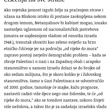
Ako svjetska javnost izgubi želju za praćenjem strave i
užasa na Bliskom istoku ili postane zaokupljena nekom
drugom temom, Netanyahuov bi kabinet mogao, ionako
sastavljen uglavnom od nacionalističkih jastrebova
(smatra se najdesnijom vladom od osnutka Izraela
1948.), trenutak shvatiti kao zeleno svijetlo za brzo
etničko čišćenje jer na području „od rijeke do mora“
zapravo postoji nerješiv demografski problem – kada se
zbroje Palestinci u Gazi i na Zapadnoj obali i arapsko
stanovništvo u samom Izraelu dolazi se do brojke od
oko sedam milijuna, što je skoro koliko je i židovskog
stanovništva. Samo u Gazi Palestinaca se udvostručilo
od 2000. godine, tamošnje će majke, kažu prognoze,
nastaviti rađati više djece nego one židovske, te će „od
rijeke do mora,“ ako se trendovi nastave, uskoro živjeti
više nežidova, a takvo što je za sadašnju izraelsku vladu