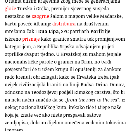
U nama bližim krajevima zbog međe se generacijama
glože
Turska i Grčka, premijer sjevernog susjeda
nestašno se
zaogrne
šalom s mapom velike Mađarske,
kartu poveće Albanije
distribuira
na društvenim
mrežama čak i
Dua Lipa
, SPC patrijarh
Porfirije
iskreno
priznaje
kako granice smatra tek promjenjivom
kategorijom, a Republika Srpska odvajanjem prijeti
otprilike dvaput tjedno. U Hrvatskoj su mahom jenjale
nacionalističke parole o granici na Drini, no tvrđi
povjesničari će u užem krugu ili opušteniji za šankom
rado krenuti obrazlagati kako se Hrvatska treba ipak
uvijek civilizacijski braniti na liniji Budva-Drina-Dunav,
odnosno na Teodozijevoj podjeli Rimskog carstva, što bi
na neki način značilo da se
„from the river to the sea“
, iz
nekog nacionalističkog kuta, itekako tiče i Lijepe naše
koja je, znate već ako niste prespavali satove
zemljopisa, dobrim dijelom omeđena vodenim tokovima
i morem.