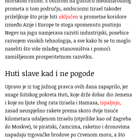
morskom rutom. S obzirom na gustoću međunarodnog
prometa u tom području, ambiciozni Izrael također
priželjkuje što prije biti
uključen
u prometne koridore
između Azije i Europe te stoga spomenutu pustinju
Negev na jugu namjerava razviti industrijski, posebice
razvojem visokih tehnologija, a sve kako bi se tu moglo
naseliti što više mlađeg stanovništva i pomoći
zamišljenom prosperitetnom razvitku.
Huti slave kad i ne pogode
Upravo je iz tog južnog pravca ovih dana zapaprilo, jer
snage šiitskog pokreta Huti, koje drže dobar dio Jemena
i koje su ljute zbog rata Izraela i Hamasa,
ispaljuju,
zasad neuspješno rakete prema skoro dvije tisuće
kilometara udaljenom Izraelu (otprilike kao od Zagreba
do Moskve), te piratski, čamcima, raketno i dronovima
napadaju trgovačke brodove po Crvenom moru, a što