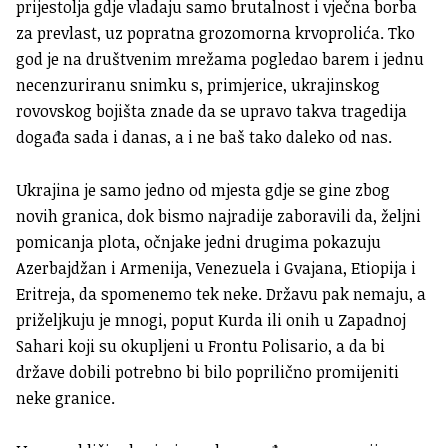
prijestolja gdje vladaju samo brutalnost i vječna borba
za prevlast, uz popratna grozomorna krvoprolića. Tko
god je na društvenim mrežama pogledao barem i jednu
necenzuriranu snimku s, primjerice, ukrajinskog
rovovskog bojišta znade da se upravo takva tragedija
događa sada i danas, a i ne baš tako daleko od nas.
Ukrajina je samo jedno od mjesta gdje se gine zbog
novih granica, dok bismo najradije zaboravili da, željni
pomicanja plota, očnjake jedni drugima pokazuju
Azerbajdžan i Armenija, Venezuela i Gvajana, Etiopija i
Eritreja, da spomenemo tek neke. Državu pak nemaju, a
priželjkuju je mnogi, poput Kurda ili onih u Zapadnoj
Sahari koji su okupljeni u Frontu Polisario, a da bi
države dobili potrebno bi bilo poprilično promijeniti
neke granice.