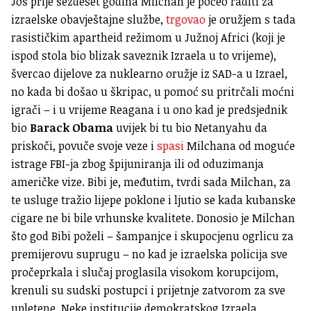
Još prije šezdeset godina Milchan je počeo raditi za
izraelske obavještajne službe,
trgovao
je oružjem s tada
rasističkim apartheid režimom u Južnoj Africi (koji je
ispod stola bio blizak saveznik Izraela u to vrijeme),
švercao dijelove za nuklearno oružje iz SAD-a u Izrael,
no kada bi došao u škripac, u pomoć su pritrčali moćni
igrači – i u vrijeme Reagana i u ono kad je predsjednik
bio
Barack Obama
uvijek bi tu bio Netanyahu da
priskoči, povuče svoje veze i
spasi
Milchana od moguće
istrage FBI-ja zbog špijuniranja ili od oduzimanja
američke vize. Bibi je, međutim, tvrdi sada Milchan, za
te usluge tražio lijepe poklone i ljutio se kada kubanske
cigare ne bi bile vrhunske kvalitete. Donosio je Milchan
što god Bibi poželi – šampanjce i skupocjenu ogrlicu za
premijerovu suprugu – no kad je izraelska policija sve
pročeprkala i slučaj proglasila visokom korupcijom,
krenuli su sudski postupci i prijetnje zatvorom za sve
upletene. Neke institucije demokratskog Izraela