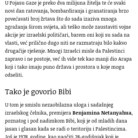
U Pojasu Gaze je preko dva milijuna žitelja te će svaki
novi dan ratovanja, bombardiranja i granatiranja brzo
povećavati broj žrtava što do sada izaziva mnoga
zgražanja širom svijeta, ali teško može zaustaviti vojne
akcije jer izraelski političari, barem oni koji su sada na
vlasti, već prilično dugo niti ne razmatraju bilo kakvo
drugačije rješenje. Mnogi Izraelci misle da Palestinci
zapravo i ne postoje, već ih vide tek kao manji dio Arapa
koji i tako imaju puno država i prostora u koje mogu
odseliti.
Tako je govorio Bibi
U tom je smislu nezaobilazna uloga i sadašnjeg
izraelskog čelnika, premijera
Benjamina Netanyahua
,
poznatog i pod nadimkom Bibi, koji je od mladih dana
jasan i glasan kada se radi o teritoriju i Palestincima.
Još je 1978. godine, kao naočiti 28-godišnjak koji je