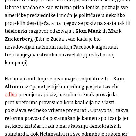
izbore i vraćao se kao vatrena ptica feniks, poznaje sve
američke predsjednike i moćnije političare u nekoliko
proteklih desetljeća, a na njegov se poziv na sastanak ili
telefonski razgovor odazivaju i
Elon Musk
ili
Mark
Zuckerberg
(Bibi je Zucka zvao kada je bio
nezadovoljan načinom na koji Facebook algoritam
tretira njegovu stranku u izraelskoj predizbornoj
kampanji).
No, ima i onih koji se nisu uvijek voljni družiti –
Sam
Altman
iz OpenAI je tijekom jednog posjeta Izraelu
odbio
premijerov poziv, navodno u znak prosvjeda
protiv reforme pravosuđa koju koalicija na vlasti
pokušava već neko vrijeme progurati. Upravo ta i takva
reforma pravosuđa pozamašan je kamen spoticanja jer
se, kažu kritičari, radi o narušavanju demokratskih
standarda, dok Netanyahu na sve odmahuje rukom jer