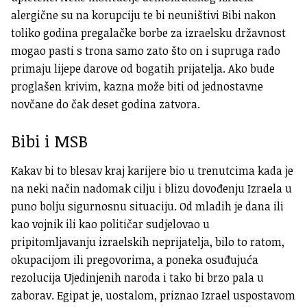
alergične su na korupciju te bi neuništivi Bibi nakon
toliko godina pregalačke borbe za izraelsku državnost
mogao pasti s trona samo zato što on i supruga rado
primaju lijepe darove od bogatih prijatelja. Ako bude
proglašen krivim, kazna može biti od jednostavne
novčane do čak deset godina zatvora.
Bibi i MSB
Kakav bi to blesav kraj karijere bio u trenutcima kada je
na neki način nadomak cilju i blizu dovođenju Izraela u
puno bolju sigurnosnu situaciju. Od mladih je dana ili
kao vojnik ili kao političar sudjelovao u
pripitomljavanju izraelskih neprijatelja, bilo to ratom,
okupacijom ili pregovorima, a poneka osuđujuća
rezolucija Ujedinjenih naroda i tako bi brzo pala u
zaborav. Egipat je, uostalom, priznao Izrael uspostavom