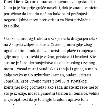
David Ben-Gurion
smatrao ključnom za opstanak i
želio ju je što prije gušće naseliti, dok je znanstvenicima
poručivao da iznađu načina kako suhi prašnjavi
negostoljubivi teren pretvoriti u za život privlačne
krajolike.
Skroz na dnu tog trokuta uzak je i vrlo dragocjen izlaz
na Akapski zaljev, rukavac Crvenog mora gdje zbog
ugodne klime rado dolaze turisti na plaže i ronjenja te
gdje mogu, strateški je važno, pristajati i brodovi. S te
strane je šaroliko susjedstvo uz obale uskog Crvenog
mora – zasad mirni Saudijska Arabija i Egipat, a malo
dalje svako malo uzburkani Jemen, Sudan, Eritreja,
Somalija. Kroz Crveno more plovi 30 % svjetskog
kontejnerskog prometa i ako sada imate uz sebe nešto
što je iz Azije, možda pametni telefon ili tenisice, velika
je vjerojatnost da je to stiglo brodom upravo tom