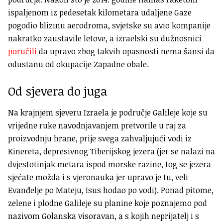
ispaljenom iz pedesetak kilometara udaljene Gaze
pogodio blizinu aerodroma, svjetske su avio kompanije
nakratko zaustavile letove, a izraelski su dužnosnici
poručili
da upravo zbog takvih opasnosti nema šansi da
odustanu od okupacije Zapadne obale.
Od sjevera do juga
Na krajnjem sjeveru Izraela je područje Galileje koje su
vrijedne ruke navodnjavanjem pretvorile u raj za
proizvodnju hrane, prije svega zahvaljujući vodi iz
Kinereta, depresivnog Tiberijskog jezera (jer se nalazi na
dvjestotinjak metara ispod morske razine, tog se jezera
sjećate možda i s vjeronauka jer upravo je tu, veli
Evanđelje po Mateju, Isus hodao po vodi). Ponad pitome,
zelene i plodne Galileje su planine koje poznajemo pod
nazivom Golanska visoravan, a s kojih neprijatelj i s