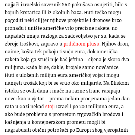
najjači izraelski saveznik SAD pokušava osujetiti, bilo s
bojnih krstarica ili iz okolnih baza. Huti teško mogu
pogoditi neki cilj jer njihove projektile i dronove brzo
pronađu i unište američke vrlo precizne rakete, no
napadači imaju razloga za zadovoljstvo jer su, kada se
zbroje troškovi, zapravo u
priličnom plusu
. Njihov dron,
naime, košta tek pokoju tisuću eura, dok američka
raketa koja ga sruši nije baš jeftina – cijena je skoro dva
milijuna. Kada bi se, dakle, brojale samo novčanice,
Huti s uloženih milijun eura američkoj vojsci mogu
nanijeti trošak koji bi se vrtio oko milijarde. Na Bliskom
istoku se ovih dana i inače na razne strane rasipaju
novci kao u vjetar – prema nekim procjenama jedan dan
rata u Gazi nekad
stoji
Izrael i po 200 milijuna eura, a
ako bude problema s prometom trgovačkih brodova i
kašnjenja u kontejnerskom prometu mogli bi
nagrabusiti obični potrošači po Europi zbog vjerojatnih