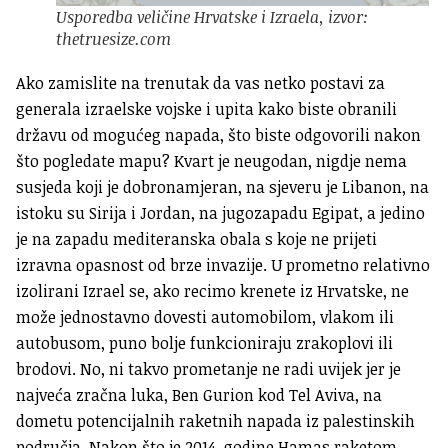
Usporedba veličine Hrvatske i Izraela, izvor:
thetruesize.com
Ako zamislite na trenutak da vas netko postavi za
generala izraelske vojske i upita kako biste obranili
državu od mogućeg napada, što biste odgovorili nakon
što pogledate mapu? Kvart je neugodan, nigdje nema
susjeda koji je dobronamjeran, na sjeveru je Libanon, na
istoku su Sirija i Jordan, na jugozapadu Egipat, a jedino
je na zapadu mediteranska obala s koje ne prijeti
izravna opasnost od brze invazije. U prometno relativno
izolirani Izrael se, ako recimo krenete iz Hrvatske, ne
može jednostavno dovesti automobilom, vlakom ili
autobusom, puno bolje funkcioniraju zrakoplovi ili
brodovi. No, ni takvo prometanje ne radi uvijek jer je
najveća zračna luka, Ben Gurion kod Tel Aviva, na
dometu potencijalnih raketnih napada iz palestinskih
područja. Nakon što je 2014. godine Hamas raketom