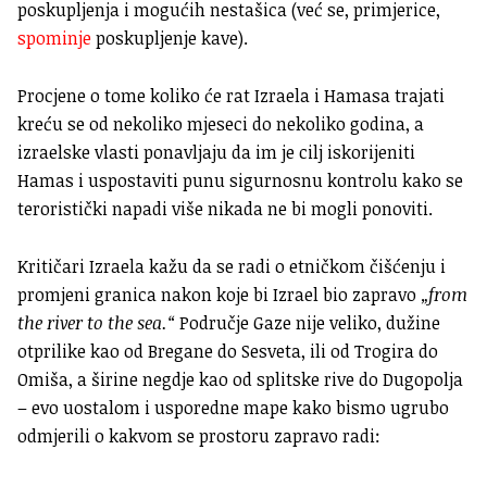
poskupljenja i mogućih nestašica (već se, primjerice,
spominje
poskupljenje kave).
Procjene o tome koliko će rat Izraela i Hamasa trajati
kreću se od nekoliko mjeseci do nekoliko godina, a
izraelske vlasti ponavljaju da im je cilj iskorijeniti
Hamas i uspostaviti punu sigurnosnu kontrolu kako se
teroristički napadi više nikada ne bi mogli ponoviti.
Kritičari Izraela kažu da se radi o etničkom čišćenju i
promjeni granica nakon koje bi Izrael bio zapravo
„from
the river to the sea.“
Područje Gaze nije veliko, dužine
otprilike kao od Bregane do Sesveta, ili od Trogira do
Omiša, a širine negdje kao od splitske rive do Dugopolja
– evo uostalom i usporedne mape kako bismo ugrubo
odmjerili o kakvom se prostoru zapravo radi: