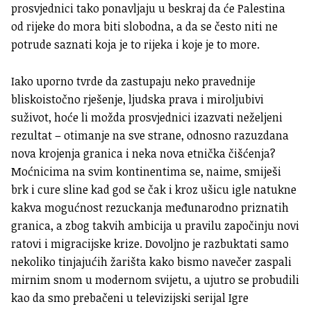
prosvjednici tako ponavljaju u beskraj da će Palestina
od rijeke do mora biti slobodna, a da se često niti ne
potrude saznati koja je to rijeka i koje je to more.
Iako uporno tvrde da zastupaju neko pravednije
bliskoistočno rješenje, ljudska prava i miroljubivi
suživot, hoće li možda prosvjednici izazvati neželjeni
rezultat – otimanje na sve strane, odnosno razuzdana
nova krojenja granica i neka nova etnička čišćenja?
Moćnicima na svim kontinentima se, naime, smiješi
brk i cure sline kad god se čak i kroz ušicu igle natukne
kakva mogućnost rezuckanja međunarodno priznatih
granica, a zbog takvih ambicija u pravilu započinju novi
ratovi i migracijske krize. Dovoljno je razbuktati samo
nekoliko tinjajućih žarišta kako bismo navečer zaspali
mirnim snom u modernom svijetu, a ujutro se probudili
kao da smo prebačeni u televizijski serijal Igre