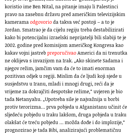
koristio ime Ben Nital, na pitanje imaju li Palestinci
pravo na zasebnu državu pred američkim televizijskim
kamerama
odgovorio
da takva već postoji – a to je
Jordan. Smatrao je da cijelu regiju treba destabilizirati
kako bi potencijalni izraelski neprijatelji bili slabiji te je
2002. godine pred komisijom američkog Kongresa kao
kakav vojni jastreb
preporučivao
Americi da ni trenutka
ne oklijeva s invazijom na Irak. „Ako skinete Sadama i
njegov režim, jamčim vam da će to imati enorman
pozitivan odjek u regiji. Mislim da će ljudi koji sjede u
susjedstvu u Iranu, mladi i mnogi drugi, reći da je
vrijeme za dokrajčiti despotske režime,“ uvjeren je bio
tada Netanyahu. „Upotreba sile je najvažnija u borbi
protiv terorizma… prva pobjeda u Afganistanu učinit će
sljedeću pobjedu u Iraku lakšom, druga pobjeda u Iraku
olakšat će treću pobjedu … možda dođe i do implozije,“
prognozirao je tada Bibi, analizirajući problematičnu