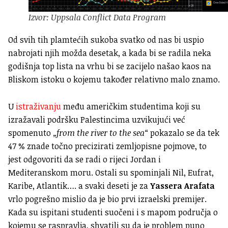
Izvor: Uppsala Conflict Data Program
Od svih tih plamtećih sukoba svatko od nas bi uspio
nabrojati njih možda desetak, a kada bi se radila neka
godišnja top lista na vrhu bi se zacijelo našao kaos na
Bliskom istoku o kojemu također relativno malo znamo.
U
istraživanju
među američkim studentima koji su
izražavali podršku Palestincima uzvikujući već
spomenuto
„from the river to the sea“
pokazalo se da tek
47 % znade točno precizirati zemljopisne pojmove, to
jest odgovoriti da se radi o rijeci Jordan i
Mediteranskom moru. Ostali su spominjali Nil, Eufrat,
Karibe, Atlantik…. a svaki deseti je za
Yassera Arafata
vrlo pogrešno mislio da je bio prvi izraelski premijer.
Kada su ispitani studenti suočeni i s mapom područja o
kojemu se raspravlja, shvatili su da je problem puno