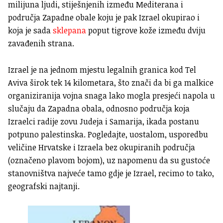
milijuna ljudi, stiješnjenih između Mediterana i
područja Zapadne obale koju je pak Izrael okupirao i
koja je sada
sklepana
poput tigrove kože između dviju
zavađenih strana.
Izrael je na jednom mjestu legalnih granica kod Tel
Aviva širok tek 14 kilometara, što znači da bi ga malkice
organiziranija vojna snaga lako mogla presjeći napola u
slučaju da Zapadna obala, odnosno područja koja
Izraelci radije zovu Judeja i Samarija, ikada postanu
potpuno palestinska. Pogledajte, uostalom, usporedbu
veličine Hrvatske i Izraela bez okupiranih područja
(označeno plavom bojom), uz napomenu da su gustoće
stanovništva najveće tamo gdje je Izrael, recimo to tako,
geografski najtanji.