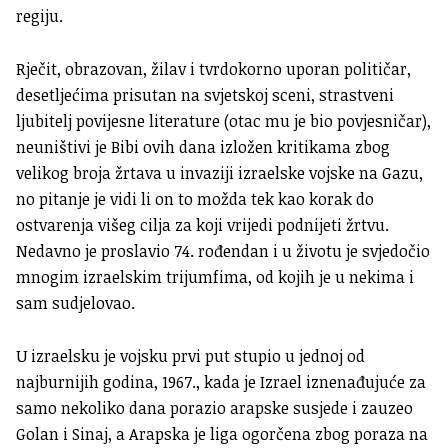
regiju.
Rječit, obrazovan, žilav i tvrdokorno uporan političar,
desetljećima prisutan na svjetskoj sceni, strastveni
ljubitelj povijesne literature (otac mu je bio povjesničar),
neuništivi je Bibi ovih dana izložen kritikama zbog
velikog broja žrtava u invaziji izraelske vojske na Gazu,
no pitanje je vidi li on to možda tek kao korak do
ostvarenja višeg cilja za koji vrijedi podnijeti žrtvu.
Nedavno je proslavio 74. rođendan i u životu je svjedočio
mnogim izraelskim trijumfima, od kojih je u nekima i
sam sudjelovao.
U izraelsku je vojsku prvi put stupio u jednoj od
najburnijih godina, 1967., kada je Izrael iznenađujuće za
samo nekoliko dana porazio arapske susjede i zauzeo
Golan i Sinaj, a Arapska je liga ogorčena zbog poraza na