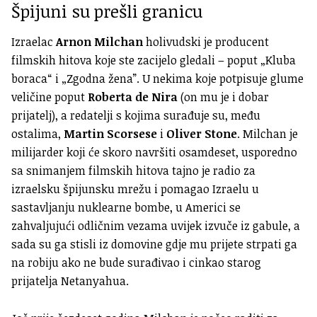
Špijuni su prešli granicu
Izraelac
Arnon Milchan
holivudski je producent
filmskih hitova koje ste zacijelo gledali – poput „Kluba
boraca“ i „Zgodna žena”. U nekima koje potpisuje glume
veličine poput
Roberta de Nira
(on mu je i dobar
prijatelj), a redatelji s kojima surađuje su, među
ostalima,
Martin Scorsese
i
Oliver Stone
. Milchan je
milijarder koji će skoro navršiti osamdeset, usporedno
sa snimanjem filmskih hitova tajno je radio za
izraelsku špijunsku mrežu i pomagao Izraelu u
sastavljanju nuklearne bombe, u Americi se
zahvaljujući odličnim vezama uvijek izvuče iz gabule, a
sada su ga stisli iz domovine gdje mu prijete strpati ga
na robiju ako ne bude surađivao i cinkao starog
prijatelja Netanyahua.