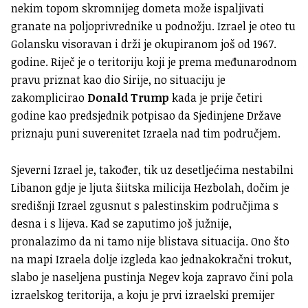
nekim topom skromnijeg dometa može ispaljivati
granate na poljoprivrednike u podnožju. Izrael je oteo tu
Golansku visoravan i drži je okupiranom još od 1967.
godine. Riječ je o teritoriju koji je prema međunarodnom
pravu priznat kao dio Sirije, no situaciju je
zakomplicirao
Donald Trump
kada je prije četiri
godine kao predsjednik potpisao da Sjedinjene Države
priznaju puni suverenitet Izraela nad tim područjem.
Sjeverni Izrael je, također, tik uz desetljećima nestabilni
Libanon gdje je ljuta šiitska milicija Hezbolah, dočim je
središnji Izrael zgusnut s palestinskim područjima s
desna i s lijeva. Kad se zaputimo još južnije,
pronalazimo da ni tamo nije blistava situacija. Ono što
na mapi Izraela dolje izgleda kao jednakokračni trokut,
slabo je naseljena pustinja Negev koja zapravo čini pola
izraelskog teritorija, a koju je prvi izraelski premijer