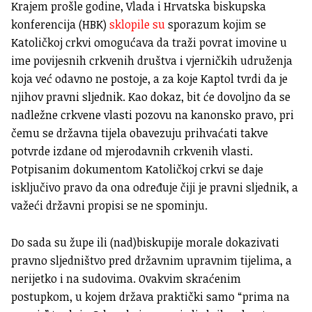
Krajem prošle godine, Vlada i Hrvatska biskupska
konferencija (HBK)
sklopile su
sporazum kojim se
Katoličkoj crkvi omogućava da traži povrat imovine u
ime povijesnih crkvenih društva i vjerničkih udruženja
koja već odavno ne postoje, a za koje Kaptol tvrdi da je
njihov pravni sljednik. Kao dokaz, bit će dovoljno da se
nadležne crkvene vlasti pozovu na kanonsko pravo, pri
čemu se državna tijela obavezuju prihvaćati takve
potvrde izdane od mjerodavnih crkvenih vlasti.
Potpisanim dokumentom Katoličkoj crkvi se daje
isključivo pravo da ona određuje čiji je pravni sljednik, a
važeći državni propisi se ne spominju.
Do sada su župe ili (nad)biskupije morale dokazivati
pravno sljedništvo pred državnim upravnim tijelima, a
nerijetko i na sudovima. Ovakvim skraćenim
postupkom, u kojem država praktički samo “prima na