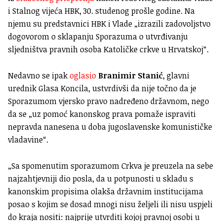
i Stalnog vijeća HBK, 30. studenog prošle godine. Na
njemu su predstavnici HBK i Vlade „izrazili zadovoljstvo
dogovorom o sklapanju Sporazuma o utvrđivanju
sljedništva pravnih osoba Katoličke crkve u Hrvatskoj“.
Nedavno se ipak
oglasio
Branimir Stanić
, glavni
urednik Glasa Koncila, ustvrdivši da nije točno da je
Sporazumom vjersko pravo nadređeno državnom, nego
da se „uz pomoć kanonskog prava pomaže ispraviti
nepravda nanesena u doba jugoslavenske komunističke
vladavine“.
„Sa spomenutim sporazumom Crkva je preuzela na sebe
najzahtjevniji dio posla, da u potpunosti u skladu s
kanonskim propisima olakša državnim institucijama
posao s kojim se dosad mnogi nisu željeli ili nisu uspjeli
do kraja nositi: najprije utvrditi kojoj pravnoj osobi u