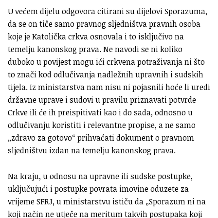
U većem dijelu odgovora citirani su dijelovi Sporazuma,
da se on tiče samo pravnog sljedništva pravnih osoba
koje je Katolička crkva osnovala i to isključivo na
temelju kanonskog prava. Ne navodi se ni koliko
duboko u povijest mogu ići crkvena potraživanja ni što
to znači kod odlučivanja nadležnih upravnih i sudskih
tijela. Iz ministarstva nam nisu ni pojasnili hoće li uredi
državne uprave i sudovi u pravilu priznavati potvrde
Crkve ili će ih preispitivati kao i do sada, odnosno u
odlučivanju koristiti i relevantne propise, a ne samo
„zdravo za gotovo“ prihvaćati dokument o pravnom
sljedništvu izdan na temelju kanonskog prava.
Na kraju, u odnosu na upravne ili sudske postupke,
uključujući i postupke povrata imovine oduzete za
vrijeme SFRJ, u ministarstvu ističu da „Sporazum ni na
koji način ne utječe na meritum takvih postupaka koji