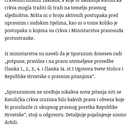
crkvenih/misnih zaklada, a koje bi sadašnja Katolička
crkva mogla tražiti ili traži na temelju pravnog
sljedništva. Ništa ni o broju aktivnih postupaka pred
upravnim i sudskim tijelima, kao ni o tome koliko je
postupaka u kojima su Crkva i Ministarstva pravosuđa
protustranke.
Iz ministarstva su naveli da je Sporazum donesen radi
„potpune, pravilne i na pravu utemeljene provedbe
članka 1., 2., 3., 4. i članka 14. st.1 Ugovora Svete Stolice i
Republike Hrvatske o pravnim pitanjima“.
„Sporazumom ne uređuju nikakva nova pitanja niti se
Katolička crkva izuzima bilo kakvih prava i obveza koje
bi proizlazile iz ukupnog pravnog poretka Republike
Hrvatske“, stoji u odgovoru. Detaljnije pojašnjenje nismo
dobili.