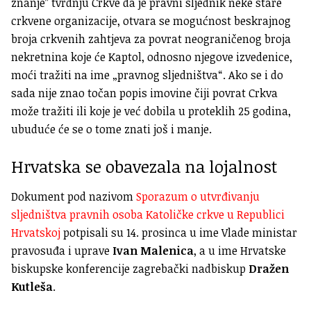
znanje” tvrdnju Crkve da je pravni sljednik neke stare
crkvene organizacije, otvara se mogućnost beskrajnog
broja crkvenih zahtjeva za povrat neograničenog broja
nekretnina koje će Kaptol, odnosno njegove izvedenice,
moći tražiti na ime „pravnog sljedništva“. Ako se i do
sada nije znao točan popis imovine čiji povrat Crkva
može tražiti ili koje je već dobila u proteklih 25 godina,
ubuduće će se o tome znati još i manje.
Hrvatska se obavezala na lojalnost
Dokument pod nazivom
Sporazum o utvrđivanju
sljedništva pravnih osoba Katoličke crkve u Republici
Hrvatskoj
potpisali su 14. prosinca u ime Vlade ministar
pravosuđa i uprave
Ivan Malenica
, a u ime Hrvatske
biskupske konferencije zagrebački nadbiskup
Dražen
Kutleša
.