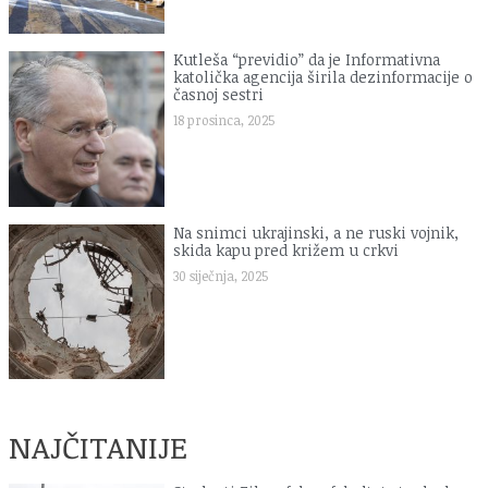
Kutleša “previdio” da je Informativna
katolička agencija širila dezinformacije o
časnoj sestri
18 prosinca, 2025
Na snimci ukrajinski, a ne ruski vojnik,
skida kapu pred križem u crkvi
30 siječnja, 2025
NAJČITANIJE