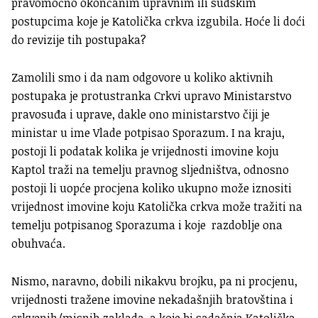
pravomoćno okončanim upravnim ili sudskim
postupcima koje je Katolička crkva izgubila. Hoće li doći
do revizije tih postupaka?
Zamolili smo i da nam odgovore u koliko aktivnih
postupaka je protustranka Crkvi upravo Ministarstvo
pravosuđa i uprave, dakle ono ministarstvo čiji je
ministar u ime Vlade potpisao Sporazum. I na kraju,
postoji li podatak kolika je vrijednosti imovine koju
Kaptol traži na temelju pravnog sljedništva, odnosno
postoji li uopće procjena koliko ukupno može iznositi
vrijednost imovine koju Katolička crkva može tražiti na
temelju potpisanog Sporazuma i koje razdoblje ona
obuhvaća.
Nismo, naravno, dobili nikakvu brojku, pa ni procjenu,
vrijednosti tražene imovine nekadašnjih bratovština i