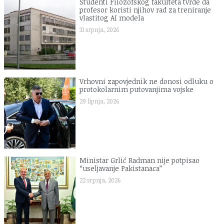
Studenti Filozofskog fakulteta tvrde da
profesor koristi njihov rad za treniranje
vlastitog AI modela
31 srpnja, 2026
Vrhovni zapovjednik ne donosi odluku o
protokolarnim putovanjima vojske
29 lipnja, 2026
Ministar Grlić Radman nije potpisao
“useljavanje Pakistanaca”
22 srpnja, 2026