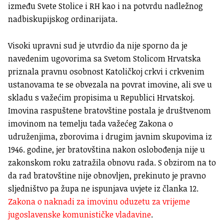
između Svete Stolice i RH kao i na potvrdu nadležnog
nadbiskupijskog ordinarijata.
Visoki upravni sud je utvrdio da nije sporno da je
navedenim ugovorima sa Svetom Stolicom Hrvatska
priznala pravnu osobnost Katoličkoj crkvi i crkvenim
ustanovama te se obvezala na povrat imovine, ali sve u
skladu s važećim propisima u Republici Hrvatskoj.
Imovina raspuštene bratovštine postala je društvenom
imovinom na temelju tada važećeg Zakona o
udruženjima, zborovima i drugim javnim skupovima iz
1946. godine, jer bratovština nakon oslobođenja nije u
zakonskom roku zatražila obnovu rada. S obzirom na to
da rad bratovštine nije obnovljen, prekinuto je pravno
sljedništvo pa župa ne ispunjava uvjete iz članka 12.
Zakona o naknadi za imovinu oduzetu za vrijeme
jugoslavenske komunističke vladavine
.