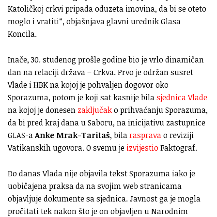
Katoličkoj crkvi pripada oduzeta imovina, da bi se oteto
moglo i vratiti“, objašnjava glavni urednik Glasa
Koncila.
Inače, 30. studenog prošle godine bio je vrlo dinamičan
dan na relaciji država – Crkva. Prvo je održan susret
Vlade i HBK na kojoj je pohvaljen dogovor oko
Sporazuma, potom je koji sat kasnije bila
sjednica Vlade
na kojoj je donesen
zaključak
o prihvaćanju Sporazuma,
da bi pred kraj dana u Saboru, na inicijativu zastupnice
GLAS-a
Anke Mrak-Taritaš
, bila
rasprava
o reviziji
Vatikanskih ugovora. O svemu je
izvijestio
Faktograf.
Do danas Vlada nije objavila tekst Sporazuma iako je
uobičajena praksa da na svojim web stranicama
objavljuje dokumente sa sjednica. Javnost ga je mogla
pročitati tek nakon što je on objavljen u Narodnim