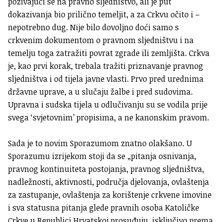
pozivajući se na pravno sljedništvo, ali je put
dokazivanja bio prilično temeljit, a za Crkvu očito i –
nepotrebno dug. Nije bilo dovoljno doći samo s
crkvenim dokumentom o pravnom sljedništvu i na
temelju toga zatražiti povrat zgrade ili zemljišta. Crkva
je, kao prvi korak, trebala tražiti priznavanje pravnog
sljedništva i od tijela javne vlasti. Prvo pred urednima
državne uprave, a u slučaju žalbe i pred sudovima.
Upravna i sudska tijela u odlučivanju su se vodila prije
svega ‘svjetovnim’ propisima, a ne kanonskim pravom.
Sada je to novim Sporazumom znatno olakšano. U
Sporazumu izrijekom stoji da se „pitanja osnivanja,
pravnog kontinuiteta postojanja, pravnog sljedništva,
nadležnosti, aktivnosti, područja djelovanja, ovlaštenja
za zastupanje, ovlaštenja za korištenje crkvene imovine
i sva statusna pitanja glede pravnih osoba Katoličke
Crkve u Republici Hrvatskoj prosuđuju isključivo prema