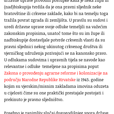
državne uprave provodili postupke kada je neka župa ili
(nad)biskupija tvrdila da je ona pravni sljednik neke
bratovštine ili crkvene zaklade, kako bi na temelju toga
tražila povrat zgrada ili zemljišta. U pravilu su sudovi i
uredi državne uprave svoje odluke temeljili na važećim
zakonskim propisima, unatoč tome što su im župe ili
nadbiskupije dostavljale potvrde crkvenih vlasti da su
pravni sljednici nekog ukinutog crkvenog društva ili
vjerničkog udruženja pozivajući se na kanonsko pravo.
U odlukama sudovima i upravnih tijela se navode kao
relevantne i odluke temeljene na propisima poput
Zakona o provođenju agrarne reforme i kolonizacije na
području Narodne Republike Hrvatske
iz 1945. godine
kojim su vjerskim/misnim zakladama imovina oduzeta
u cijelosti čime su one praktički prestajale postojati i
prekinuto je pravno sljedništvo.
Posebno je zanimljiv slučaj dugogodišnjeg spora države