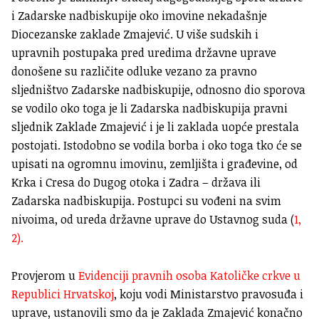
i Zadarske nadbiskupije oko imovine nekadašnje
Diocezanske zaklade Zmajević. U više sudskih i
upravnih postupaka pred uredima državne uprave
donošene su različite odluke vezano za pravno
sljedništvo Zadarske nadbiskupije, odnosno dio sporova
se vodilo oko toga je li Zadarska nadbiskupija pravni
sljednik Zaklade Zmajević i je li zaklada uopće prestala
postojati. Istodobno se vodila borba i oko toga tko će se
upisati na ogromnu imovinu, zemljišta i građevine, od
Krka i Cresa do Dugog otoka i Zadra – država ili
Zadarska nadbiskupija. Postupci su vođeni na svim
nivoima, od ureda državne uprave do Ustavnog suda (
1,
2).
Provjerom u
Evidenciji pravnih osoba Katoličke crkve u
Republici Hrvatskoj
, koju vodi Ministarstvo pravosuđa i
uprave, ustanovili smo da je Zaklada Zmajević konačno