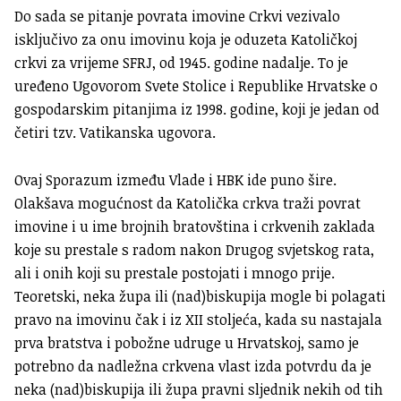
Do sada se pitanje povrata imovine Crkvi vezivalo
isključivo za onu imovinu koja je oduzeta Katoličkoj
crkvi za vrijeme SFRJ, od 1945. godine nadalje. To je
uređeno Ugovorom Svete Stolice i Republike Hrvatske o
gospodarskim pitanjima iz 1998. godine, koji je jedan od
četiri tzv. Vatikanska ugovora.
Ovaj Sporazum između Vlade i HBK ide puno šire.
Olakšava mogućnost da Katolička crkva traži povrat
imovine i u ime brojnih bratovština i crkvenih zaklada
koje su prestale s radom nakon Drugog svjetskog rata,
ali i onih koji su prestale postojati i mnogo prije.
Teoretski, neka župa ili (nad)biskupija mogle bi polagati
pravo na imovinu čak i iz XII stoljeća, kada su nastajala
prva bratstva i pobožne udruge u Hrvatskoj, samo je
potrebno da nadležna crkvena vlast izda potvrdu da je
neka (nad)biskupija ili župa pravni sljednik nekih od tih