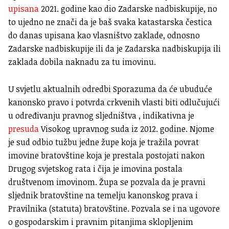
upisana
2021. godine kao dio Zadarske nadbiskupije, no
to ujedno ne znači da je baš svaka katastarska čestica
do danas upisana kao vlasništvo zaklade, odnosno
Zadarske nadbiskupije ili da je Zadarska nadbiskupija ili
zaklada dobila naknadu za tu imovinu.
U svjetlu aktualnih odredbi Sporazuma da će ubuduće
kanonsko pravo i potvrda crkvenih vlasti biti odlučujući
u određivanju pravnog sljedništva , indikativna je
presuda
Visokog upravnog suda iz 2012. godine. Njome
je sud odbio tužbu jedne župe koja je tražila povrat
imovine bratovštine koja je prestala postojati nakon
Drugog svjetskog rata i čija je imovina postala
društvenom imovinom. Župa se pozvala da je pravni
sljednik bratovštine na temelju kanonskog prava i
Pravilnika (statuta) bratovštine. Pozvala se i na ugovore
o gospodarskim i pravnim pitanjima sklopljenim