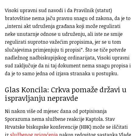
Visoki upravni sud navodi i da Pravilnik (statut)
bratovštine nema jaču pravnu snagu od zakona, da je to
„interni akt udruženja građana koji može regulirati
neke unutarnje odnose u udruženju, ali iste ne smije
regulirati suprotno važećim propisima, jer se u tom
slučajevima primjenjuju ti propisi“. Što se tiče potvrde
nadležnog nadbiskupijskog ordinarijata, Visoki upravni
sud zaključuje da ni taj dokument nema snagu propisa i
da je to samo jedna od izjava stranaka u postupku.
Glas Koncila: Crkva pomaže državi u
ispravljanju nepravde
Ni nakon više od mjesec dana od potpisivanja
Sporazuma nema službene reakcije Kaptola. Stav
Hrvatske biskupske konferencije (HBK) može se iščitati
iz
službenog priopćenja
nakon redovitog sastanka Vlade