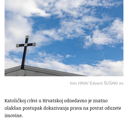
foto HINA/ Edvard ŠUŠAK/ es
Katoličkoj crkvi u Hrvatskoj odnedavno je znatno
olakšan postupak dokazivanja prava na povrat oduzete
imovine.