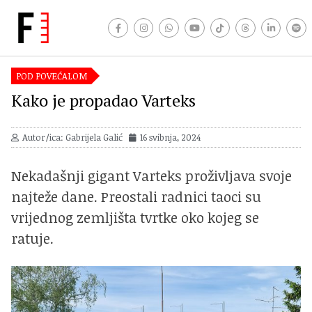
POD POVEĆALOM
Kako je propadao Varteks
Autor/ica: Gabrijela Galić
16 svibnja, 2024
Nekadašnji gigant Varteks proživljava svoje
najteže dane. Preostali radnici taoci su
vrijednog zemljišta tvrtke oko kojeg se
ratuje.