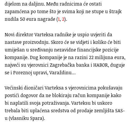
dijelom na daljinu. Među radnicima će ostati
zapamćena po tome što je svima koji ne stupe u štrajk
nudila 50 eura nagrade (
1
,
2
).
Novi direktor Varteksa radnike je uspio uvjeriti da
nastave proizvodnju. Skoro će se vidjeti i koliko će biti
umiješan u sređivanju nezavidne financijske pozicije
kompanije. Dug kompanije je na razini 22 milijuna eura,
najveći su vjerovnici Zagrebačka banka i HABOR, duguje
se i Poreznoj upravi, Varaždinu…
Većinski dioničari Varteksa s vjerovnicima pokušavaju
postići dogovor da ne blokiraju račun kompanije kako
bi naplatili svoja potraživanja. Varteksu bi uskoro
trebala biti uplaćena sredstva od prodaje zemljišta SAS-
u (vlasniku Spara).