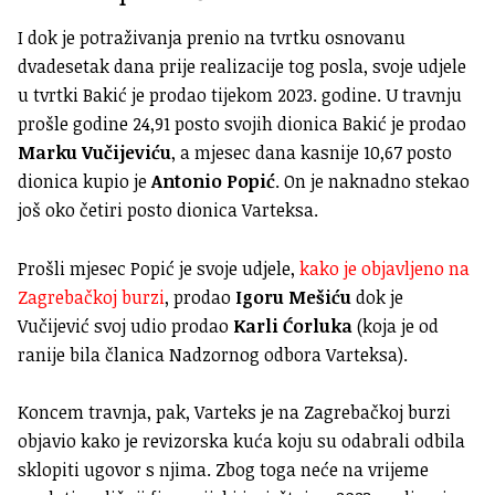
I dok je potraživanja prenio na tvrtku osnovanu
dvadesetak dana prije realizacije tog posla, svoje udjele
u tvrtki Bakić je prodao tijekom 2023. godine. U travnju
prošle godine 24,91 posto svojih dionica Bakić je prodao
Marku Vučijeviću
, a mjesec dana kasnije 10,67 posto
dionica kupio je
Antonio Popić
. On je naknadno stekao
još oko četiri posto dionica Varteksa.
Prošli mjesec Popić je svoje udjele,
kako je objavljeno na
Zagrebačkoj burzi
, prodao
Igoru Mešiću
dok je
Vučijević svoj udio prodao
Karli Ćorluka
(koja je od
ranije bila članica Nadzornog odbora Varteksa).
Koncem travnja, pak, Varteks je na Zagrebačkoj burzi
objavio kako je revizorska kuća koju su odabrali odbila
sklopiti ugovor s njima. Zbog toga neće na vrijeme