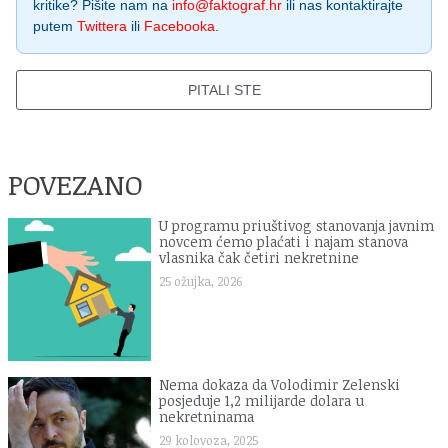
kritike? Pišite nam na
info@faktograf.hr
ili nas kontaktirajte
putem
Twittera
ili
Facebooka
.
PITALI STE
POVEZANO
U programu priuštivog stanovanja javnim
novcem ćemo plaćati i najam stanova
vlasnika čak četiri nekretnine
25 ožujka, 2026
Nema dokaza da Volodimir Zelenski
posjeduje 1,2 milijarde dolara u
nekretninama
29 kolovoza, 2025