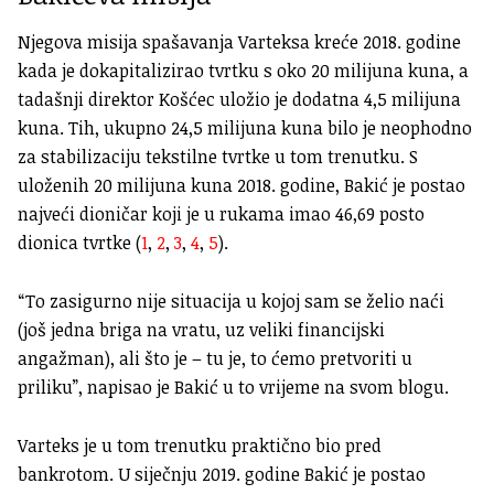
Njegova misija spašavanja Varteksa kreće 2018. godine
kada je dokapitalizirao tvrtku s oko 20 milijuna kuna, a
tadašnji direktor Košćec uložio je dodatna 4,5 milijuna
kuna. Tih, ukupno 24,5 milijuna kuna bilo je neophodno
za stabilizaciju tekstilne tvrtke u tom trenutku. S
uloženih 20 milijuna kuna 2018. godine, Bakić je postao
najveći dioničar koji je u rukama imao 46,69 posto
dionica tvrtke (
1
,
2
,
3
,
4
,
5
).
“To zasigurno nije situacija u kojoj sam se želio naći
(još jedna briga na vratu, uz veliki financijski
angažman), ali što je – tu je, to ćemo pretvoriti u
priliku”, napisao je Bakić u to vrijeme na svom blogu.
Varteks je u tom trenutku praktično bio pred
bankrotom. U siječnju 2019. godine Bakić je postao