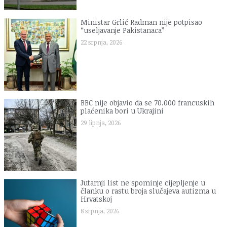
Ministar Grlić Radman nije potpisao
“useljavanje Pakistanaca”
22 srpnja, 2026
BBC nije objavio da se 70.000 francuskih
plaćenika bori u Ukrajini
29 lipnja, 2026
Jutarnji list ne spominje cijepljenje u
članku o rastu broja slučajeva autizma u
Hrvatskoj
8 srpnja, 2026