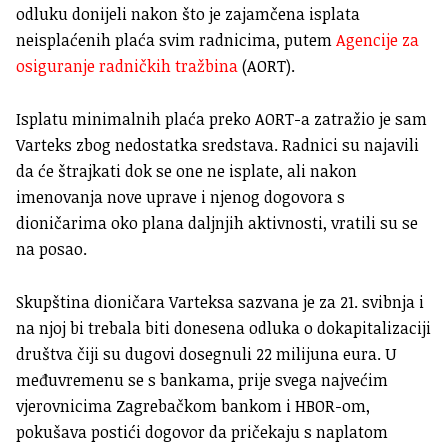
odluku donijeli nakon što je zajamčena isplata
neisplaćenih plaća svim radnicima, putem
Agencije za
osiguranje radničkih tražbina
(AORT).
Isplatu minimalnih plaća preko AORT-a zatražio je sam
Varteks zbog nedostatka sredstava. Radnici su najavili
da će štrajkati dok se one ne isplate, ali nakon
imenovanja nove uprave i njenog dogovora s
dioničarima oko plana daljnjih aktivnosti, vratili su se
na posao.
Skupština dioničara Varteksa sazvana je za 21. svibnja i
na njoj bi trebala biti donesena odluka o dokapitalizaciji
društva čiji su dugovi dosegnuli 22 milijuna eura. U
međuvremenu se s bankama, prije svega najvećim
vjerovnicima Zagrebačkom bankom i HBOR-om,
pokušava postići dogovor da pričekaju s naplatom