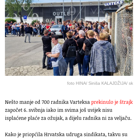
foto HINA/ Siniša KALAJDŽIJA/ sk
Nešto manje od 700 radnika Varteksa
prekinulo je štrajk
započet 6. svibnja iako im svima još uvijek nisu
isplaćene plaće za ožujak, a dijelu radnika ni za veljaču.
Kako je priopćila Hrvatska udruga sindikata, takvu su