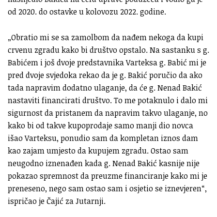
od 2020. do ostavke u kolovozu 2022. godine.
„Obratio mi se sa zamolbom da nađem nekoga da kupi
crvenu zgradu kako bi društvo opstalo. Na sastanku s g.
Babićem i još dvoje predstavnika Varteksa g. Babić mi je
pred dvoje svjedoka rekao da je g. Bakić poručio da ako
tada napravim dodatno ulaganje, da će g. Nenad Bakić
nastaviti financirati društvo. To me potaknulo i dalo mi
sigurnost da pristanem da napravim takvo ulaganje, no
kako bi od takve kupoprodaje samo manji dio novca
išao Varteksu, ponudio sam da kompletan iznos dam
kao zajam umjesto da kupujem zgradu. Ostao sam
neugodno iznenađen kada g. Nenad Bakić kasnije nije
pokazao spremnost da preuzme financiranje kako mi je
preneseno, nego sam ostao sam i osjetio se iznevjeren“,
ispričao je Čajić za Jutarnji.