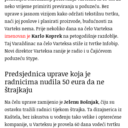
neko vrijeme primiriti previranja u poduzeću. Bez
uprave s jasnom vizijom kako održati tekstilnu tvrtku,
naći joj poslove i plasirati proizvode, budućnosti za
Varteks nema. Prije nekoliko dana na čelo Varteksa
imenovan je
Karlo Koprek
na petogodišnje razdoblje.
Taj Varaždinac na čelo Varteksa stiže iz tvrtke Infobip.
Novi direktor Varteksa ranije je radio i u Čajićevom
poduzeću Stype.
Predsjednica uprave koja je
radnicima nudila 50 eura da ne
štrajkaju
Na čelu uprave zamijenio je
Jelenu Bošnjak
, čiju su
ostavku tražili radnici tijekom štrajka. Ta dizajnerica iz
Kaštela, bez iskustva u vođenju tako velike i opterećene
kompanije, u Varteksu je provela 60 dana vodeći tvrtku