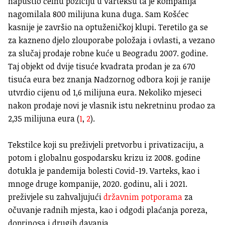
napustio čelnu poziciju u Varteksu ta je kompanija
nagomilala 800 milijuna kuna duga. Sam Košćec
kasnije je završio na optuženičkoj klupi. Teretilo ga se
za kazneno djelo zlouporabe položaja i ovlasti, a vezano
za slučaj prodaje robne kuće u Beogradu 2007. godine.
Taj objekt od dvije tisuće kvadrata prodan je za 670
tisuća eura bez znanja Nadzornog odbora koji je ranije
utvrdio cijenu od 1,6 milijuna eura. Nekoliko mjeseci
nakon prodaje novi je vlasnik istu nekretninu prodao za
2,35 milijuna eura (
1
,
2
).
Tekstilce koji su preživjeli pretvorbu i privatizaciju, a
potom i globalnu gospodarsku krizu iz 2008. godine
dotukla je pandemija bolesti Covid-19. Varteks, kao i
mnoge druge kompanije, 2020. godinu, ali i 2021.
preživjele su zahvaljujući
državnim potporama
za
očuvanje radnih mjesta, kao i odgodi plaćanja poreza,
doprinosa i drugih davanja.