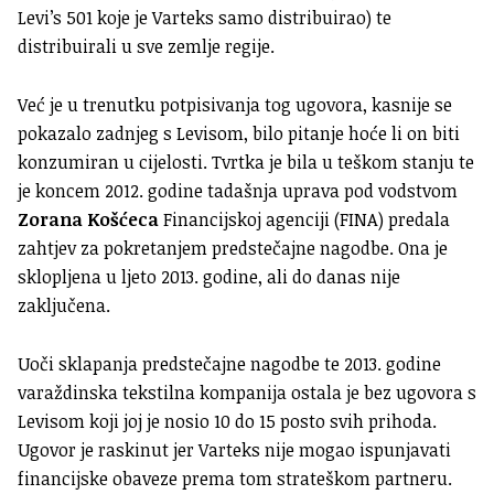
Levi’s 501 koje je Varteks samo distribuirao) te
distribuirali u sve zemlje regije.
Već je u trenutku potpisivanja tog ugovora, kasnije se
pokazalo zadnjeg s Levisom, bilo pitanje hoće li on biti
konzumiran u cijelosti. Tvrtka je bila u teškom stanju te
je koncem 2012. godine tadašnja uprava pod vodstvom
Zorana Košćeca
Financijskoj agenciji (FINA) predala
zahtjev za pokretanjem predstečajne nagodbe. Ona je
sklopljena u ljeto 2013. godine, ali do danas nije
zaključena.
Uoči sklapanja predstečajne nagodbe te 2013. godine
varaždinska tekstilna kompanija ostala je bez ugovora s
Levisom koji joj je nosio 10 do 15 posto svih prihoda.
Ugovor je raskinut jer Varteks nije mogao ispunjavati
financijske obaveze prema tom strateškom partneru.