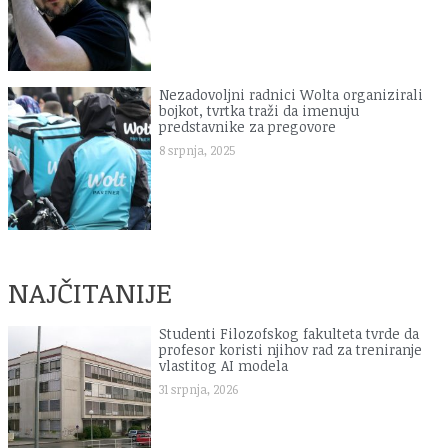
Nezadovoljni radnici Wolta organizirali
bojkot, tvrtka traži da imenuju
predstavnike za pregovore
8 srpnja, 2025
NAJČITANIJE
Studenti Filozofskog fakulteta tvrde da
profesor koristi njihov rad za treniranje
vlastitog AI modela
31 srpnja, 2026