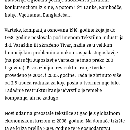
konkurencijom iz Kine, a potom i Šri Lanke, Kambodže,
Indije, Vijetnama, Bangladeša…
Varteks, kompanija osnovana 1918. godine koja je do
1948. godine poslovala pod imenom Tekstilna industrija
d.d. Varaždin ili skraćeno Tivar, našla se u velikim
financijskim problemima nakon raspada Jugoslavije
(na području Jugoslavije Varteks je imao preko 200
trgovina). Prvo ozbiljno restrukturiranje tvrtke
provedeno je 2004. i 2005. godine. Tada je zbrinuto više
od 2,5 tisuća radnika za koje posla u tvornici nije bilo.
Tadašnje restrukturiranje učvrstilo je temelje
kompanije, ali ne zadugo.
Novi udar na preostale tekstilce stigao je s globalnom
ekonomskom krizom iz 2008. godine. Na domaće tržište
ta se kriza prelila 2009. godine te je gospodarstvu