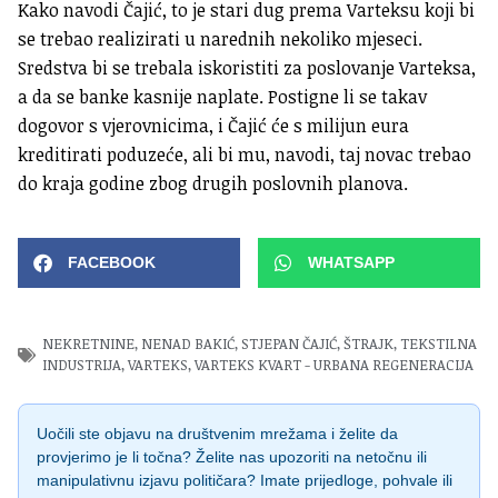
Kako navodi Čajić, to je stari dug prema Varteksu koji bi
se trebao realizirati u narednih nekoliko mjeseci.
Sredstva bi se trebala iskoristiti za poslovanje Varteksa,
a da se banke kasnije naplate. Postigne li se takav
dogovor s vjerovnicima, i Čajić će s milijun eura
kreditirati poduzeće, ali bi mu, navodi, taj novac trebao
do kraja godine zbog drugih poslovnih planova.
FACEBOOK
WHATSAPP
NEKRETNINE
,
NENAD BAKIĆ
,
STJEPAN ČAJIĆ
,
ŠTRAJK
,
TEKSTILNA
INDUSTRIJA
,
VARTEKS
,
VARTEKS KVART - URBANA REGENERACIJA
Uočili ste objavu na društvenim mrežama i želite da
provjerimo je li točna? Želite nas upozoriti na netočnu ili
manipulativnu izjavu političara? Imate prijedloge, pohvale ili