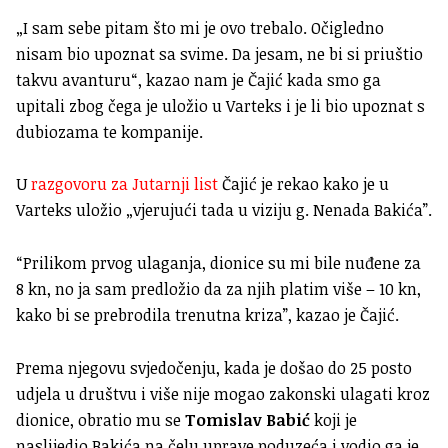
„I sam sebe pitam što mi je ovo trebalo. Očigledno
nisam bio upoznat sa svime. Da jesam, ne bi si priuštio
takvu avanturu“, kazao nam je Čajić kada smo ga
upitali zbog čega je uložio u Varteks i je li bio upoznat s
dubiozama te kompanije.
U
razgovoru za Jutarnji list
Čajić je rekao kako je u
Varteks uložio „vjerujući tada u viziju g. Nenada Bakića”.
“Prilikom prvog ulaganja, dionice su mi bile nuđene za
8 kn, no ja sam predložio da za njih platim više – 10 kn,
kako bi se prebrodila trenutna kriza”, kazao je Čajić.
Prema njegovu svjedočenju, kada je došao do 25 posto
udjela u društvu i više nije mogao zakonski ulagati kroz
dionice, obratio mu se
Tomislav Babić
koji je
naslijedio Bakića na čelu uprave poduzeća i vodio ga je