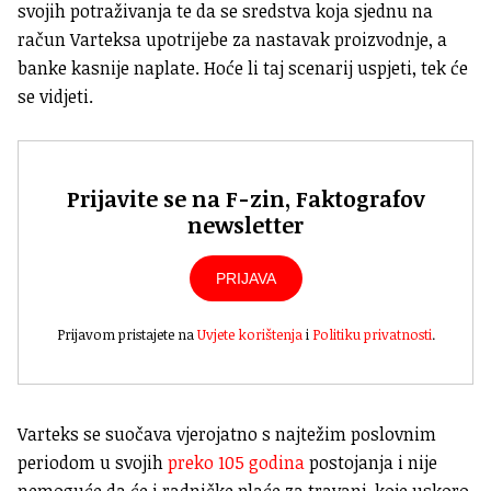
svojih potraživanja te da se sredstva koja sjednu na
račun Varteksa upotrijebe za nastavak proizvodnje, a
banke kasnije naplate. Hoće li taj scenarij uspjeti, tek će
se vidjeti.
Prijavite se na F-zin, Faktografov
newsletter
PRIJAVA
Prijavom pristajete na
Uvjete korištenja
i
Politiku privatnosti
.
Varteks se suočava vjerojatno s najtežim poslovnim
periodom u svojih
preko 105 godina
postojanja i nije
nemoguće da će i radničke plaće za travanj, koje uskoro