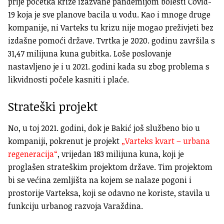
prije početka krize izazvane pandemijom bolesti Covid-
19 koja je sve planove bacila u vodu. Kao i mnoge druge
kompanije, ni Varteks tu krizu nije mogao preživjeti bez
izdašne pomoći države. Tvrtka je 2020. godinu završila s
31,47 milijuna kuna gubitka. Loše poslovanje
nastavljeno je i u 2021. godini kada su zbog problema s
likvidnosti počele kasniti i plaće.
Strateški projekt
No, u toj 2021. godini, dok je Bakić još službeno bio u
kompaniji, pokrenut je projekt
„Varteks kvart – urbana
regeneracija“
, vrijedan 183 milijuna kuna, koji je
proglašen strateškim projektom države. Tim projektom
bi se većina zemljišta na kojem se nalaze pogoni i
prostorije Varteksa, koji se odavno ne koriste, stavila u
funkciju urbanog razvoja Varaždina.