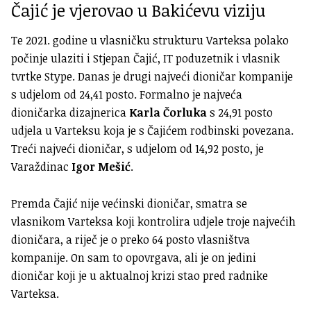
Čajić je vjerovao u Bakićevu viziju
Te 2021. godine u vlasničku strukturu Varteksa polako
počinje ulaziti i Stjepan Čajić, IT poduzetnik i vlasnik
tvrtke Stype. Danas je drugi najveći dioničar kompanije
s udjelom od 24,41 posto. Formalno je najveća
dioničarka dizajnerica
Karla Čorluka
s 24,91 posto
udjela u Varteksu koja je s Čajićem rodbinski povezana.
Treći najveći dioničar, s udjelom od 14,92 posto, je
Varaždinac
Igor Mešić
.
Premda Čajić nije većinski dioničar, smatra se
vlasnikom Varteksa koji kontrolira udjele troje najvećih
dioničara, a riječ je o preko 64 posto vlasništva
kompanije. On sam to opovrgava, ali je on jedini
dioničar koji je u aktualnoj krizi stao pred radnike
Varteksa.