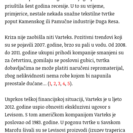
priuštila šest godina recesije. U to su vrijeme,
primjerice, nestale nekada snažne tekstilne tvrtke
poput Kamenskog ili Pamučne industrije Duga Resa.
Kriza nije zaobišla niti Varteks. Pozitivni trendovi koji
su se pojavili 2007. godine, brzo su pali u vodu. Od 2008.
do 2011. godine ukupni prihodi kompanije smanjeni su
za četvrtinu, gomilaju se poslovni gubici, tvrtka
dobavljačima ne može platiti naručeni repromaterijal,
zbog nelikvidnosti nema robe kojom bi napunila
preostale dućane… (
1
,
2
,
3
,
4
,
5
).
Usprkos teškoj financijskoj situaciji, Varteks je u ljeto
2012. godine uspio obnoviti ekskluzivni ugovor s
Levisom. S tom američkom kompanijom Varteks je
poslovao od 1983. godine. U pogonu tvrtke u Savskom
Marofu šivali su se Levisovi proizvodi (izuzev traperica