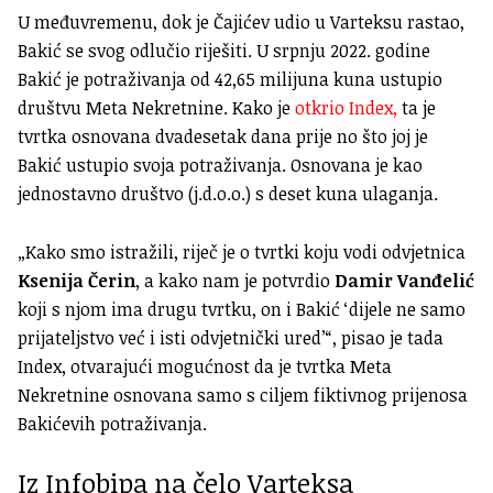
U međuvremenu, dok je Čajićev udio u Varteksu rastao,
Bakić se svog odlučio riješiti. U srpnju 2022. godine
Bakić je potraživanja od 42,65 milijuna kuna ustupio
društvu Meta Nekretnine. Kako je
otkrio Index,
ta je
tvrtka osnovana dvadesetak dana prije no što joj je
Bakić ustupio svoja potraživanja. Osnovana je kao
jednostavno društvo (j.d.o.o.) s deset kuna ulaganja.
„Kako smo istražili, riječ je o tvrtki koju vodi odvjetnica
Ksenija Čerin
, a kako nam je potvrdio
Damir Vanđelić
koji s njom ima drugu tvrtku, on i Bakić ‘dijele ne samo
prijateljstvo već i isti odvjetnički ured’“, pisao je tada
Index, otvarajući mogućnost da je tvrtka Meta
Nekretnine osnovana samo s ciljem fiktivnog prijenosa
Bakićevih potraživanja.
Iz Infobipa na čelo Varteksa