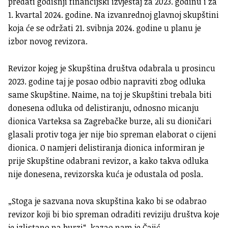
predati godišnji financijski izvještaj za 2023. godinu i za
1. kvartal 2024. godine. Na izvanrednoj glavnoj skupštini
koja će se održati 21. svibnja 2024. godine u planu je
izbor novog revizora.
Revizor kojeg je Skupština društva odabrala u prosincu
2023. godine taj je posao odbio napraviti zbog odluka
same Skupštine. Naime, na toj je Skupštini trebala biti
donesena odluka od delistiranju, odnosno micanju
dionica Varteksa sa Zagrebačke burze, ali su dioničari
glasali protiv toga jer nije bio spreman elaborat o cijeni
dionica. O namjeri delistiranja dionica informiran je
prije Skupštine odabrani revizor, a kako takva odluka
nije donesena, revizorska kuća je odustala od posla.
„Stoga je sazvana nova skupština kako bi se odabrao
revizor koji bi bio spreman odraditi reviziju društva koje
je izlistano na burzi“, kazao nam je Čajić.