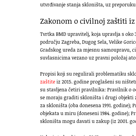
utvrđivanje stanja skloništa, uz preporuku
Zakonom o civilnoj zaštiti iz
Tvrtka BMD upravitelj, koja upravlja s oko
području Zagreba, Dugog Sela, Velike Gorice,
Gradskog ureda za mjesnu samoupravu, civil
suvlasnicima vezano uz pravni položaj ato
Propisi koji su regulirali problematiku s
zaštite
iz 2015. godine proglašeni su ništ
su stavljena četiri pravilnika: Pravilnik o
se moraju graditi skloništa i drugi objekti
za skloništa (oba donesena 1991. godine); P
objekata u miru (doneseni 1984. godine); P
skloništa mogu davati u zakup (iz 2001. go