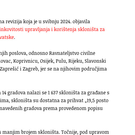
 revizija koja je u svibnju 2024. objavila
činkovitosti upravljanja i korištenja skloništa za
vatske
.
njih poslova, odnosno Ravnateljstvo civilne
lovac, Koprivnicu, Osijek, Pulu, Rijeku, Slavonski
, Zaprešić i Zagreb, jer se na njihovim područjima
 14 gradova nalazi se 1 637 skloništa za građane s
ima, skloništa su dostatna za prihvat „19,5 posto
u navedenih gradova prema provedenom popisu
u s manjim brojem skloništa. Točnije, pod upravom