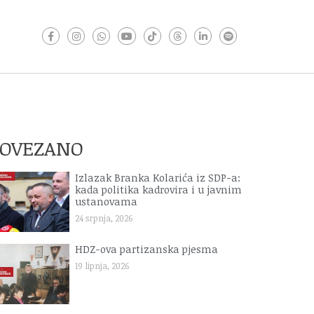
POVEZANO
Izlazak Branka Kolarića iz SDP-a:
kada politika kadrovira i u javnim
ustanovama
24 srpnja, 2026
HDZ-ova partizanska pjesma
19 lipnja, 2026