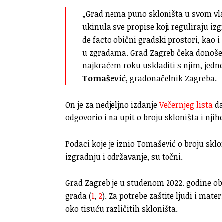
„Grad nema puno skloništa u svom vla
ukinula sve propise koji reguliraju iz
de facto obični gradski prostori, kao i 
u zgradama. Grad Zagreb čeka donošen
najkraćem roku uskladiti s njim, jed
Tomašević
, gradonačelnik Zagreba.
On je za nedjeljno izdanje
Večernjeg lista
da
odgovorio i na upit o broju skloništa i nji
Podaci koje je iznio Tomašević o broju sklo
izgradnju i održavanje, su točni.
Grad Zagreb je u studenom 2022. godine ob
grada (
1
,
2
). Za potrebe zaštite ljudi i mat
oko tisuću različitih skloništa.