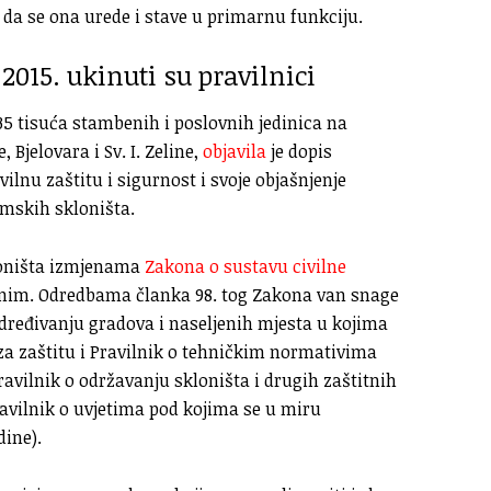
 da se ona urede i stave u primarnu funkciju.
 2015. ukinuti su pravilnici
 35 tisuća stambenih i poslovnih jedinica na
 Bjelovara i Sv. I. Zeline,
objavila
je dopis
nu zaštitu i sigurnost i svoje objašnjenje
mskih skloništa.
kloništa izmjenama
Zakona o sustavu civilne
etnim. Odredbama članka 98. tog Zakona van snage
 određivanju gradova i naseljenih mjesta u kojima
 za zaštitu i Pravilnik o tehničkim normativima
ravilnik o održavanju skloništa i drugih zaštitnih
ravilnik o uvjetima pod kojima se u miru
dine).