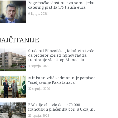
Zagrebačka vlast nije za samo jedan
catering platila 176 tisuća eura
9 lipnja, 2026
AJČITANIJE
Studenti Filozofskog fakulteta tvrde
da profesor koristi njihov rad za
treniranje vlastitog AI modela
31 srpnja, 2026
Ministar Grlić Radman nije potpisao
“useljavanje Pakistanaca”
22 srpnja, 2026
BBC nije objavio da se 70.000
francuskih plaćenika bori u Ukrajini
29 lipnja, 2026