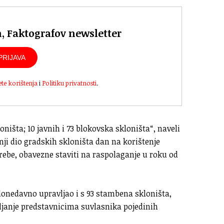
n, Faktografov newsletter
PRIJAVA
ete korištenja
i
Politiku privatnosti
.
oništa; 10 javnih i 73 blokovska skloništa“, naveli
nji dio gradskih skloništa dan na korištenje
rebe, obavezne staviti na raspolaganje u roku od
donedavno upravljao i s 93 stambena skloništa,
anje predstavnicima suvlasnika pojedinih