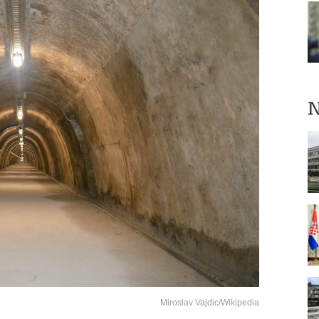
N
Miroslav Vajdic/Wikipedia