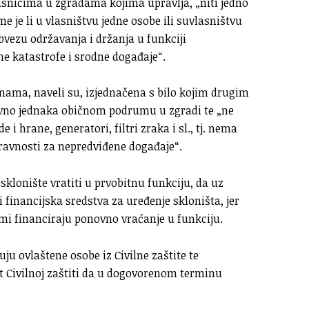
asnicima u zgradama kojima upravlja, „niti jedno
 je li u vlasništvu jedne osobe ili suvlasništvu
vezu održavanja i držanja u funkciji
ne katastrofe i srodne događaje“.
ama, naveli su, izjednačena s bilo kojim drugim
avno jednaka običnom podrumu u zgradi te „ne
 i hrane, generatori, filtri zraka i sl., tj. nema
pravnosti za nepredviđene događaje“.
sklonište vratiti u prvobitnu funkciju, da uz
 financijska sredstva za uređenje skloništa, jer
mi financiraju ponovno vraćanje u funkciju.
ju ovlaštene osobe iz Civilne zaštite te
t Civilnoj zaštiti da u dogovorenom terminu