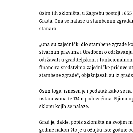
Osim tih skloništa, u Zagrebu postoji i 65
Grada. Ona se nalaze u stambenim zgradama
stanara.
„Ona su zajednički dio stambene zgrade ko
stvarnim pravima i Uredbom o održavanju 
održavati u graditeljskom i funkcionalnom
financira sredstvima zajedničke pričuve
stambene zgrade“, objašnjavali su iz gradsk
Osim toga, iznesen je i podatak kako se na
ustanovama te 134 u poduzećima. Njima up
sklopu kojih se nalaze.
Grad je, dakle, popis skloništa na svojim
godine nakon što je u ožujku iste godine o