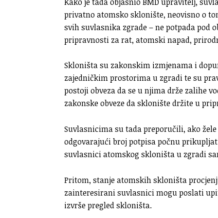
Kako je tada objasnio BMD upravitelj, suvl
privatno atomsko sklonište, neovisno o tome
svih suvlasnika zgrade – ne potpada pod ob
pripravnosti za rat, atomski napad, prirod
Skloništa su zakonskim izmjenama i dopun
zajedničkim prostorima u zgradi te su pr
postoji obveza da se u njima drže zalihe vode
zakonske obveze da sklonište držite u pri
Suvlasnicima su tada preporučili, ako žele 
odgovarajući broj potpisa počnu prikupljati
suvlasnici atomskog skloništa u zgradi sa
Pritom, stanje atomskih skloništa procjenju
zainteresirani suvlasnici mogu poslati upi
izvrše pregled skloništa.