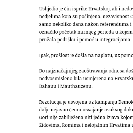
Uslijedio je čin isprike Hrvatskoj, ali i n
nedjelima koja su počinjena, nezavisnost C
samo nekoliko dana nakon referenduma i u
označilo početak mirnijeg perioda u kojem
pružala podršku i pomoć u integracijama.
Ipak, prošlost je došla na naplatu, uz pomo
Do najznačajnijeg zaoštravanja odnosa došl
nedvosmisleno bila usmjerena na Hrvatsku,
Dahauu i Mauthauzenu.
Rezolucija je usvojena uz kampanju Demokra
dalje nejasno čemu usvajanje ovakvog doku
Gori nije zabilježena niti jedna izjava koj
Židovima, Romima i nelojalnim Hrvatima u 