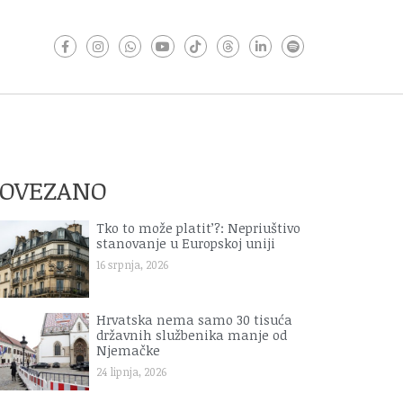
POVEZANO
Tko to može platit’?: Nepriuštivo
stanovanje u Europskoj uniji
16 srpnja, 2026
Hrvatska nema samo 30 tisuća
državnih službenika manje od
Njemačke
24 lipnja, 2026