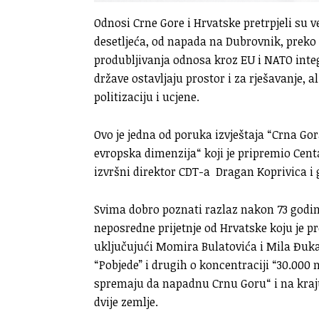
Odnosi Crne Gore i Hrvatske pretrpjeli su v
desetljeća, od napada na Dubrovnik, preko
produbljivanja odnosa kroz EU i NATO integr
države ostavljaju prostor i za rješavanje, a
politizaciju i ucjene.
Ovo je jedna od poruka izvještaja “Crna Gor
evropska dimenzija“ koji je pripremio Cent
izvršni direktor CDT-a Dragan Koprivica i
Svima dobro poznati razlaz nakon 73 godi
neposredne prijetnje od Hrvatske koju je 
uključujući Momira Bulatovića i Mila Đuk
“Pobjede” i drugih o koncentraciji “30.000 
spremaju da napadnu Crnu Goru“ i na kraj
dvije zemlje.