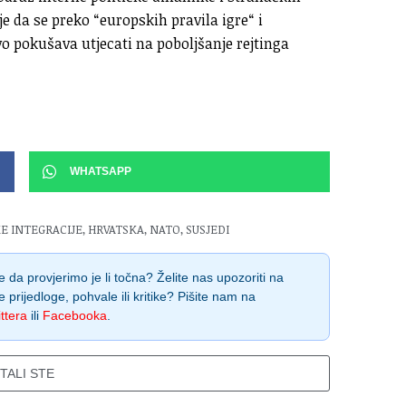
e da se preko “europskih pravila igre“ i
vo pokušava utjecati na poboljšanje rejtinga
WHATSAPP
E INTEGRACIJE
,
HRVATSKA
,
NATO
,
SUSJEDI
 da provjerimo je li točna? Želite nas upozoriti na
e prijedloge, pohvale ili kritike? Pišite nam na
ttera
ili
Facebooka
.
ITALI STE