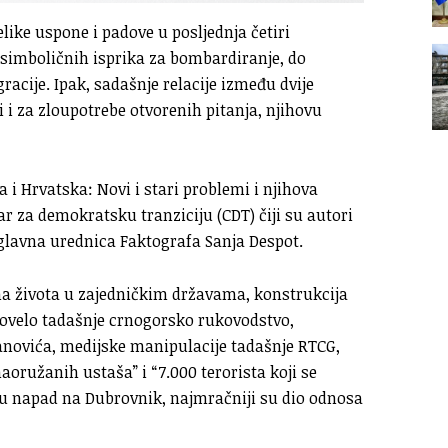
elike uspone i padove u posljednja četiri
 simboličnih isprika za bombardiranje, do
acije. Ipak, sadašnje relacije između dvije
li i za zloupotrebe otvorenih pitanja, njihovu
a i Hrvatska: Novi i stari problemi i njihova
ar za demokratsku tranziciju (CDT) čiji su autori
 glavna urednica Faktografa Sanja Despot.
na života u zajedničkim državama, konstrukcija
provelo tadašnje crnogorsko rukovodstvo,
anovića, medijske manipulacije tadašnje RTCG,
naoružanih ustaša” i “7.000 terorista koji se
u napad na Dubrovnik, najmračniji su dio odnosa