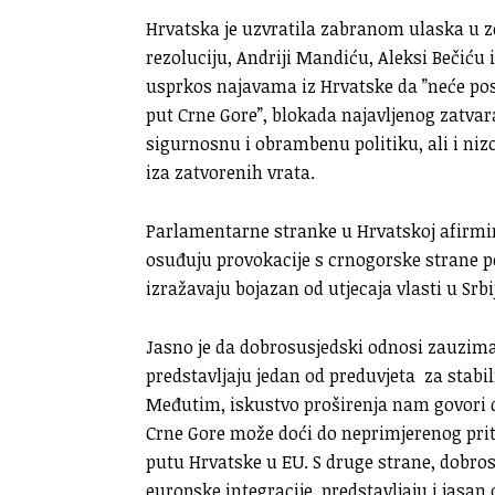
Hrvatska je uzvratila zabranom ulaska u z
rezoluciju, Andriji Mandiću, Aleksi Bečiću 
usprkos najavama iz Hrvatske da ”neće post
put Crne Gore”, blokada najavljenog zatvara
sigurnosnu i obrambenu politiku, ali i ni
iza zatvorenih vrata.
Parlamentarne stranke u Hrvatskoj afirmir
osuđuju provokacije s crnogorske strane p
izražavaju bojazan od utjecaja vlasti u Srbi
Jasno je da dobrosusjedski odnosi zauzimaj
predstavljaju jedan od preduvjeta za stabi
Međutim, iskustvo proširenja nam govori d
Crne Gore može doći do neprimjerenog prit
putu Hrvatske u EU. S druge strane, dobro
europske integracije, predstavljaju i jasan