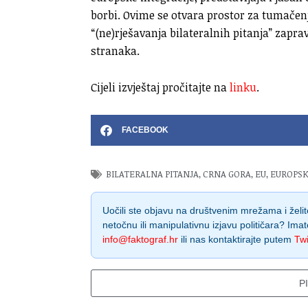
borbi. Ovime se otvara prostor za tumačenj
“(ne)rješavanja bilateralnih pitanja” zapra
stranaka.
Cijeli izvještaj pročitajte na
linku
.
FACEBOOK
BILATERALNA PITANJA
,
CRNA GORA
,
EU
,
EUROPSK
Uočili ste objavu na društvenim mrežama i želite
netočnu ili manipulativnu izjavu političara? Imat
info@faktograf.hr
ili nas kontaktirajte putem
Twi
P