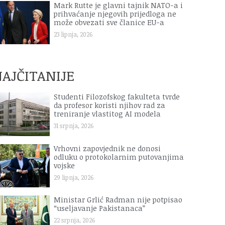
Mark Rutte je glavni tajnik NATO-a i
prihvaćanje njegovih prijedloga ne
može obvezati sve članice EU-a
23 lipnja, 2026
AJČITANIJE
Studenti Filozofskog fakulteta tvrde
da profesor koristi njihov rad za
treniranje vlastitog AI modela
31 srpnja, 2026
Vrhovni zapovjednik ne donosi
odluku o protokolarnim putovanjima
vojske
29 lipnja, 2026
Ministar Grlić Radman nije potpisao
“useljavanje Pakistanaca”
22 srpnja, 2026