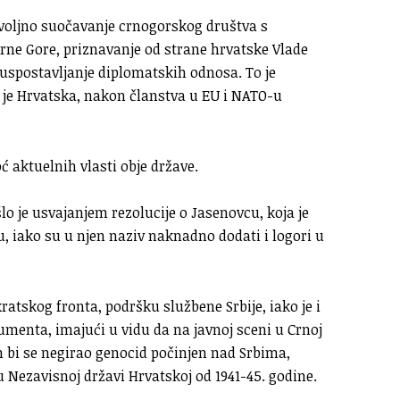
edovoljno suočavanje crnogorskog društva s
rne Gore, priznavanje od strane hrvatske Vlade
spostavljanje diplomatskih odnosa. To je
 je Hrvatska, nakon članstva u EU i NATO-u
ć aktuelnih vlasti obje države.
o je usvajanjem rezolucije o Jasenovcu, koja je
 iako su u njen naziv naknadno dodati i logori u
tskog fronta, podršku službene Srbije, iako je i
menta, imajući u vidu da na javnoj sceni u Crnoj
om bi se negirao genocid počinjen nad Srbima,
Nezavisnoj državi Hrvatskoj od 1941-45. godine.