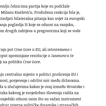
emlju čelnicima partija koje su podržale
i Milanu Kneževiću. Produžena reakcija bila je,
avljati bilateralna pitanja kao uvjet za europski
nja poglavlja 31 koje se odnosi na vanjsku,
zom drugih zahtjeva u pregovorima koji se vode
aju put Crne Gore u EU, ali istovremeno i
oput spominjane rezolucije o Jasenovcu te
ji na politiku Crne Gore.
u centralno mjesto u politici proširenja EU i
lnost, povjerenje i održivi mir među državama.
a u slučajevima kakav je ovaj između Hrvatske i
iska kakvog je svojedobno Slovenija radila na
susjedski odnosi osim što su važan instrument
 odraz interne političke dinamike i stranačkih