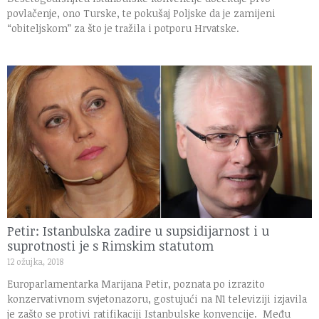
povlačenje, ono Turske, te pokušaj Poljske da je zamijeni
“obiteljskom” za što je tražila i potporu Hrvatske.
Petir: Istanbulska zadire u supsidijarnost i u
suprotnosti je s Rimskim statutom
12 ožujka, 2018
Europarlamentarka Marijana Petir, poznata po izrazito
konzervativnom svjetonazoru, gostujući na N1 televiziji izjavila
je zašto se protivi ratifikaciji Istanbulske konvencije. Među