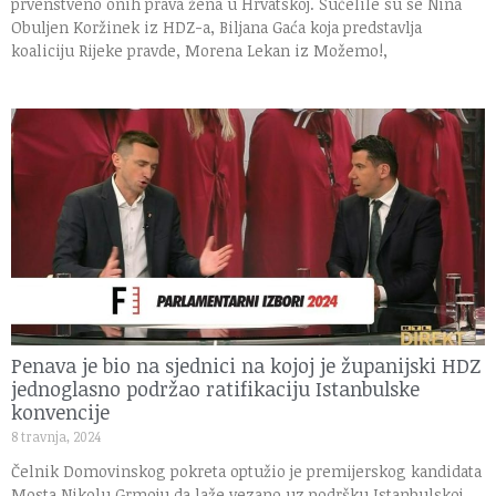
prvenstveno onih prava žena u Hrvatskoj. Sučelile su se Nina
Obuljen Koržinek iz HDZ-a, Biljana Gaća koja predstavlja
koaliciju Rijeke pravde, Morena Lekan iz Možemo!,
Penava je bio na sjednici na kojoj je županijski HDZ
jednoglasno podržao ratifikaciju Istanbulske
konvencije
8 travnja, 2024
Čelnik Domovinskog pokreta optužio je premijerskog kandidata
Mosta Nikolu Grmoju da laže vezano uz podršku Istanbulskoj