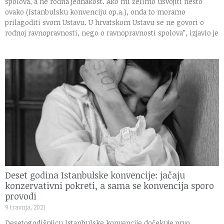
spolova, a ne rodna jednakost. Ako mi želimo usvojiti nešto
ovako (Istanbulsku konvenciju op.a.), onda to moramo
prilagoditi svom Ustavu. U hrvatskom Ustavu se ne govori o
rodnoj ravnopravnosti, nego o ravnopravnosti spolova”, izjavio je
Deset godina Istanbulske konvencije: jačaju
konzervativni pokreti, a sama se konvencija sporo
provodi
9 travnja, 2021
Desetogodišnjicu Istanbulske konvencije dočekuje prvo