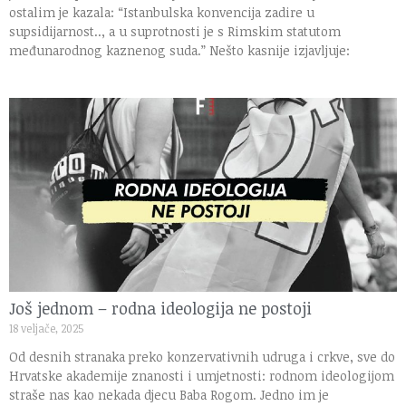
ostalim je kazala: “Istanbulska konvencija zadire u
supsidijarnost.., a u suprotnosti je s Rimskim statutom
međunarodnog kaznenog suda.” Nešto kasnije izjavljuje:
Još jednom – rodna ideologija ne postoji
18 veljače, 2025
Od desnih stranaka preko konzervativnih udruga i crkve, sve do
Hrvatske akademije znanosti i umjetnosti: rodnom ideologijom
straše nas kao nekada djecu Baba Rogom. Jedno im je