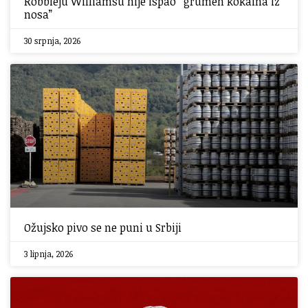
Robbieju Williamsu nije ispao “grumen kokaina iz
nosa”
30 srpnja, 2026
Ožujsko pivo se ne puni u Srbiji
3 lipnja, 2026