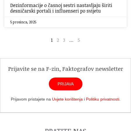
Dezinformacije o časnoj sestri nastavljaju širiti
desničarski portali i influenseri po svijetu
5 prosinca, 2025
1
2
3
…
5
Prijavite se na F-zin, Faktografov newsletter
PRIJAVA
Prijavom pristajete na
Uvjete korištenja
i
Politiku privatnosti
.
PRATITE NAS