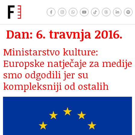
Dan:
6. travnja 2016.
Ministarstvo kulture:
Europske natječaje za medije
smo odgodili jer su
kompleksniji od ostalih