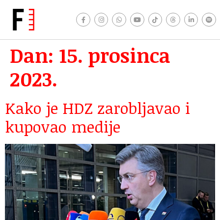
Dan:
15. prosinca
2023.
Kako je HDZ zarobljavao i
kupovao medije