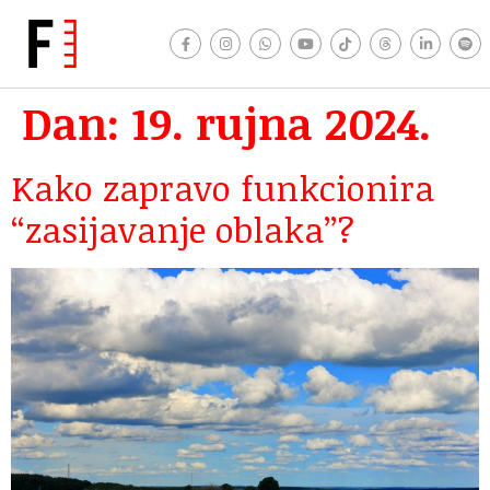
Dan:
19. rujna 2024.
Kako zapravo funkcionira
“zasijavanje oblaka”?