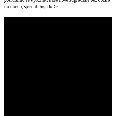
na naciju, vjeru ili boju kože.