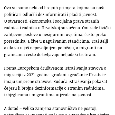
Ovo su samo neki od brojnih primjera kojima su naši
političari odlučili dezinformirati i plašiti javnost.
U stvarnosti, ekonomska i socijalna prava stranih
radnica i radnika u Hrvatskoj su sužena. Oni rade fizički
zahtjevne poslove u nesigurnim uvjetima, često preko
posrednika, a žive u nagužvanim stančićima. Tražitelji
azila su u još nepovoljnijem položaju, a migranti na
granicama često doživljavaju neljudski tretirani.
Prema Europskom društvenom istraživanju stavova o
migraciji iz 2021. godine, građani i građanke Hrvatske
imaju umjerene stravove. Buduća istraživanja pokazat
će jesu li brojne dezinformacije o stranim radnicima,
izbjeglicama i migrantima utjecale na javnost.
A dotad – velika zamjena stanovništva ne postoji,
potrudimo se upoznati naše nove sugrađane bez obzira