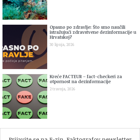
Opasno po zdravlje: Što smo naučili
istražujući zdravstvene dezinformacije u
Hrvatskoj?
30 lipnja, 2026
Kreće FACTEUR – fact-checkeri za
otpornost na dezinformacije
2 travnja, 2026
Prijavite se na F-zin, Faktografov newsletter