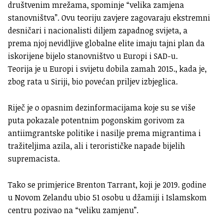
društvenim mrežama, spominje “velika zamjena
stanovništva”. Ovu teoriju zavjere zagovaraju ekstremni
desničari i nacionalisti diljem zapadnog svijeta, a
prema njoj nevidljive globalne elite imaju tajni plan da
iskorijene bijelo stanovništvo u Europi i SAD-u.
Teorija je u Europi i svijetu dobila zamah 2015., kada je,
zbog rata u Siriji, bio povećan priljev izbjeglica.
Riječ je o opasnim dezinformacijama koje su se više
puta pokazale potentnim pogonskim gorivom za
antiimgrantske politike i nasilje prema migrantima i
tražiteljima azila, ali i terorističke napade bijelih
supremacista.
Tako se primjerice Brenton Tarrant, koji je 2019. godine
u Novom Zelandu ubio 51 osobu u džamiji i Islamskom
centru pozivao na “veliku zamjenu”.