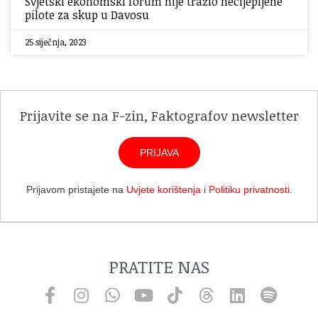
Svjetski ekonomski forum nije tražio necijepljene
pilote za skup u Davosu
25 siječnja, 2023
Prijavite se na F-zin, Faktografov newsletter
PRIJAVA
Prijavom pristajete na
Uvjete korištenja
i
Politiku privatnosti
.
PRATITE NAS