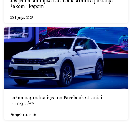
Još jedna sumnjiva Facebook stranica poklanja
šakom i kapom
30 lipnja, 2026
Lažna nagradna igra na Facebook stranici
𝙱𝚒𝚗𝚐𝚘.ᶠᵃⁿˢ
26 siječnja, 2026