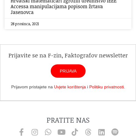
Hrvatski matematičari zgrozili uredništvo IEEE
Accessa manipulacijama popisom žrtava
Jasenovca
28 prosinca, 2021
Prijavite se na F-zin, Faktografov newsletter
PRIJAVA
Prijavom pristajete na
Uvjete korištenja
i
Politiku privatnosti
.
PRATITE NAS