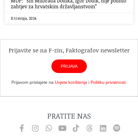
MUP: “Sin Milorada Dodika, Igor Dodik, nije podnio
zahtjev za hrvatskim državljanstvom”
11 travnja, 2024
Prijavite se na F-zin, Faktografov newsletter
PRIJAVA
Prijavom pristajete na
Uvjete korištenja
i
Politiku privatnosti
.
PRATITE NAS