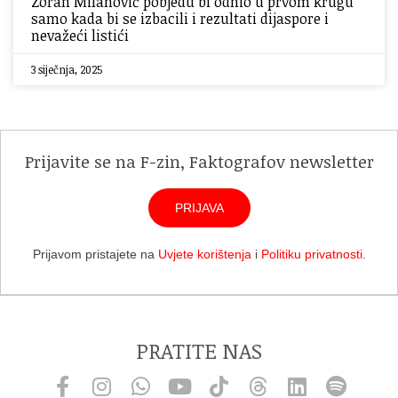
Zoran Milanović pobjedu bi odnio u prvom krugu
samo kada bi se izbacili i rezultati dijaspore i
nevažeći listići
3 siječnja, 2025
Prijavite se na F-zin, Faktografov newsletter
PRIJAVA
Prijavom pristajete na
Uvjete korištenja
i
Politiku privatnosti
.
PRATITE NAS