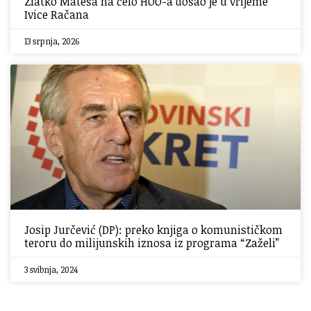
Zlatko Mateša na čelo HOO-a došao je u vrijeme
Ivice Račana
13 srpnja, 2026
Josip Jurčević (DP): preko knjiga o komunističkom
teroru do milijunskih iznosa iz programa “Zaželi”
3 svibnja, 2024