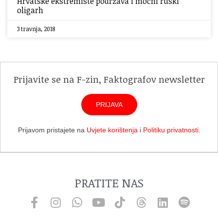
Hrvatske ekstremiste podržava i moćni ruski
oligarh
3 travnja, 2018
Prijavite se na F-zin, Faktografov newsletter
PRIJAVA
Prijavom pristajete na
Uvjete korištenja
i
Politiku privatnosti
.
PRATITE NAS