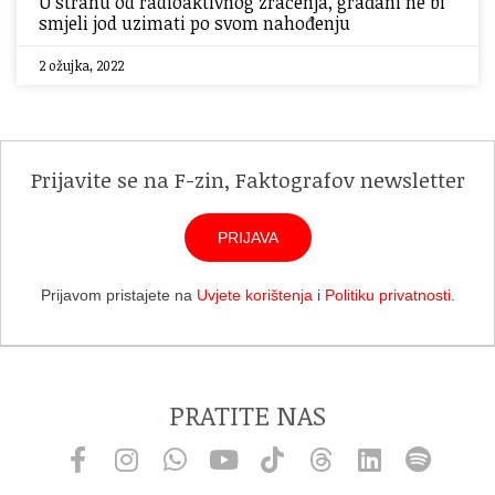
U strahu od radioaktivnog zračenja, građani ne bi
smjeli jod uzimati po svom nahođenju
2 ožujka, 2022
Prijavite se na F-zin, Faktografov newsletter
PRIJAVA
Prijavom pristajete na
Uvjete korištenja
i
Politiku privatnosti
.
PRATITE NAS