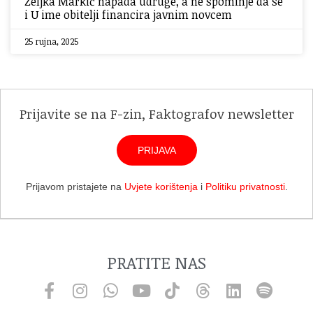
Željka Markić napada udruge, a ne spominje da se
i U ime obitelji financira javnim novcem
25 rujna, 2025
Prijavite se na F-zin, Faktografov newsletter
PRIJAVA
Prijavom pristajete na
Uvjete korištenja
i
Politiku privatnosti
.
PRATITE NAS