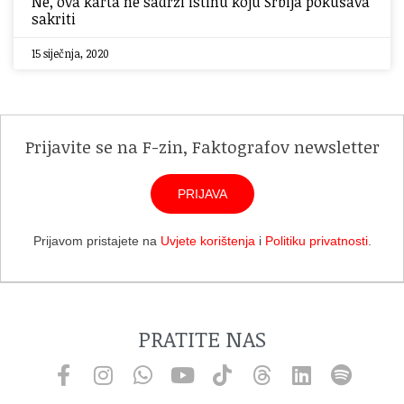
Ne, ova karta ne sadrži istinu koju Srbija pokušava
sakriti
15 siječnja, 2020
Prijavite se na F-zin, Faktografov newsletter
PRIJAVA
Prijavom pristajete na
Uvjete korištenja
i
Politiku privatnosti
.
PRATITE NAS