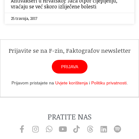
Antivakseri u Hrvatskoj: Jača otpor cijepljenju,
vraćaju se već skoro izliječene bolesti
25 travnja, 2017
Prijavite se na F-zin, Faktografov newsletter
PRIJAVA
Prijavom pristajete na
Uvjete korištenja
i
Politiku privatnosti
.
PRATITE NAS