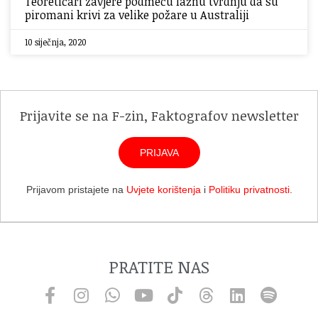
Teoretičari zavjere podmeću lažnu tvrdnju da su
piromani krivi za velike požare u Australiji
10 siječnja, 2020
Prijavite se na F-zin, Faktografov newsletter
PRIJAVA
Prijavom pristajete na
Uvjete korištenja
i
Politiku privatnosti
.
PRATITE NAS