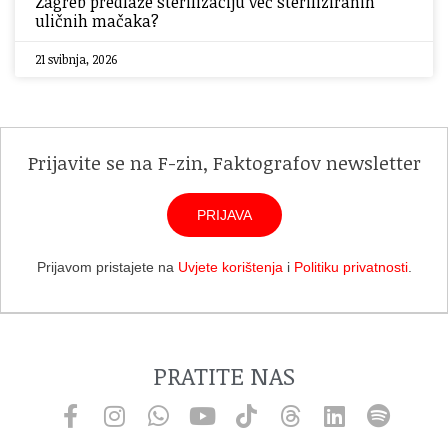
Zagreb predlaže sterilizaciju već steriliziranih
uličnih mačaka?
21 svibnja, 2026
Prijavite se na F-zin, Faktografov newsletter
PRIJAVA
Prijavom pristajete na
Uvjete korištenja
i
Politiku privatnosti
.
PRATITE NAS