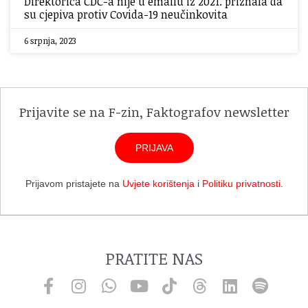
Direktorica CDC-a nije u emailu iz 2021. priznala da
su cjepiva protiv Covida-19 neučinkovita
6 srpnja, 2023
Prijavite se na F-zin, Faktografov newsletter
PRIJAVA
Prijavom pristajete na
Uvjete korištenja
i
Politiku privatnosti
.
PRATITE NAS