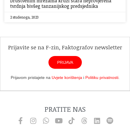
Društvenim mrežama kruži stara neprovjerena
tvrdnja bivšeg tanzanijskog predsjednika
2 studenoga, 2023
Prijavite se na F-zin, Faktografov newsletter
PRIJAVA
Prijavom pristajete na
Uvjete korištenja
i
Politiku privatnosti
.
PRATITE NAS