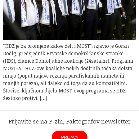
“HDZ je za promjene kakve želi i MOST”, izjavio je Goran
Dodig, predsjednik Hrvatske demokršćanske stranke
(HDS), članice Domoljubne koalicije (24sata.hr). Programi
MOST-a i HDZ-ove koalicije nekih dodirnih točaka doista
imaju (poput najave rezanja parafiskalnih nameta ili
manjih poreza), ali daleko od toga da su kompatibilni.
Štoviše, ključnom dijelu MOST-ovog programa se HDZ
žestoko protivi. […]
Prijavite se na F-zin, Faktografov newsletter
PRIJAVA