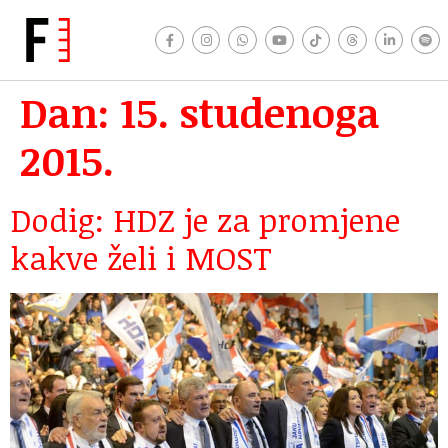
Dan:
15. studenoga
2015.
Dodig: HDZ je za promjene
kakve želi i MOST