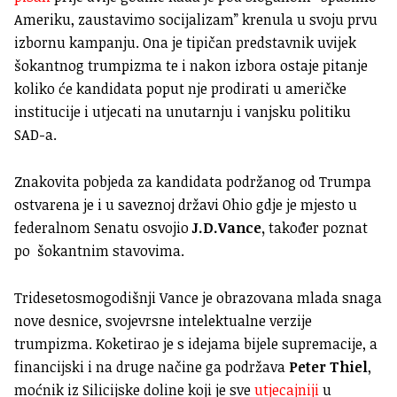
Ameriku, zaustavimo socijalizam” krenula u svoju prvu
izbornu kampanju. Ona je tipičan predstavnik uvijek
šokantnog trumpizma te i nakon izbora ostaje pitanje
koliko će kandidata poput nje prodirati u američke
institucije i utjecati na unutarnju i vanjsku politiku
SAD-a.
Znakovita pobjeda za kandidata podržanog od Trumpa
ostvarena je i u saveznoj državi Ohio gdje je mjesto u
federalnom Senatu osvojio
J.D.Vance,
također poznat
po šokantnim stavovima.
Tridesetosmogodišnji Vance je obrazovana mlada snaga
nove desnice, svojevrsne intelektualne verzije
trumpizma. Koketirao je s idejama bijele supremacije, a
financijski i na druge načine ga podržava
Peter Thiel
,
moćnik iz Silicijske doline koji je sve
utjecajniji
u