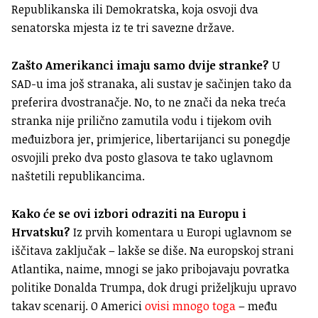
Republikanska ili Demokratska, koja osvoji dva
senatorska mjesta iz te tri savezne države.
Zašto Amerikanci imaju samo dvije stranke?
U
SAD-u ima još stranaka, ali sustav je sačinjen tako da
preferira dvostranačje. No, to ne znači da neka treća
stranka nije prilično zamutila vodu i tijekom ovih
međuizbora jer, primjerice, libertarijanci su ponegdje
osvojili preko dva posto glasova te tako uglavnom
naštetili republikancima.
Kako će se ovi izbori odraziti na Europu i
Hrvatsku?
Iz prvih komentara u Europi uglavnom se
iščitava zaključak – lakše se diše. Na europskoj strani
Atlantika, naime, mnogi se jako pribojavaju povratka
politike Donalda Trumpa, dok drugi priželjkuju upravo
takav scenarij. O Americi
ovisi mnogo toga
– među