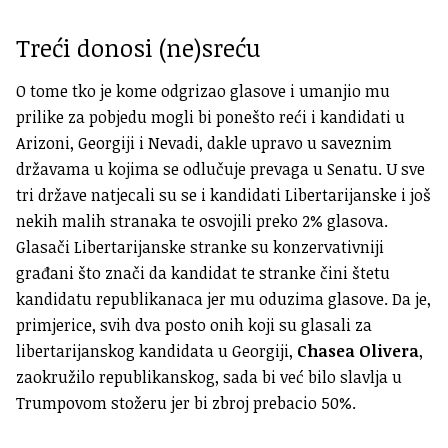
Treći donosi (ne)sreću
O tome tko je kome odgrizao glasove i umanjio mu
prilike za pobjedu mogli bi ponešto reći i kandidati u
Arizoni, Georgiji i Nevadi, dakle upravo u saveznim
državama u kojima se odlučuje prevaga u Senatu. U sve
tri države natjecali su se i kandidati Libertarijanske i još
nekih malih stranaka te osvojili preko 2% glasova.
Glasači Libertarijanske stranke su konzervativniji
građani što znači da kandidat te stranke čini štetu
kandidatu republikanaca jer mu oduzima glasove. Da je,
primjerice, svih dva posto onih koji su glasali za
libertarijanskog kandidata u Georgiji,
Chasea Olivera
,
zaokružilo republikanskog, sada bi već bilo slavlja u
Trumpovom stožeru jer bi zbroj prebacio 50%.