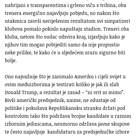
nabrijani s transparentima i grleno viču s tribina, oba
trenera energično najavljuju pobjedu, no nakon što
utakmica završi neriješenim rezultatom svi simpatizeri
klubova pomalo pokislo napuštaju stadion. Treneri oba
kluba, netom što sudac odsvira kraj, izjavljuju kako je
njihov tim mogao pobijediti samo da nije propustio
neke prilike, te kako će u sljedećem srazu sigurno biti
bolje.
Ono najvažnije što je zanimalo Ameriku i cijeli svijet u
ovim međuizborima je testirati koliko je jak ili slab
Donald Trump, a rezultat je zasad – “ni vrit ni mimo”.
Bivši američki predsjednik, naime, ne odustaje od
politike i pokušava Republikansku stranku držati pod
kontrolom tako što podržava brojne kandidate u raznim
izbornim jedinicama, neumorno održava javne skupove
te često najavljuje kandidaturu za predsjedničke izbore