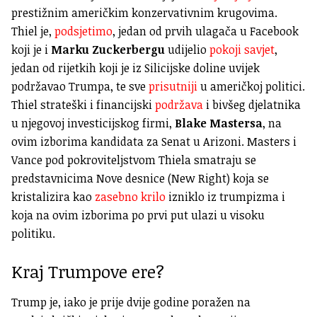
prestižnim američkim konzervativnim krugovima.
Thiel je,
podsjetimo
, jedan od prvih ulagača u Facebook
koji je i
Marku Zuckerbergu
udijelio
pokoji savjet
,
jedan od rijetkih koji je iz Silicijske doline uvijek
podržavao Trumpa, te sve
prisutniji
u američkoj politici.
Thiel strateški i financijski
podržava
i bivšeg djelatnika
u njegovoj investicijskog firmi,
Blake Mastersa
, na
ovim izborima kandidata za Senat u Arizoni. Masters i
Vance pod pokroviteljstvom Thiela smatraju se
predstavnicima Nove desnice (New Right) koja se
kristalizira kao
zasebno krilo
izniklo iz trumpizma i
koja na ovim izborima po prvi put ulazi u visoku
politiku.
Kraj Trumpove ere?
Trump je, iako je prije dvije godine poražen na