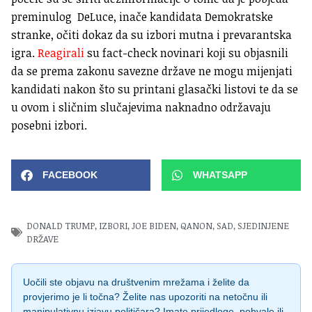
preminulog DeLuce, inače kandidata Demokratske
stranke, očiti dokaz da su izbori mutna i prevarantska
igra.
Reagirali
su fact-check novinari koji su objasnili
da se prema zakonu savezne države ne mogu mijenjati
kandidati nakon što su printani glasački listovi te da se
u ovom i sličnim slučajevima naknadno održavaju
posebni izbori.
FACEBOOK
WHATSAPP
DONALD TRUMP
,
IZBORI
,
JOE BIDEN
,
QANON
,
SAD
,
SJEDINJENE
DRŽAVE
Uočili ste objavu na društvenim mrežama i želite da
provjerimo je li točna? Želite nas upozoriti na netočnu ili
manipulativnu izjavu političara? Imate prijedloge, pohvale ili