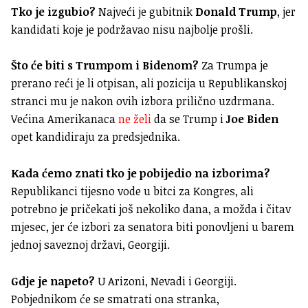
Tko je izgubio?
Najveći je gubitnik
Donald Trump
, jer
kandidati koje je podržavao nisu najbolje prošli.
Što će biti s Trumpom i Bidenom?
Za Trumpa je
prerano reći je li otpisan, ali pozicija u Republikanskoj
stranci mu je nakon ovih izbora prilično uzdrmana.
Većina Amerikanaca
ne želi
da se Trump i
Joe Biden
opet kandidiraju za predsjednika.
Kada ćemo znati tko je pobijedio na izborima?
Republikanci tijesno vode u bitci za Kongres, ali
potrebno je pričekati još nekoliko dana, a možda i čitav
mjesec, jer će izbori za senatora biti ponovljeni u barem
jednoj saveznoj državi, Georgiji.
Gdje je napeto?
U Arizoni, Nevadi i Georgiji.
Pobjednikom će se smatrati ona stranka,