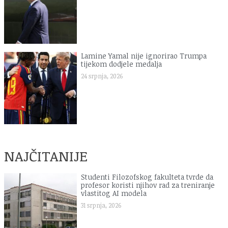
Lamine Yamal nije ignorirao Trumpa
tijekom dodjele medalja
24 srpnja, 2026
NAJČITANIJE
Studenti Filozofskog fakulteta tvrde da
profesor koristi njihov rad za treniranje
vlastitog AI modela
31 srpnja, 2026