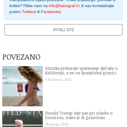
kritike? Pišite nam na
info@faktograf.hr
ili nas kontaktirajte
putem
Twittera
ili
Facebooka
.
PITALI STE
POVEZANO
Snimka prikazuje spašavanje dječaka u
Kaliforniji, a ne na španjolskoj granici
6 kolovoza, 2026
Donald Trump nije pao pri ulasku u
limuzinu, video je AI generiran
28 srpnja, 2026