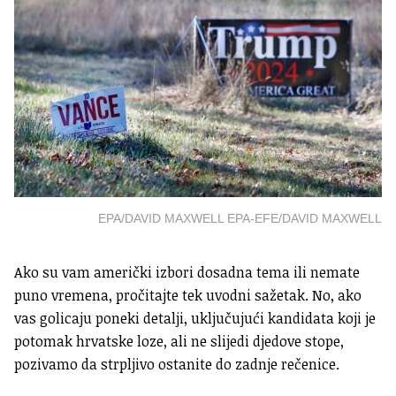
EPA/DAVID MAXWELL EPA-EFE/DAVID MAXWELL
Ako su vam američki izbori dosadna tema ili nemate
puno vremena, pročitajte tek uvodni sažetak. No, ako
vas golicaju poneki detalji, uključujući kandidata koji je
potomak hrvatske loze, ali ne slijedi djedove stope,
pozivamo da strpljivo ostanite do zadnje rečenice.