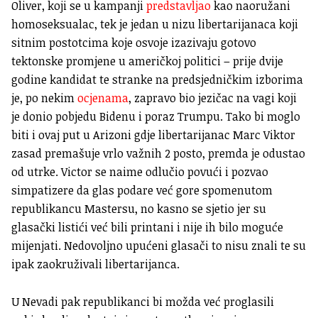
Oliver, koji se u kampanji
predstavljao
kao naoružani
homoseksualac, tek je jedan u nizu libertarijanaca koji
sitnim postotcima koje osvoje izazivaju gotovo
tektonske promjene u američkoj politici – prije dvije
godine kandidat te stranke na predsjedničkim izborima
je, po nekim
ocjenama
, zapravo bio jezičac na vagi koji
je donio pobjedu Bidenu i poraz Trumpu. Tako bi moglo
biti i ovaj put u Arizoni gdje libertarijanac Marc Viktor
zasad premašuje vrlo važnih 2 posto, premda je odustao
od utrke. Victor se naime odlučio povući i pozvao
simpatizere da glas podare već gore spomenutom
republikancu Mastersu, no kasno se sjetio jer su
glasački listići već bili printani i nije ih bilo moguće
mijenjati. Nedovoljno upućeni glasači to nisu znali te su
ipak zaokruživali libertarijanca.
U Nevadi pak republikanci bi možda već proglasili