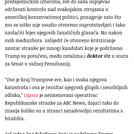
predsjedničkim izborima, sve do sada uspijevao
održavati kontrolu nad svakojakim strujama u
američkoj konzervativnoj politici, ponajprije zato što
mu se nitko nije usudio otvoreno suprotstavljati i tako
navlačiti bijes njegovih fanatičnih glasača. No nakon
ovih međuizbora uslijedit će otvoreno kritiziranje
unutar stranke jer mnogi kandidati koje je podržavao
Trump su potučeni, među ostalima i
doktor Oz
u srazu
za Senat u važnoj Pensilvaniji.
“Ovo je kraj Trumpove ere, kao i svaka njegova
katastrofa i ova je rezultat njegovih glupih i neozbiljnih
odluka,”
izjavio
je neimenovani operativac
Republikanske stranke za ABC News, dajući tako do
znanja koliko su u stranci nezadovoljni rezultatima s
birališta.