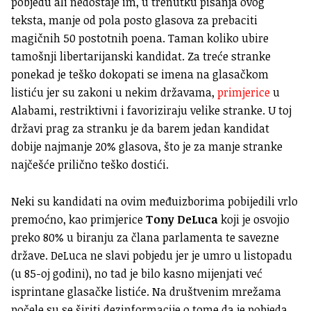
pobjedu ali nedostaje im, u trenutku pisanja ovog
teksta, manje od pola posto glasova za prebaciti
magičnih 50 postotnih poena. Taman koliko ubire
tamošnji libertarijanski kandidat. Za treće stranke
ponekad je teško dokopati se imena na glasačkom
listiću jer su zakoni u nekim državama,
primjerice
u
Alabami, restriktivni i favoriziraju velike stranke. U toj
državi prag za stranku je da barem jedan kandidat
dobije najmanje 20% glasova, što je za manje stranke
najčešće prilično teško dostići.
Neki su kandidati na ovim međuizborima pobijedili vrlo
premoćno, kao primjerice
Tony DeLuca
koji je osvojio
preko 80% u biranju za člana parlamenta te savezne
države. DeLuca ne slavi pobjedu jer je umro u listopadu
(u 85-oj godini), no tad je bilo kasno mijenjati već
isprintane glasačke listiće. Na društvenim mrežama
počele su se širiti dezinformacije o tome da je pobjeda