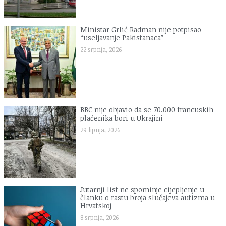
Ministar Grlić Radman nije potpisao
“useljavanje Pakistanaca”
22 srpnja, 2026
BBC nije objavio da se 70.000 francuskih
plaćenika bori u Ukrajini
29 lipnja, 2026
Jutarnji list ne spominje cijepljenje u
članku o rastu broja slučajeva autizma u
Hrvatskoj
8 srpnja, 2026