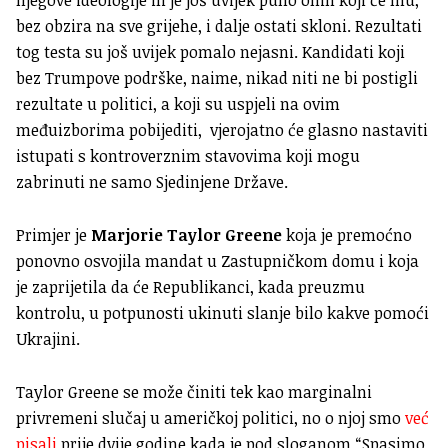
njegove ideologije ili je još uvijek puno onih koji će mu,
bez obzira na sve grijehe, i dalje ostati skloni. Rezultati
tog testa su još uvijek pomalo nejasni. Kandidati koji
bez Trumpove podrške, naime, nikad niti ne bi postigli
rezultate u politici, a koji su uspjeli na ovim
međuizborima pobijediti, vjerojatno će glasno nastaviti
istupati s kontroverznim stavovima koji mogu
zabrinuti ne samo Sjedinjene Države.
Primjer je
Marjorie Taylor Greene
koja je premoćno
ponovno osvojila mandat u Zastupničkom domu i koja
je zaprijetila da će Republikanci, kada preuzmu
kontrolu, u potpunosti ukinuti slanje bilo kakve pomoći
Ukrajini.
Taylor Greene se može činiti tek kao marginalni
privremeni slučaj u američkoj politici, no o njoj smo
već
pisali
prije dvije godine kada je pod sloganom “Spasimo