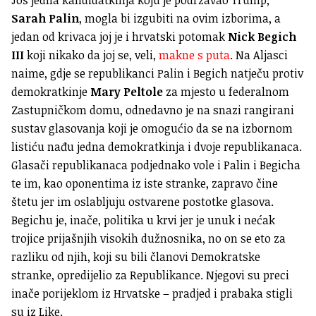
Još jedna kandidatkinja koju je podržavao Trump,
Sarah Palin
, mogla bi izgubiti na ovim izborima, a
jedan od krivaca joj je i hrvatski potomak
Nick Begich
III
koji nikako da joj se, veli,
makne s puta
. Na Aljasci
naime, gdje se republikanci Palin i Begich natječu protiv
demokratkinje
Mary Peltole
za mjesto u federalnom
Zastupničkom domu, odnedavno je na snazi rangirani
sustav glasovanja koji je omogućio da se na izbornom
listiću nađu jedna demokratkinja i dvoje republikanaca.
Glasači republikanaca podjednako vole i Palin i Begicha
te im, kao oponentima iz iste stranke, zapravo čine
štetu jer im oslabljuju ostvarene postotke glasova.
Begichu je, inače, politika u krvi jer je unuk i nećak
trojice prijašnjih visokih dužnosnika, no on se eto za
razliku od njih, koji su bili članovi Demokratske
stranke, opredijelio za Republikance. Njegovi su preci
inače porijeklom iz Hrvatske – pradjed i prabaka stigli
su iz Like.