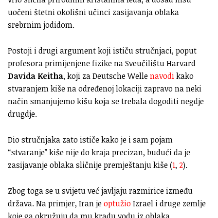
uočeni štetni okolišni učinci zasijavanja oblaka
srebrnim jodidom.
Postoji i drugi argument koji ističu stručnjaci, poput
profesora primijenjene fizike na Sveučilištu Harvard
Davida Keitha
, koji za Deutsche Welle
navodi
kako
stvaranjem kiše na određenoj lokaciji zapravo na neki
način smanjujemo kišu koja se trebala dogoditi negdje
drugdje.
Dio stručnjaka zato ističe kako je i sam pojam
“stvaranje” kiše nije do kraja precizan, budući da je
zasijavanje oblaka sličnije premještanju kiše (
1
,
2
).
Zbog toga se u svijetu već javljaju razmirice između
država. Na primjer, Iran je
optužio
Izrael i druge zemlje
koje ga okružuju da mu kradu vodu iz oblaka.