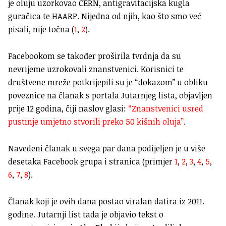
je oluju uzorkovao CERN, antigravitacijska kugla
guračica te HAARP. Nijedna od njih, kao što smo već
pisali, nije točna (
1
,
2
).
Facebookom se također proširila tvrdnja da su
nevrijeme uzrokovali znanstvenici. Korisnici te
društvene mreže potkrijepili su je “dokazom” u obliku
poveznice na članak s portala Jutarnjeg lista, objavljen
prije 12 godina, čiji naslov glasi:
“Znanstvenici usred
pustinje umjetno stvorili preko 50 kišnih oluja”
.
Navedeni članak u svega par dana podijeljen je u više
desetaka Facebook grupa i stranica (primjer
1
,
2
,
3
,
4
,
5
,
6
,
7
,
8
).
Članak koji je ovih dana postao viralan datira iz 2011.
godine. Jutarnji list tada je objavio tekst o