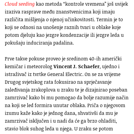
Cloud seeding
kao metoda “kontrole vremena” još uvijek
izaziva rasprave među znanstvenicima koji imaju
različita mišljenja o njenoj učinkovitosti. Termin je to
koji se odnosi na unošenje raznih tvari u oblake koje
potom djeluju kao jezgre kondenzacije ili jezgre leda u
pokušaju induciranja padalina.
Prve takve pokuse proveo je sredinom 40-ih američki
kemičar i meteorolog
Vincent J. Schaefer
, ujedno i
istraživač iz tvrtke General Electric. On se za vrijeme
Drugog svjetskog rata fokusirao na sprječavanje
zaleđivanja zrakoplova u zraku te je dizajnirao poseban
zamrzivač kako bi mu pomogao da bolje razumije način
na koji se led formira unutar oblaka. Priča o njegovom
izumu kaže kako je jednog dana, shvativši da mu je
zamrzivač isključen i u nadi da će ga brzo ohladiti,
stavio blok suhog leda u njega. U zraku se potom