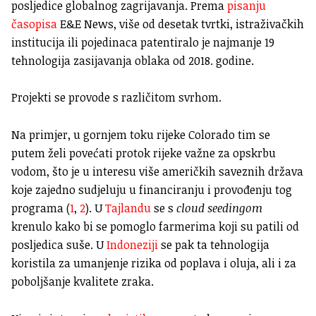
posljedice globalnog zagrijavanja. Prema
pisanju
časopisa
E&E News, više od desetak tvrtki, istraživačkih
institucija ili pojedinaca patentiralo je najmanje 19
tehnologija zasijavanja oblaka od 2018. godine.
Projekti se provode s različitom svrhom.
Na primjer, u gornjem toku rijeke Colorado tim se
putem želi povećati protok rijeke važne za opskrbu
vodom, što je u interesu više američkih saveznih država
koje zajedno sudjeluju u financiranju i provođenju tog
programa (
1
,
2
). U
Tajlandu
se s
cloud seedingom
krenulo kako bi se pomoglo farmerima koji su patili od
posljedica suše. U
Indoneziji
se pak ta tehnologija
koristila za umanjenje rizika od poplava i oluja, ali i za
poboljšanje kvalitete zraka.