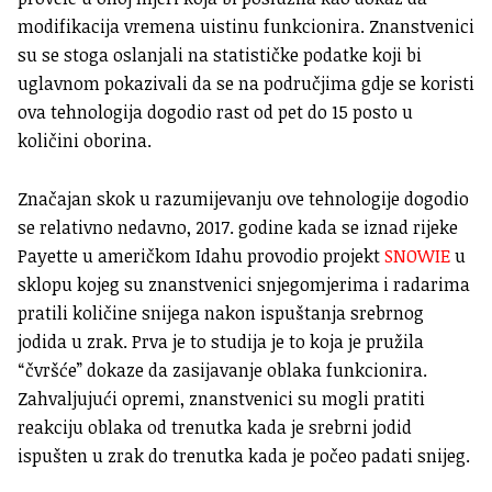
modifikacija vremena uistinu funkcionira. Znanstvenici
su se stoga oslanjali na statističke podatke koji bi
uglavnom pokazivali da se na područjima gdje se koristi
ova tehnologija dogodio rast od pet do 15 posto u
količini oborina.
Značajan skok u razumijevanju ove tehnologije dogodio
se relativno nedavno, 2017. godine kada se iznad rijeke
Payette u američkom Idahu provodio projekt
SNOWIE
u
sklopu kojeg su znanstvenici snjegomjerima i radarima
pratili količine snijega nakon ispuštanja srebrnog
jodida u zrak. Prva je to studija je to koja je pružila
“čvršće” dokaze da zasijavanje oblaka funkcionira.
Zahvaljujući opremi, znanstvenici su mogli pratiti
reakciju oblaka od trenutka kada je srebrni jodid
ispušten u zrak do trenutka kada je počeo padati snijeg.