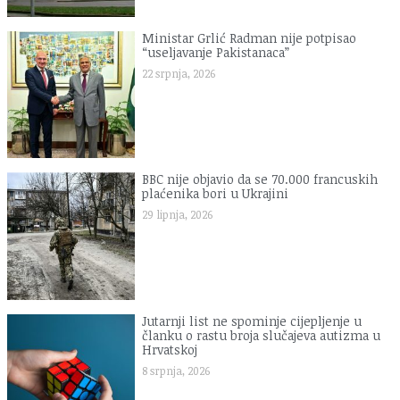
Ministar Grlić Radman nije potpisao
“useljavanje Pakistanaca”
22 srpnja, 2026
BBC nije objavio da se 70.000 francuskih
plaćenika bori u Ukrajini
29 lipnja, 2026
Jutarnji list ne spominje cijepljenje u
članku o rastu broja slučajeva autizma u
Hrvatskoj
8 srpnja, 2026