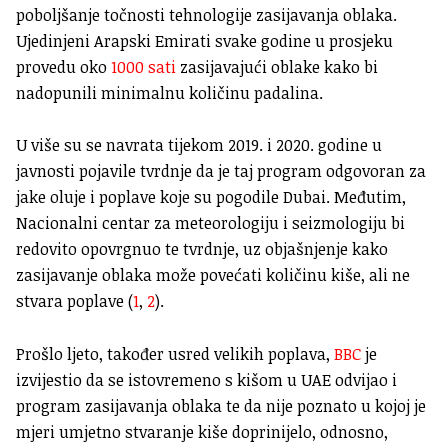
poboljšanje točnosti tehnologije zasijavanja oblaka.
Ujedinjeni Arapski Emirati svake godine u prosjeku
provedu oko
1000 sati
zasijavajući oblake kako bi
nadopunili minimalnu količinu padalina.
U više su se navrata tijekom 2019. i 2020. godine u
javnosti pojavile tvrdnje da je taj program odgovoran za
jake oluje i poplave koje su pogodile Dubai. Međutim,
Nacionalni centar za meteorologiju i seizmologiju bi
redovito opovrgnuo te tvrdnje, uz objašnjenje kako
zasijavanje oblaka može povećati količinu kiše, ali ne
stvara poplave (
1
,
2
).
Prošlo ljeto, također usred velikih poplava,
BBC
je
izvijestio da se istovremeno s kišom u UAE odvijao i
program zasijavanja oblaka te da nije poznato u kojoj je
mjeri umjetno stvaranje kiše doprinijelo, odnosno,