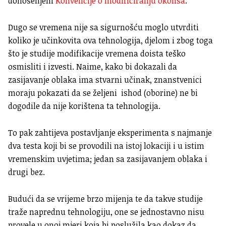
donošenjem
Konvencije o modificiranju okoliša
.
Dugo se vremena nije sa sigurnošću moglo utvrditi
koliko je učinkovita ova tehnologija, djelom i zbog toga
što je studije modifikacije vremena doista teško
osmisliti i izvesti. Naime, kako bi dokazali da
zasijavanje oblaka ima stvarni učinak, znanstvenici
moraju pokazati da se željeni ishod (oborine) ne bi
dogodile da nije korištena ta tehnologija.
To pak zahtijeva postavljanje eksperimenta s najmanje
dva testa koji bi se provodili na istoj lokaciji i u istim
vremenskim uvjetima; jedan sa zasijavanjem oblaka i
drugi bez.
Budući da se vrijeme brzo mijenja te da takve studije
traže naprednu tehnologiju, one se jednostavno nisu
provele u onoj mjeri koja bi poslužila kao dokaz da