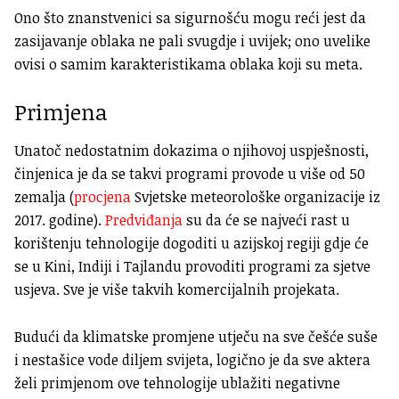
Ono što znanstvenici sa sigurnošću mogu reći jest da
zasijavanje oblaka ne pali svugdje i uvijek; ono uvelike
ovisi o samim karakteristikama oblaka koji su meta.
Primjena
Unatoč nedostatnim dokazima o njihovoj uspješnosti,
činjenica je da se takvi programi provode u više od 50
zemalja (
procjena
Svjetske meteorološke organizacije iz
2017. godine).
Predviđanja
su da će se najveći rast u
korištenju tehnologije dogoditi u azijskoj regiji gdje će
se u Kini, Indiji i Tajlandu provoditi programi za sjetve
usjeva. Sve je više takvih komercijalnih projekata.
Budući da klimatske promjene utječu na sve češće suše
i nestašice vode diljem svijeta, logično je da sve aktera
želi primjenom ove tehnologije ublažiti negativne