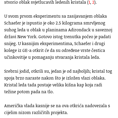
stvorio oblak svjetlucavih ledenih kristala (
1
,
2
).
U svom prvom eksperimentu sa zasijavanjem oblaka
Schaefer je ispustio je oko 2.5 kilograma smrvljenog
suhog leda u oblak u planinama Adirondack u saveznoj
državi New York. Gotovo istog trenutka počeo je padati
snijeg. U kasnijim eksperimentima, Schaefer i drugi
kolege iz GE-a otkrit će da su određene vrste čestica
učinkovitije u pomaganju stvaranja kristala leda.
Srebrni jodid, otkrili su, jedan je od najboljih; kristal tog
spoja brzo naraste nakon što je izložen vlazi oblaka.
Kristal leda tada postaje velika kišna kap koja radi
težine potom pada na tlo.
Američka vlada kasnije se na ova otkrića nadovezala s
cijelim nizom različitih projekta.