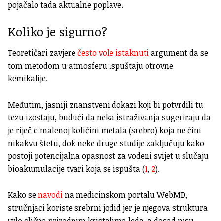
pojačalo tada aktualne poplave.
Koliko je sigurno?
Teoretičari zavjere
često vole istaknuti
argument da se
tom metodom u atmosferu ispuštaju otrovne
kemikalije.
Međutim, jasniji znanstveni dokazi koji bi potvrdili tu
tezu izostaju, budući da neka istraživanja sugeriraju da
je riječ o malenoj količini metala (srebro) koja ne čini
nikakvu štetu, dok neke druge studije zaključuju kako
postoji potencijalna opasnost za vodeni svijet u slučaju
bioakumulacije tvari koja se ispušta (
1
,
2
).
Kako se
navodi
na medicinskom portalu WebMD,
stručnjaci koriste srebrni jodid jer je njegova struktura
vrlo slična prirodnim kristalima leda, a dosad nisu