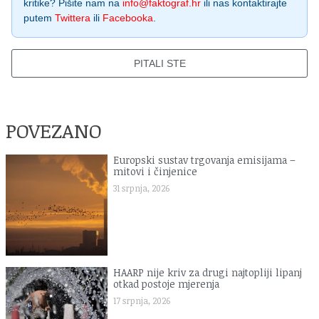
kritike? Pišite nam na
info@faktograf.hr
ili nas kontaktirajte
putem
Twittera
ili
Facebooka
.
PITALI STE
POVEZANO
Europski sustav trgovanja emisijama –
mitovi i činjenice
31 srpnja, 2026
HAARP nije kriv za drugi najtopliji lipanj
otkad postoje mjerenja
17 srpnja, 2026