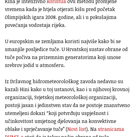
Kina je intenzivno
koristila
ovu metodu promjene
vremena kada je htjela otjerati kišu pred početak
Olimpijskih igara 2008. godine, ali i u pokušajima
povećanja vodostaja rijeka.
U europskim se zemljama koristi najviše kako bi se
smanjile posljedice tuče. U Hrvatskoj sustav obrane od
tuče počiva na prizemnim generatorima koji unose
srebrov jodid u atmosferu.
Iz Državnog hidrometeorološkog zavoda nedavno su
kazali Hini kako u toj ustanovi, kao i u njihovoj krovnoj
organizaciji, Svjetskoj meteorološkoj organizaciji,
postoji jasan i jedinstven stav da ne postoje znanstveno
utemeljeni dokazi “koji potvrđuju uspješnost i
učinkovitost umjetnog djelovanja na konvektivne
oblake i sprječavanje tuče” (
Novi list
). Na
stranicama
DHMZ-a
stoji da je takav način obrane od tuče