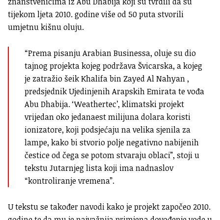
znanstvenicima iz Abu Dhabija koji su tvrdili da su
tijekom ljeta 2010. godine više od 50 puta stvorili
umjetnu kišnu oluju.
“Prema pisanju Arabian Businessa, oluje su dio
tajnog projekta kojeg podržava Švicarska, a kojeg
je zatražio šeik Khalifa bin Zayed Al Nahyan ,
predsjednik Ujedinjenih Arapskih Emirata te vođa
Abu Dhabija. ‘Weathertec’, klimatski projekt
vrijedan oko jedanaest milijuna dolara koristi
ionizatore, koji podsjećaju na velika sjenila za
lampe, kako bi stvorio polje negativno nabijenih
čestice od čega se potom stvaraju oblaci”, stoji u
tekstu Jutarnjeg lista koji ima nadnaslov
“kontroliranje vremena”.
U tekstu se također navodi kako je projekt započeo 2010.
godine te da mu je najvažnija primjena dovođenje vode u