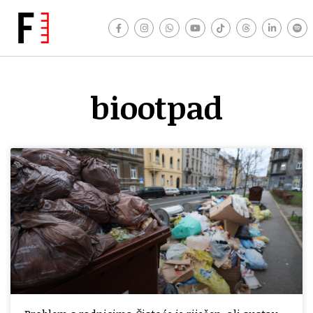
biootpad