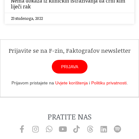
Nema dokaza iz kliničkih istraživanja da crni kim
liječi rak
23 studenoga, 2022
Prijavite se na F-zin, Faktografov newsletter
PRIJAVA
Prijavom pristajete na
Uvjete korištenja
i
Politiku privatnosti
.
PRATITE NAS