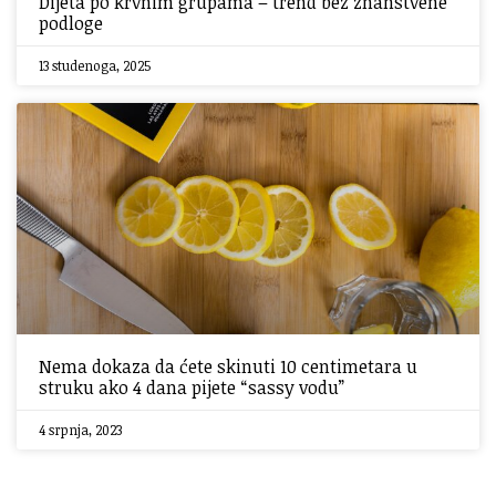
Dijeta po krvnim grupama – trend bez znanstvene
podloge
13 studenoga, 2025
Nema dokaza da ćete skinuti 10 centimetara u
struku ako 4 dana pijete “sassy vodu”
4 srpnja, 2023