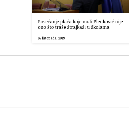
Povećanje plaća koje nudi Plenković nije
ono što traže štrajkaši u školama
16 listopada, 2019