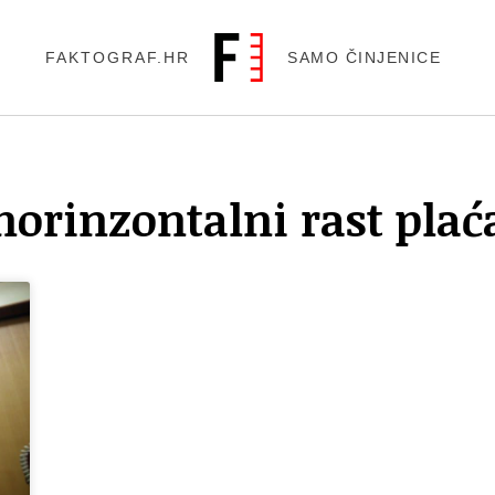
FAKTOGRAF.HR
SAMO ČINJENICE
horinzontalni rast plać