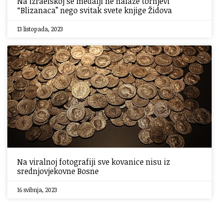
Na izraelskoj se medalji ne nalaze tornjevi
“Blizanaca” nego svitak svete knjige Židova
13 listopada, 2023
Na viralnoj fotografiji sve kovanice nisu iz
srednjovjekovne Bosne
16 svibnja, 2023