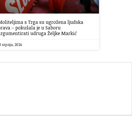
Moliteljima s Trga su ugrožena ljudska
prava – pokušala je u Saboru
argumentirati udruga Željke Markić
0 srpnja, 2024