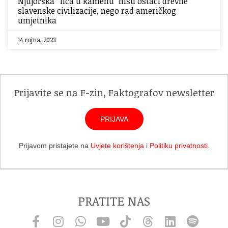
Njujorška “lica u kamenu” nisu ostaci drevne
slavenske civilizacije, nego rad američkog
umjetnika
14 rujna, 2023
Prijavite se na F-zin, Faktografov newsletter
PRIJAVA
Prijavom pristajete na
Uvjete korištenja
i
Politiku privatnosti
.
PRATITE NAS