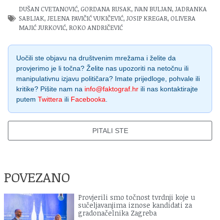
DUŠAN CVETANOVIĆ
,
GORDANA RUSAK
,
IVAN BULJAN
,
JADRANKA
SABLJAK
,
JELENA PAVIČIĆ VUKIČEVIĆ
,
JOSIP KREGAR
,
OLIVERA
MAJIĆ JURKOVIĆ
,
ROKO ANDRIČEVIĆ
Uočili ste objavu na društvenim mrežama i želite da
provjerimo je li točna? Želite nas upozoriti na netočnu ili
manipulativnu izjavu političara? Imate prijedloge, pohvale ili
kritike? Pišite nam na
info@faktograf.hr
ili nas kontaktirajte
putem
Twittera
ili
Facebooka
.
PITALI STE
POVEZANO
Provjerili smo točnost tvrdnji koje u
sučeljavanjima iznose kandidati za
gradonačelnika Zagreba