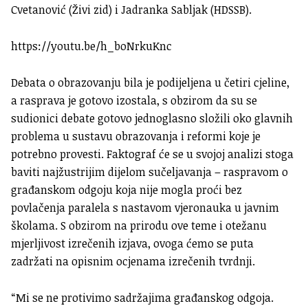
Cvetanović (Živi zid) i Jadranka Sabljak (HDSSB).
https://youtu.be/h_boNrkuKnc
Debata o obrazovanju bila je podijeljena u četiri cjeline,
a rasprava je gotovo izostala, s obzirom da su se
sudionici debate gotovo jednoglasno složili oko glavnih
problema u sustavu obrazovanja i reformi koje je
potrebno provesti. Faktograf će se u svojoj analizi stoga
baviti najžustrijim dijelom sučeljavanja – raspravom o
građanskom odgoju koja nije mogla proći bez
povlačenja paralela s nastavom vjeronauka u javnim
školama. S obzirom na prirodu ove teme i otežanu
mjerljivost izrečenih izjava, ovoga ćemo se puta
zadržati na opisnim ocjenama izrečenih tvrdnji.
“Mi se ne protivimo sadržajima građanskog odgoja.