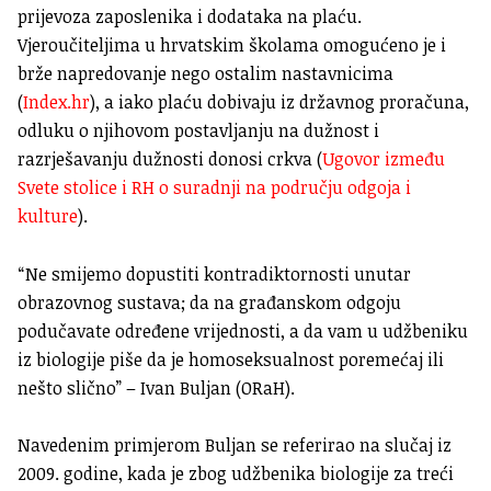
prijevoza zaposlenika i dodataka na plaću.
Vjeroučiteljima u hrvatskim školama omogućeno je i
brže napredovanje nego ostalim nastavnicima
(
Index.hr
), a iako plaću dobivaju iz državnog proračuna,
odluku o njihovom postavljanju na dužnost i
razrješavanju dužnosti donosi crkva (
Ugovor između
Svete stolice i RH o suradnji na području odgoja i
kulture
).
“Ne smijemo dopustiti kontradiktornosti unutar
obrazovnog sustava; da na građanskom odgoju
podučavate određene vrijednosti, a da vam u udžbeniku
iz biologije piše da je homoseksualnost poremećaj ili
nešto slično” – Ivan Buljan (ORaH).
Navedenim primjerom Buljan se referirao na slučaj iz
2009. godine, kada je zbog udžbenika biologije za treći