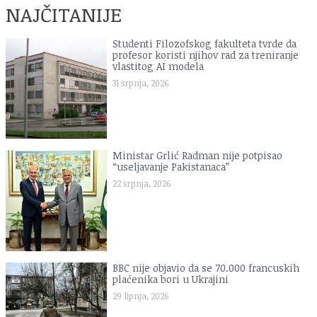
NAJČITANIJE
Studenti Filozofskog fakulteta tvrde da
profesor koristi njihov rad za treniranje
vlastitog AI modela
31 srpnja, 2026
Ministar Grlić Radman nije potpisao
“useljavanje Pakistanaca”
22 srpnja, 2026
BBC nije objavio da se 70.000 francuskih
plaćenika bori u Ukrajini
29 lipnja, 2026