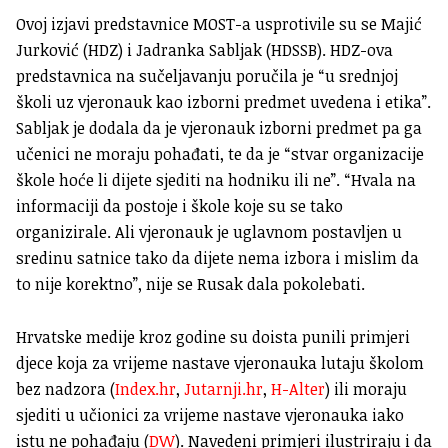
Ovoj izjavi predstavnice MOST-a usprotivile su se Majić
Jurković (HDZ) i Jadranka Sabljak (HDSSB). HDZ-ova
predstavnica na sučeljavanju poručila je “u srednjoj
školi uz vjeronauk kao izborni predmet uvedena i etika”.
Sabljak je dodala da je vjeronauk izborni predmet pa ga
učenici ne moraju pohađati, te da je “stvar organizacije
škole hoće li dijete sjediti na hodniku ili ne”. “Hvala na
informaciji da postoje i škole koje su se tako
organizirale. Ali vjeronauk je uglavnom postavljen u
sredinu satnice tako da dijete nema izbora i mislim da
to nije korektno”, nije se Rusak dala pokolebati.
Hrvatske medije kroz godine su doista punili primjeri
djece koja za vrijeme nastave vjeronauka lutaju školom
bez nadzora (
Index.hr
,
Jutarnji.hr
,
H-Alter
) ili moraju
sjediti u učionici za vrijeme nastave vjeronauka iako
istu ne pohađaju (
DW
). Navedeni primjeri ilustriraju i da