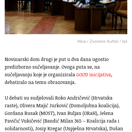
Hina / Zvonimir Kuhtić / lsd
Novinarski dom drugi je put u dva dana ugostio
predizborno sučeljavanje. Ovoga puta se, na
sučeljavanju koje je organizirala
GOOD inicijativa
,
debatiralo na temu obrazovanja.
U debati su sudjelovali Roko Andričević (Hrvatska
raste), Olivera Majić Jurković (Domoljubna koalicija),
Gordana Rusak (MOST), Ivan Buljan (ORaH), Jelena
Pavičić Vukičević (Bandić Milan 365 – Koalicija rada i
solidarnosti), Josip Kregar (Uspješna Hrvatska), Dušan