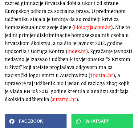
razred gimnazije Hrvatska dobila ukor i od strane
Europskog odbora za socijalna prava. U predmetnom
udžbeniku stajala je tvrdnja da su roditelji krivi za
homoseksualnost svoje djece (
Biologija.com.hr
). Nije to
jedini primjer diskriminacije homoseksualnih osoba u
hrvatskom školstvu, a na što je javnost 2012. godine
upozorila i Udruga Kontra (
Index.hr
). Zgražanje javnosti
nedavno je izazvao i udžbenik iz vjeronauka “S Kristom
u život” koji ateiste proglašava odgovornima za
nacistički logor smrti u Auschwitzu (
Tportal.hr
), a
upravo je taj udžbenik bio i jedan od razloga zbog kojih
je Vlada RH još 2013. godine krenula u analizu sadržaja
školskih udžbenika (
Jutarnji.hr
).
FACEBOOK
WHATSAPP