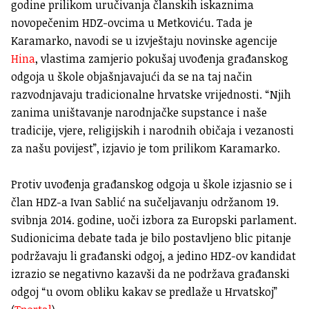
godine prilikom uručivanja članskih iskaznima
novopečenim HDZ-ovcima u Metkoviću. Tada je
Karamarko, navodi se u izvještaju novinske agencije
Hina
, vlastima zamjerio pokušaj uvođenja građanskog
odgoja u škole objašnjavajući da se na taj način
razvodnjavaju tradicionalne hrvatske vrijednosti. “Njih
zanima uništavanje narodnjačke supstance i naše
tradicije, vjere, religijskih i narodnih običaja i vezanosti
za našu povijest”, izjavio je tom prilikom Karamarko.
Protiv uvođenja građanskog odgoja u škole izjasnio se i
član HDZ-a Ivan Sablić na sučeljavanju održanom 19.
svibnja 2014. godine, uoči izbora za Europski parlament.
Sudionicima debate tada je bilo postavljeno blic pitanje
podržavaju li građanski odgoj, a jedino HDZ-ov kandidat
izrazio se negativno kazavši da ne podržava građanski
odgoj “u ovom obliku kakav se predlaže u Hrvatskoj”