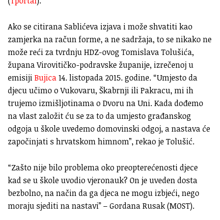
(
Tportal
).
Ako se citirana Sablićeva izjava i može shvatiti kao
zamjerka na račun forme, a ne sadržaja, to se nikako ne
može reći za tvrdnju HDZ-ovog Tomislava Tolušića,
župana Virovitičko-podravske županije, izrečenoj u
emisiji
Bujica
14. listopada 2015. godine. “Umjesto da
djecu učimo o Vukovaru, Škabrnji ili Pakracu, mi ih
trujemo izmišljotinama o Dvoru na Uni. Kada dođemo
na vlast založit ću se za to da umjesto građanskog
odgoja u škole uvedemo domovinski odgoj, a nastava će
započinjati s hrvatskom himnom”, rekao je Tolušić.
“Zašto nije bilo problema oko preopterećenosti djece
kad se u škole uvodio vjeronauk? On je uveden dosta
bezbolno, na način da ga djeca ne mogu izbjeći, nego
moraju sjediti na nastavi” – Gordana Rusak (MOST).