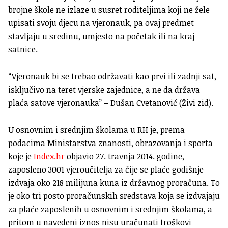
brojne škole ne izlaze u susret roditeljima koji ne žele
upisati svoju djecu na vjeronauk, pa ovaj predmet
stavljaju u sredinu, umjesto na početak ili na kraj
satnice.
“Vjeronauk bi se trebao održavati kao prvi ili zadnji sat,
isključivo na teret vjerske zajednice, a ne da država
plaća satove vjeronauka” – Dušan Cvetanović (Živi zid).
U osnovnim i srednjim školama u RH je, prema
podacima Ministarstva znanosti, obrazovanja i sporta
koje je
Index.hr
objavio 27. travnja 2014. godine,
zaposleno 3001 vjeroučitelja za čije se plaće godišnje
izdvaja oko 218 milijuna kuna iz državnog proračuna. To
je oko tri posto proračunskih sredstava koja se izdvajaju
za plaće zaposlenih u osnovnim i srednjim školama, a
pritom u navedeni iznos nisu uračunati troškovi