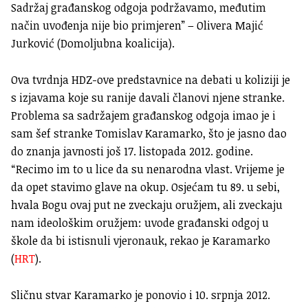
Sadržaj građanskog odgoja podržavamo, međutim
način uvođenja nije bio primjeren” – Olivera Majić
Jurković (Domoljubna koalicija).
Ova tvrdnja HDZ-ove predstavnice na debati u koliziji je
s izjavama koje su ranije davali članovi njene stranke.
Problema sa sadržajem građanskog odgoja imao je i
sam šef stranke Tomislav Karamarko, što je jasno dao
do znanja javnosti još 17. listopada 2012. godine.
“Recimo im to u lice da su nenarodna vlast. Vrijeme je
da opet stavimo glave na okup. Osjećam tu 89. u sebi,
hvala Bogu ovaj put ne zveckaju oružjem, ali zveckaju
nam ideološkim oružjem: uvode građanski odgoj u
škole da bi istisnuli vjeronauk, rekao je Karamarko
(
HRT
).
Sličnu stvar Karamarko je ponovio i 10. srpnja 2012.