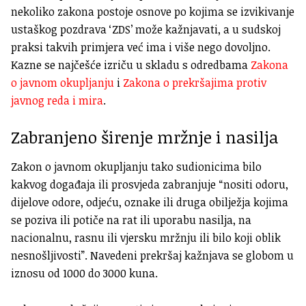
nekoliko zakona postoje osnove po kojima se izvikivanje
ustaškog pozdrava ‘ZDS’ može kažnjavati, a u sudskoj
praksi takvih primjera već ima i više nego dovoljno.
Kazne se najčešće izriču u skladu s odredbama
Zakona
o javnom okupljanju
i
Zakona o prekršajima protiv
javnog reda i mira
.
Zabranjeno širenje mržnje i nasilja
Zakon o javnom okupljanju tako sudionicima bilo
kakvog događaja ili prosvjeda zabranjuje “nositi odoru,
dijelove odore, odjeću, oznake ili druga obilježja kojima
se poziva ili potiče na rat ili uporabu nasilja, na
nacionalnu, rasnu ili vjersku mržnju ili bilo koji oblik
nesnošljivosti”. Navedeni prekršaj kažnjava se globom u
iznosu od 1000 do 3000 kuna.