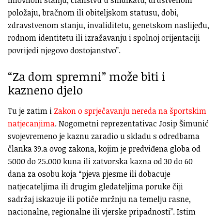
imovnom stanju, članstvu u sindikatu, društvenom
položaju, bračnom ili obiteljskom statusu, dobi,
zdravstvenom stanju, invaliditetu, genetskom naslijeđu,
rodnom identitetu ili izražavanju i spolnoj orijentaciji
povrijedi njegovo dostojanstvo”.
“Za dom spremni” može biti i
kazneno djelo
Tu je zatim i
Zakon o sprječavanju nereda na športskim
natjecanjima
. Nogometni reprezentativac Josip Šimunić
svojevremeno je kaznu zaradio u skladu s odredbama
članka 39.a ovog zakona, kojim je predviđena globa od
5000 do 25.000 kuna ili zatvorska kazna od 30 do 60
dana za osobu koja “pjeva pjesme ili dobacuje
natjecateljima ili drugim gledateljima poruke čiji
sadržaj iskazuje ili potiče mržnju na temelju rasne,
nacionalne, regionalne ili vjerske pripadnosti”. Istim