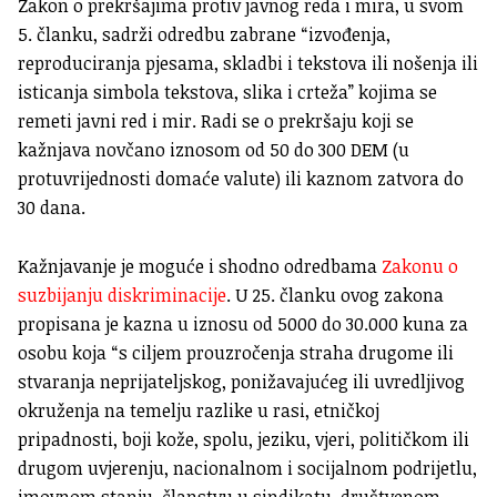
Zakon o prekršajima protiv javnog reda i mira, u svom
5. članku, sadrži odredbu zabrane “izvođenja,
reproduciranja pjesama, skladbi i tekstova ili nošenja ili
isticanja simbola tekstova, slika i crteža” kojima se
remeti javni red i mir. Radi se o prekršaju koji se
kažnjava novčano iznosom od 50 do 300 DEM (u
protuvrijednosti domaće valute) ili kaznom zatvora do
30 dana.
Kažnjavanje je moguće i shodno odredbama
Zakonu o
suzbijanju diskriminacije
. U 25. članku ovog zakona
propisana je kazna u iznosu od 5000 do 30.000 kuna za
osobu koja “s ciljem prouzročenja straha drugome ili
stvaranja neprijateljskog, ponižavajućeg ili uvredljivog
okruženja na temelju razlike u rasi, etničkoj
pripadnosti, boji kože, spolu, jeziku, vjeri, političkom ili
drugom uvjerenju, nacionalnom i socijalnom podrijetlu,