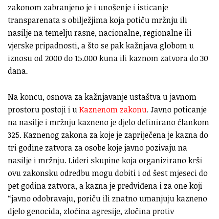
zakonom zabranjeno je i unošenje i isticanje
transparenata s obilježjima koja potiču mržnju ili
nasilje na temelju rasne, nacionalne, regionalne ili
vjerske pripadnosti, a što se pak kažnjava globom u
iznosu od 2000 do 15.000 kuna ili kaznom zatvora do 30
dana.
Na koncu, osnova za kažnjavanje ustaštva u javnom
prostoru postoji i u
Kaznenom zakonu
. Javno poticanje
na nasilje i mržnju kazneno je djelo definirano člankom
325. Kaznenog zakona za koje je zapriječena je kazna do
tri godine zatvora za osobe koje javno pozivaju na
nasilje i mržnju. Lideri skupine koja organizirano krši
ovu zakonsku odredbu mogu dobiti i od šest mjeseci do
pet godina zatvora, a kazna je predviđena i za one koji
“javno odobravaju, poriču ili znatno umanjuju kazneno
djelo genocida, zločina agresije, zločina protiv