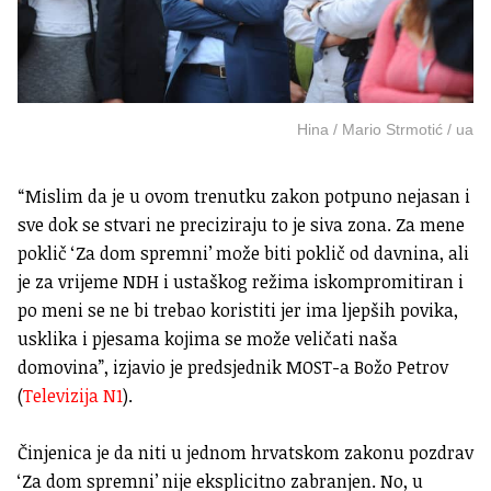
Hina / Mario Strmotić / ua
“Mislim da je u ovom trenutku zakon potpuno nejasan i
sve dok se stvari ne preciziraju to je siva zona. Za mene
poklič ‘Za dom spremni’ može biti poklič od davnina, ali
je za vrijeme NDH i ustaškog režima iskompromitiran i
po meni se ne bi trebao koristiti jer ima ljepših povika,
usklika i pjesama kojima se može veličati naša
domovina”, izjavio je predsjednik MOST-a Božo Petrov
(
Televizija N1
).
Činjenica je da niti u jednom hrvatskom zakonu pozdrav
‘Za dom spremni’ nije eksplicitno zabranjen. No, u