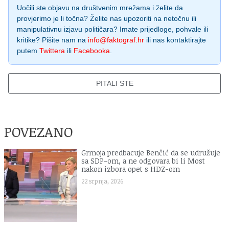
Uočili ste objavu na društvenim mrežama i želite da
provjerimo je li točna? Želite nas upozoriti na netočnu ili
manipulativnu izjavu političara? Imate prijedloge, pohvale ili
kritike? Pišite nam na
info@faktograf.hr
ili nas kontaktirajte
putem
Twittera
ili
Facebooka
.
PITALI STE
POVEZANO
Grmoja predbacuje Benčić da se udružuje
sa SDP-om, a ne odgovara bi li Most
nakon izbora opet s HDZ-om
22 srpnja, 2026