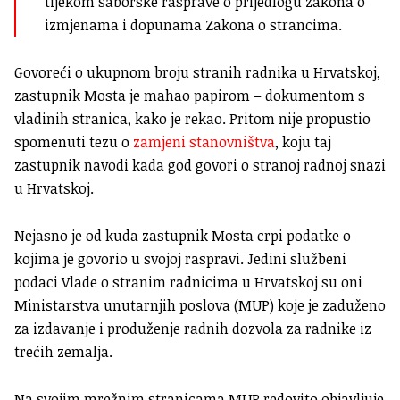
tijekom saborske rasprave o prijedlogu zakona o
izmjenama i dopunama Zakona o strancima.
Govoreći o ukupnom broju stranih radnika u Hrvatskoj,
zastupnik Mosta je mahao papirom – dokumentom s
vladinih stranica, kako je rekao. Pritom nije propustio
spomenuti tezu o
zamjeni stanovništva
, koju taj
zastupnik navodi kada god govori o stranoj radnoj snazi
u Hrvatskoj.
Nejasno je od kuda zastupnik Mosta crpi podatke o
kojima je govorio u svojoj raspravi. Jedini službeni
podaci Vlade o stranim radnicima u Hrvatskoj su oni
Ministarstva unutarnjih poslova (MUP) koje je zaduženo
za izdavanje i produženje radnih dozvola za radnike iz
trećih zemalja.
Na svojim mrežnim stranicama MUP redovito objavljuje