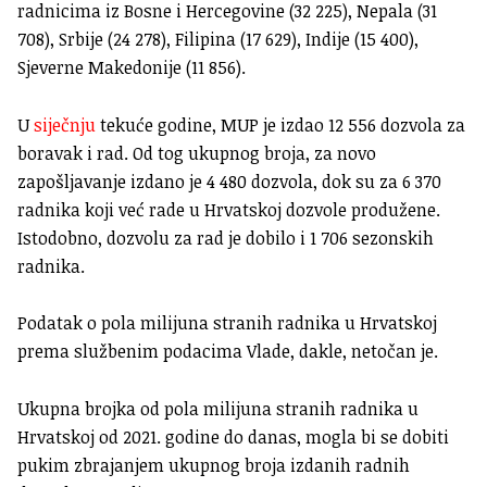
radnicima iz Bosne i Hercegovine (32 225), Nepala (31
708), Srbije (24 278), Filipina (17 629), Indije (15 400),
Sjeverne Makedonije (11 856).
U
siječnju
tekuće godine, MUP je izdao 12 556 dozvola za
boravak i rad. Od tog ukupnog broja, za novo
zapošljavanje izdano je 4 480 dozvola, dok su za 6 370
radnika koji već rade u Hrvatskoj dozvole produžene.
Istodobno, dozvolu za rad je dobilo i 1 706 sezonskih
radnika.
Podatak o pola milijuna stranih radnika u Hrvatskoj
prema službenim podacima Vlade, dakle, netočan je.
Ukupna brojka od pola milijuna stranih radnika u
Hrvatskoj od 2021. godine do danas, mogla bi se dobiti
pukim zbrajanjem ukupnog broja izdanih radnih