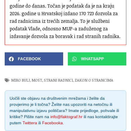
godine do danas. Točan je podatak da je na kraju 
2026. godine u Hrvatskoj izdano 170 723 dozvola za 
rad radnicima iz trećih zemalja. To je službeni 
podatak Vlade, odnosno MUP-a zaduženog za 
izdavanje dozvola za boravak i rad stranih radnika.
FACEBOOK
WHATSAPP
MIRO BULJ
,
MOST
,
STRANI RADNICI
,
ZAKON O STRANCIMA
Uočili ste objavu na društvenim mrežama i želite da
provjerimo je li točna? Želite nas upozoriti na netočnu ili
manipulativnu izjavu političara? Imate prijedloge, pohvale ili
kritike? Pišite nam na
info@faktograf.hr
ili nas kontaktirajte
putem
Twittera
ili
Facebooka
.