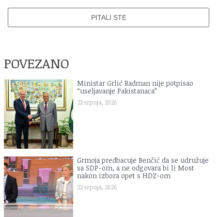
PITALI STE
POVEZANO
Ministar Grlić Radman nije potpisao
“useljavanje Pakistanaca”
22 srpnja, 2026
Grmoja predbacuje Benčić da se udružuje
sa SDP-om, a ne odgovara bi li Most
nakon izbora opet s HDZ-om
22 srpnja, 2026