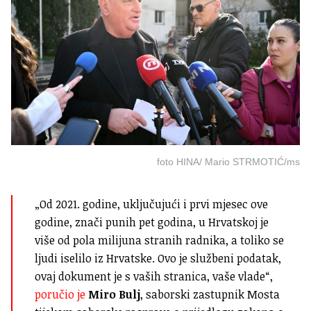
foto HINA/ Mario STRMOTIĆ/ms
„Od 2021. godine, uključujući i prvi mjesec ove
godine, znači punih pet godina, u Hrvatskoj je
više od pola milijuna stranih radnika, a toliko se
ljudi iselilo iz Hrvatske. Ovo je službeni podatak,
ovaj dokument je s vaših stranica, vaše vlade“,
poručio je
Miro Bulj
, saborski zastupnik Mosta