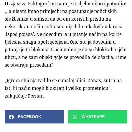
U izjavi za Faktograf on nam je to djelomično i potvrdio:
„Ja nisam imao primjedbi na postupanje policijskih
službenika u smislu da su oni koristili prisilu na
nekorektan način, odnosno nije bilo nikakvih udaraca
‘ispod pojasa’. Ne dovodim ja u pitanje način na koji je
tjelesna snaga upotrijebljena. Ono što ja dovodim u
pitanje je ta blokada. Iracionalno je da su blokirali cijelu
ulicu, a ne sam objekt gdje se provodila deložacija. Time
se stvaraju presedani“.
„Igrom slučaja radilo se o maloj ulici. Danas, sutra na
isti bi način mogli blokirati i veliku prometnicu“,
zaključuje Pernar.
FACEBOOK
WHATSAPP