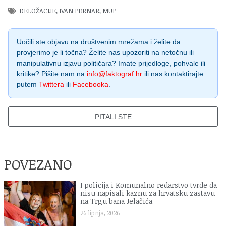
DELOŽACIJE
,
IVAN PERNAR
,
MUP
Uočili ste objavu na društvenim mrežama i želite da
provjerimo je li točna? Želite nas upozoriti na netočnu ili
manipulativnu izjavu političara? Imate prijedloge, pohvale ili
kritike? Pišite nam na
info@faktograf.hr
ili nas kontaktirajte
putem
Twittera
ili
Facebooka
.
PITALI STE
POVEZANO
I policija i Komunalno redarstvo tvrde da
nisu napisali kaznu za hrvatsku zastavu
na Trgu bana Jelačića
26 lipnja, 2026