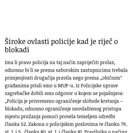
Široke ovlasti policije kad je riječ o
blokadi
Ima li pravo policija na taj način zapriječiti prolaz,
odnosno bi li se prema saborskim zastupnicima trebala
primjenjivati drugačija pravila nego prema „običnim“
građanima pitali smo u MUP-u. Iz Policijske uprave
zagrebačke dobili smo odgovor u kojem se pojašnjava:
„Policija je privremeno ograničenje slobode kretanja –
blokadu, odnosno ograničenje neovlaštenog pristupa
mjestu pružanja pomoći provela temeljem odredbi
članka 52. Zakona o policijskim poslovima te članku 79.
st. 1. i 5., članku 80. st. 1. i članku 81. Pravilnika o načinu