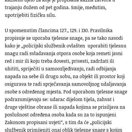
trajanju dužem od pet godina. Smije, međutim,
upotrijebiti fizičku silu.
U spomenutim člancima 127., 129. i 130. Pravilnika
propisuje se uporaba tjelesne snage, pa se tako navodi
kako je „policijski službenik ovlašten uporabiti tjelesnu
snagu radi svladavanja otpora osobe koja remeti javni
red i mir ili koju treba dovesti, privesti, zadržati ili
uhititi, spriječiti u samoozljeđivanju, radi odbijanja
napada na sebe ili drugu sobu, na objekt ili prostor koji
osigurava te radi sprječavanja samovoljnog udaljavanja
osobe s određenog mjesta. Pod uporabom tjelesne snage
podrazumijevaju se: udarac dijelom tijela, zahvat i
druge vještine obrane ili napada kojima se prisiljava na
poslušnost određena osoba kada su za to ispunjeni
Zakonom propisani uvjeti“, s tim da će „policijski
službenik primijeniti onaj oblik tjelesne snage s kojim