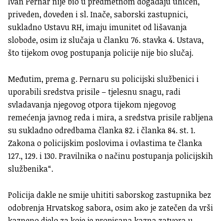
Ivan Pernar nije bio u predmetnom događaju uhićen,
priveden, doveden i sl. Inače, saborski zastupnici,
sukladno Ustavu RH, imaju imunitet od lišavanja
slobode, osim iz slučaja u članku 76. stavka 4. Ustava,
što tijekom ovog postupanja policije nije bio slučaj.
Međutim, prema g. Pernaru su policijski službenici i
uporabili sredstva prisile – tjelesnu snagu, radi
svladavanja njegovog otpora tijekom njegovog
remećenja javnog reda i mira, a sredstva prisile rabljena
su sukladno odredbama članka 82. i članka 84. st. 1.
Zakona o policijskim poslovima i ovlastima te članka
127., 129. i 130. Pravilnika o načinu postupanja policijskih
službenika“.
Policija dakle ne smije uhititi saborskog zastupnika bez
odobrenja Hrvatskog sabora, osim ako je zatečen da vrši
kazneno djelo za koje je propisana kazna zatvora u