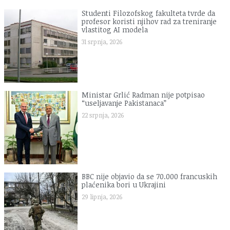
Studenti Filozofskog fakulteta tvrde da
profesor koristi njihov rad za treniranje
vlastitog AI modela
31 srpnja, 2026
Ministar Grlić Radman nije potpisao
“useljavanje Pakistanaca”
22 srpnja, 2026
BBC nije objavio da se 70.000 francuskih
plaćenika bori u Ukrajini
29 lipnja, 2026