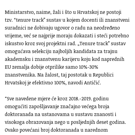
Ministarstvo, naime, žali i što u Hrvatskoj ne postoji
tzv. “tenure track” sustav u kojem docenti ili znanstveni
suradnici ne dobivaju ugovor o radu na neodređeno
vrijeme, već se najprije moraju dokazati i steći potrebno
iskustvo kroz svoj projektni rad. „Tenure track” sustav
omogućava selekciju najboljih kandidata za trajnu
akademsku i znanstvenu karijeru koju kod naprednih
EU zemalja dobije otprilike samo 10%-30%
znanstvenika. Na žalost, taj postotak u Republici
Hrvatskoj je efektivno 100%, navodi Antičić.
“Sve navedene mjere će kroz 2018.-2019. godinu
omogućiti zapošljavanje značajno većega broja
doktoranada na ustanovama u sustavu znanosti i
visokoga obrazovanja nego u posljednjih deset godina.
Ovako povećani broj doktoranada u narednom