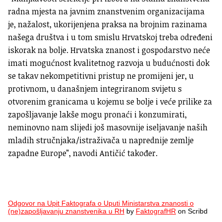
radna mjesta na javnim znanstvenim organizacijama
je, nažalost, ukorijenjena praksa na brojnim razinama
našega društva i u tom smislu Hrvatskoj treba određeni
iskorak na bolje. Hrvatska znanost i gospodarstvo neće
imati mogućnost kvalitetnog razvoja u budućnosti dok
se takav nekompetitivni pristup ne promijeni jer, u
protivnom, u današnjem integriranom svijetu s
otvorenim granicama u kojemu se bolje i veće prilike za
zapošljavanje lakše mogu pronaći i konzumirati,
neminovno nam slijedi još masovnije iseljavanje naših
mladih stručnjaka/istraživača u naprednije zemlje
zapadne Europe”, navodi Antičić također.
Odgovor na Upit Faktografa o Uputi Ministarstva znanosti o
(ne)zapošljavanju znanstvenika u RH
by
FaktografHR
on Scribd