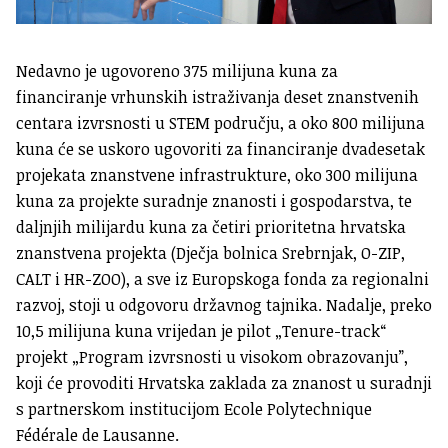
Nedavno je ugovoreno 375 milijuna kuna za
financiranje vrhunskih istraživanja deset znanstvenih
centara izvrsnosti u STEM području, a oko 800 milijuna
kuna će se uskoro ugovoriti za financiranje dvadesetak
projekata znanstvene infrastrukture, oko 300 milijuna
kuna za projekte suradnje znanosti i gospodarstva, te
daljnjih milijardu kuna za četiri prioritetna hrvatska
znanstvena projekta (Dječja bolnica Srebrnjak, O-ZIP,
CALT i HR-ZOO), a sve iz Europskoga fonda za regionalni
razvoj, stoji u odgovoru državnog tajnika. Nadalje, preko
10,5 milijuna kuna vrijedan je pilot „Tenure-track“
projekt „Program izvrsnosti u visokom obrazovanju”,
koji će provoditi Hrvatska zaklada za znanost u suradnji
s partnerskom institucijom Ecole Polytechnique
Fédérale de Lausanne.