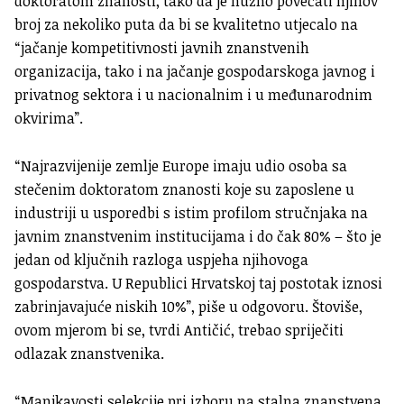
doktoratom znanosti, tako da je nužno povećati njihov
broj za nekoliko puta da bi se kvalitetno utjecalo na
“jačanje kompetitivnosti javnih znanstvenih
organizacija, tako i na jačanje gospodarskoga javnog i
privatnog sektora i u nacionalnim i u međunarodnim
okvirima”.
“Najrazvijenije zemlje Europe imaju udio osoba sa
stečenim doktoratom znanosti koje su zaposlene u
industriji u usporedbi s istim profilom stručnjaka na
javnim znanstvenim institucijama i do čak 80% – što je
jedan od ključnih razloga uspjeha njihovoga
gospodarstva. U Republici Hrvatskoj taj postotak iznosi
zabrinjavajuće niskih 10%”, piše u odgovoru. Štoviše,
ovom mjerom bi se, tvrdi Antičić, trebao spriječiti
odlazak znanstvenika.
“Manjkavosti selekcije pri izboru na stalna znanstvena