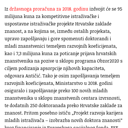
Iz
državnoga proračuna za 2018. godinu
izdvojit će se 95
milijuna kuna za kompetitivne istraživačke i
uspostavne istraživačke projekte Hrvatske zaklade
znanost, a na kojima se, između ostalih projekata,
upravo zapošljavaju i gore spomenuti doktorandi i
mladi znanstvenici temeljem razvojnih koeficijenata,
kao i 7,3 milijuna kuna za poticanje prijava hrvatskih
znanstvenika na pozive u sklopu programa Obzor2020 s
ciljem podizanja apsorpcije njihovih kapaciteta,
odgovara Antičić. Tako je osim zapošljavanja temeljem
razvojnih koeficijenata, Ministarstvo u 2018. godini
osiguralo i zapošljavanje preko 100 novih mladih
znanstvenika u sklopu znanstvenih centara izvrsnosti,
te dodatnih 250 doktoranada preko Hrvatske zaklade za
znanost. Pritom posebno ističu „Projekt razvoja karijera
mladih istraživača – izobrazba novih doktora znanosti“
kroz financiranje iz Europskoga socijalnog fonda. ESF