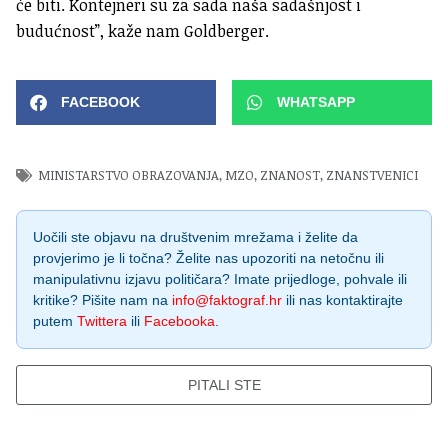
će biti. Kontejneri su za sada naša sadašnjost i
budućnost”, kaže nam Goldberger.
FACEBOOK
WHATSAPP
MINISTARSTVO OBRAZOVANJA
,
MZO
,
ZNANOST
,
ZNANSTVENICI
Uočili ste objavu na društvenim mrežama i želite da
provjerimo je li točna? Želite nas upozoriti na netočnu ili
manipulativnu izjavu političara? Imate prijedloge, pohvale ili
kritike? Pišite nam na
info@faktograf.hr
ili nas kontaktirajte
putem
Twittera
ili
Facebooka
.
PITALI STE