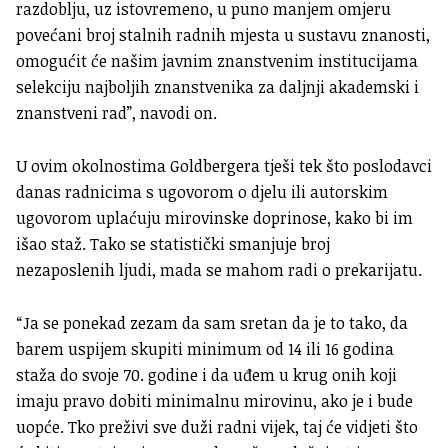
razdoblju, uz istovremeno, u puno manjem omjeru
povećani broj stalnih radnih mjesta u sustavu znanosti,
omogućit će našim javnim znanstvenim institucijama
selekciju najboljih znanstvenika za daljnji akademski i
znanstveni rad”, navodi on.
U ovim okolnostima Goldbergera tješi tek što poslodavci
danas radnicima s ugovorom o djelu ili autorskim
ugovorom uplaćuju mirovinske doprinose, kako bi im
išao staž. Tako se statistički smanjuje broj
nezaposlenih ljudi, mada se mahom radi o prekarijatu.
“Ja se ponekad zezam da sam sretan da je to tako, da
barem uspijem skupiti minimum od 14 ili 16 godina
staža do svoje 70. godine i da uđem u krug onih koji
imaju pravo dobiti minimalnu mirovinu, ako je i bude
uopće. Tko preživi sve duži radni vijek, taj će vidjeti što